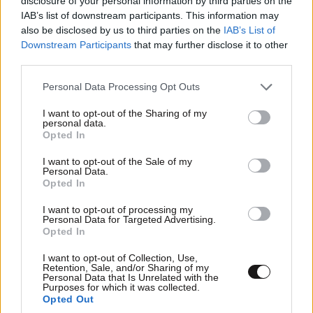
disclosure of your personal information by third parties on the
IAB’s list of downstream participants. This information may
Α. Σκέρτσος: Θρηνούμε για τις ζωές των
also be disclosed by us to third parties on the
IAB’s List of
πυροσβεστών και των πιλότων που χάθηκαν
Downstream Participants
that may further disclose it to other
third parties.
Please note that this website/app uses one or more Google
Personal Data Processing Opt Outs
services and may gather and store information including but
not limited to your visit or usage behaviour. You may click to
I want to opt-out of the Sharing of my
personal data.
Ακολουθήστε το
NEWSBEAST
στο
Google News
grant or deny consent to Google and its third-party tags to
Opted In
και μάθετε πρώτοι όλες τις ειδήσεις
use your data for below specified purposes in below Google
consent section.
I want to opt-out of the Sale of my
Personal Data.
Opted In
I want to opt-out of processing my
Personal Data for Targeted Advertising.
Opted In
I want to opt-out of Collection, Use,
Retention, Sale, and/or Sharing of my
Personal Data that Is Unrelated with the
Purposes for which it was collected.
Opted Out