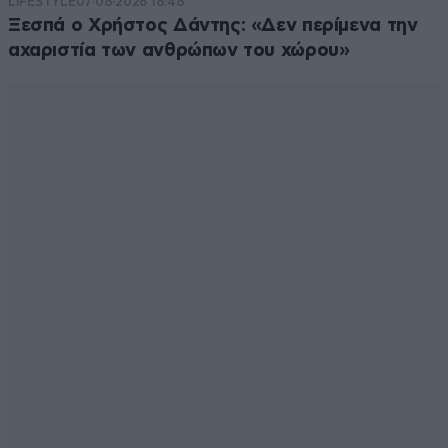
LIFESTYLE
07·08·2026 18:48
Ξεσπά ο Χρήστος Δάντης: «Δεν περίμενα την
αχαριστία των ανθρώπων του χώρου»