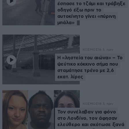
έσπασε το τζάμι και τράβηξε
οδηγό έξω πριν το
αυτοκίνητο γίνει «πύρινη
μπάλα»
ΚΟΣΜΟΣ
16 λ. πριν
Η «ληστεία του αιώνα» – Το
ψεύτικο κόκκινο σήμα που
σταμάτησε τρένο με 2,6
εκατ. λίρες
ΚΟΣΜΟΣ
18 λ. πριν
Τον συνέλαβαν για φόνο
στο Λονδίνο, τον άφησαν
ελεύθερο και σκότωσε ξανά