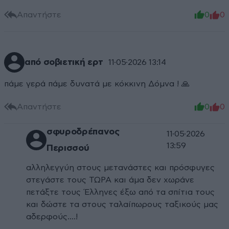
Απαντήστε
0
0
από σοβιετική ερτ
11·05·2026 13:14
πάμε γερά πάμε δυνατά με κόκκινη Δόμνα ! 🙏
Απαντήστε
0
0
σφυροδρέπανος
11·05·2026
13:59
Περισσού
αλληλεγγύη στους μετανάστες και πρόσφυγες
στεγάστε τους ΤΩΡΑ και άμα δεν χωράνε
πετάξτε τους Έλληνες έξω από τα σπίτια τους
και δώστε τα στους ταλαίπωρους ταξικούς μας
αδερφούς....!