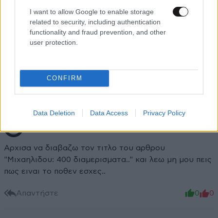
I want to allow Google to enable storage
related to security, including authentication
functionality and fraud prevention, and other
Xαρακτήρες: 0/1000
user protection.
Διαβάστε και ακολουθήστε τους κανόνες σχολιασμού
ΠΡΟΣΘΗΚΗ
CONFIRM
Data Deletion
Data Access
Privacy Policy
LOL .
11·05·2026 15:24
Αρχισα να διαβαζω τον τιτλο του αρθρου
"Μιχαηλιδου: 400 διαμερισματα.." και λεω μη μου πεις
πως ειναι το ποθεν εσχες..
Απαντήστε
0
0