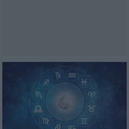
στην εξουσία ο Σύριζα δεν θα έχουμε
λεφτά,φάρμακα, καύσιμα κλπ. Βλέπετε είχαν
φροντίσει να μας ΄΄νοικοκυρέψουν΄΄ α π λ ό χ ε ρ α
λίγα χρόνια πριν οι ίδιοι..
Απαντήστε
0
0
Δυστυχώς αυτο
10·05·2026 08:57
είναι αλήθεια.. " η διαφορά ανάμεσα στα επιτόκια
καταθέσεων και δανείων στην Ελλάδα είναι η
μεγαλύτερη στην Ευρωπαϊκή Ένωση"
Απαντήστε
0
0
Ο Τσίπρας έκλεισε
10·05·2026 00:53