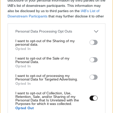
disclosure of your personal information by third parties on the
IAB’s list of downstream participants. This information may
also be disclosed by us to third parties on the
IAB’s List of
Downstream Participants
that may further disclose it to other
third parties.
Please note that this website/app uses one or more Google
Personal Data Processing Opt Outs
services and may gather and store information including but
not limited to your visit or usage behaviour. You may click to
I want to opt-out of the Sharing of my
personal data.
grant or deny consent to Google and its third-party tags to
Opted In
use your data for below specified purposes in below Google
consent section.
I want to opt-out of the Sale of my
Μενδώνη: Αυτοψία στα εργοτάξια πολιτισμού
Personal Data.
Opted In
του Έβρου και το ιστορικό Τέμενος Βαγιαζήτ
I want to opt-out of processing my
Personal Data for Targeted Advertising.
Opted In
I want to opt-out of Collection, Use,
Retention, Sale, and/or Sharing of my
Personal Data that Is Unrelated with the
Purposes for which it was collected.
Opted Out