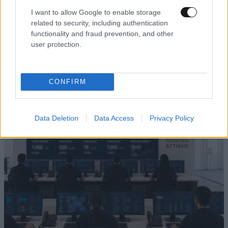
I want to allow Google to enable storage
related to security, including authentication
functionality and fraud prevention, and other
user protection.
Πυρά κατά Μητσοτάκη από την ΕΛ.ΑΣ.:
«Ξαναπαρουσιάζει ως νέο σχέδιο τις
υποσχέσεις του 2019»
CONFIRM
Data Deletion
Data Access
Privacy Policy