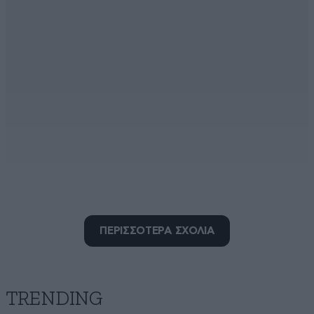
κανελλος
11·05·2026 00:54
ΠΕΡΙΣΣΟΤΕΡΑ ΣΧΟΛΙΑ
Για άρχισε ρε Παύλο: 1. Να απαριθμείς τους
μνημονιακούς νόμους από την χρεωκοπία που η
παράταξη σου μαζί με το ΠΑΣΟΚ οδήγησαν την χώρα
εν γνώσει τους ως λυμεώνες και συντεταγμένα ως
TRENDING
΄΄νοικοκυραίοι΄΄ κατόπιν ενδοσυνεννόησης με τους