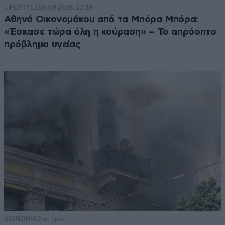
LIFESTYLE
06·08·2026 22:38
σύνταγμα η όχι; Οταν ο καπετάνιος την κοπανάει
Αθηνά Οικονομάκου από τα Μπόρα Μπόρα:
από το πλοίο που βουλιάζει πριν από τα
«Έσκασε τώρα όλη η κούραση» – Το απρόοπτο
ποντίκια,πως είπες λέγεται αυτό;
πρόβλημα υγείας
Απαντήστε
0
0
ΚΟΙΝΩΝΙΑ
2 ω. πριν