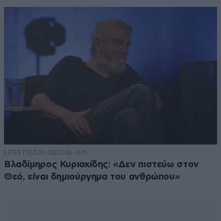
φίλους σας διεθνείς τοκογλύφους δανειστές. 2. Να
απαριθμεις πόσα δις από το 2010 μέχρι σήμερα
αρμέξατε από τις συντάξεις 3. Πόσες δικαστικές
αποφάσεις για επιστροφές αναδρομικών από
αντισυνταγματικούς νόμους σεβαστήκατε, σε πόσους
συντ/χους και πόσα τελικά επιστρέψατε 4. Πόσους
΄΄προσωρινούς΄΄ νόμους διατηρείτε ακόμα απο τότε
και πόσα έχετε αρμέξει και αρμέγετε από αυτούς.
5.Πόσα χαράτσια έχετε επιβάλει και γιατί παρά την
ανάπτυξη που λέτε και το success story δεν τα
καταργείτε. Προς το παρόν γιατί οι πομπές σας τέλος
και βάθος δεν έχουν...
LIFESTYLE
06·08·2026 16:11
Απαντήστε
0
0
Βλαδίμηρος Κυριακίδης: «Δεν πιστεύω στον
Θεό, είναι δημιούργημα του ανθρώπου»
Γκουρας
11·05·2026 00:23