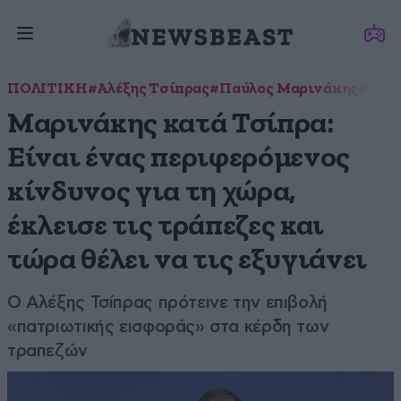
ΠΟΛΙΤΙΚΗ
#Αλέξης Τσίπρας
#Παύλος Μαρινάκης
#τράπ
Μαρινάκης κατά Τσίπρα:
Είναι ένας περιφερόμενος
κίνδυνος για τη χώρα,
έκλεισε τις τράπεζες και
τώρα θέλει να τις εξυγιάνει
Ο Αλέξης Τσίπρας πρότεινε την επιβολή
«πατριωτικής εισφοράς» στα κέρδη των
τραπεζών