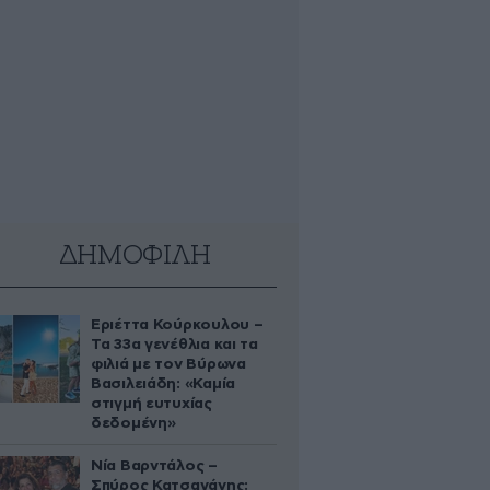
ΔΗΜΟΦΙΛΗ
Εριέττα Κούρκουλου –
Τα 33α γενέθλια και τα
φιλιά με τον Βύρωνα
Βασιλειάδη: «Καμία
στιγμή ευτυχίας
δεδομένη»
Νία Βαρντάλος –
Σπύρος Κατσαγάνης: