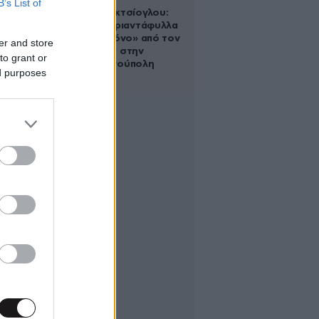
B’s List of
Μαρία Εκμεκτσίογλου:
«17 λευκά τριαντάφυλλα
για έναν χρόνο» από τον
er and store
σύζυγό της στην
to grant or
Κωνσταντινούπολη
ed purposes