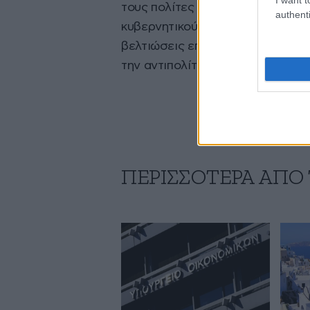
τους πολίτες και να μην βραχυκ
authenti
κυβερνητικού έργου, χωρίς αυτό ν
βελτιώσεις επιδιώκονται προκει
την αντιπολίτευση να είναι σαφή
ΠΕΡΙΣΣΟΤΕΡΑ ΑΠΟ