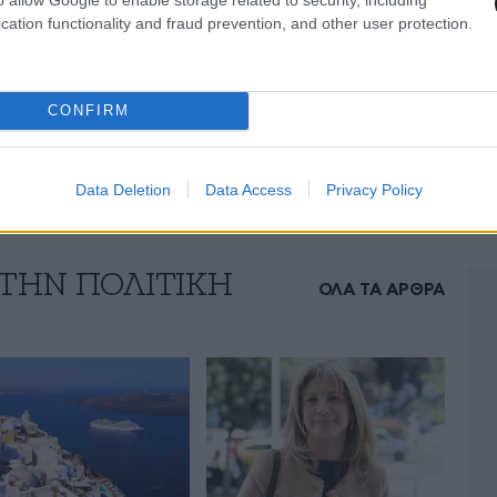
υκλώνει το μήνυμα της αποτελεσματικότητας του
cation functionality and fraud prevention, and other user protection.
α σημαίνει ότι και αστοχίες υπάρχουν και
μένου τα συγκριτικά πλεονεκτήματα της ΝΔ με
 και «καθαρά» στους πολίτες.
CONFIRM
Data Deletion
Data Access
Privacy Policy
 ΤΗΝ ΠΟΛΙΤΙΚΗ
ΟΛΑ ΤΑ ΑΡΘΡΑ