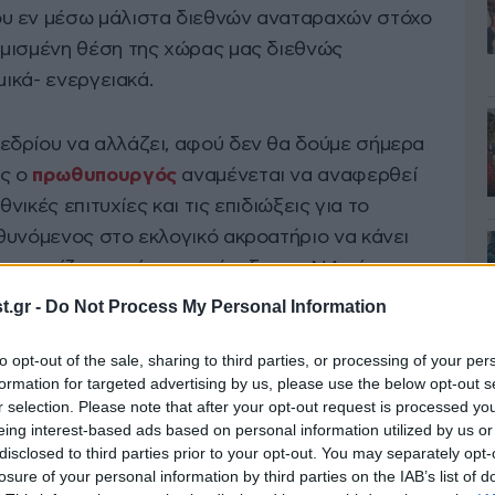
υ εν μέσω μάλιστα διεθνών αναταραχών στόχο
θμισμένη θέση της χώρας μας διεθνώς
μικά- ενεργειακά.
εδρίου να αλλάζει, αφού δεν θα δούμε σήμερα
ας ο
πρωθυπουργός
αναμένεται να αναφερθεί
θνικές επιτυχίες και τις επιδιώξεις για το
θυνόμενος στο εκλογικό ακροατήριο να κάνει
ση, τονίζοντας ότι η παράταξη της ΝΔ είναι η
ροόδου, γεγονός που αποδεικνύεται στην πράξη,
.gr -
Do Not Process My Personal Information
to opt-out of the sale, sharing to third parties, or processing of your per
formation for targeted advertising by us, please use the below opt-out s
r selection. Please note that after your opt-out request is processed y
eing interest-based ads based on personal information utilized by us or
disclosed to third parties prior to your opt-out. You may separately opt-
losure of your personal information by third parties on the IAB’s list of