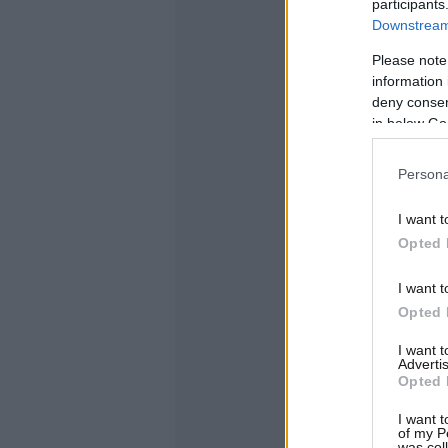
participants
Downstream 
Please note
information 
deny consent
in below Go
Persona
I want t
Opted 
I want t
Opted 
I want 
Advertis
Opted 
I want t
of my P
was col