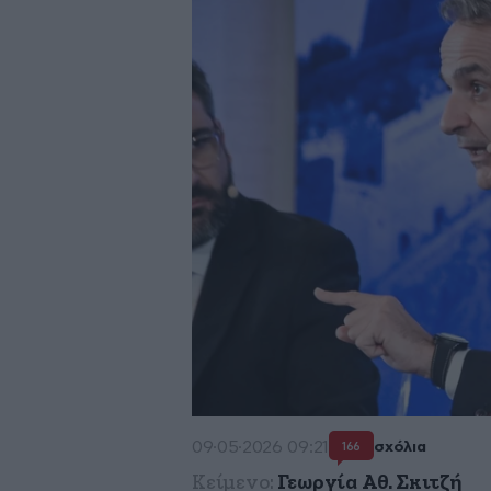
09·05·2026 09:21
σχόλια
166
Κείμενο:
Γεωργία Αθ. Σκιτζή