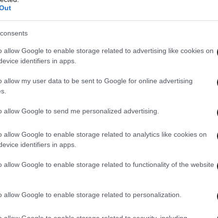
Out
consents
ατριωτισμό της ευθύνης, ενώ θα καλέσει άπαντες
o allow Google to enable storage related to advertising like cookies on
ειστούν οι πολίτες ότι
η επικράτηση της ΝΔ
evice identifiers in apps.
εί μονόδρομο αλλά και εχέγγυο σταθερότητας
o allow my user data to be sent to Google for online advertising
30.
s.
to allow Google to send me personalized advertising.
κροατήριο και λίγες μόνο ώρες μετά τη φράση
λα» θα ζητήσει από όλους να βρίσκονται στην
o allow Google to enable storage related to analytics like cookies on
είς απέναντι σε αντιδημοφιλείς ατζέντες αλλά
evice identifiers in apps.
ματα σε μια περίοδο που αναζωπυρώνονται τα
o allow Google to enable storage related to functionality of the website
 Οκτώβριο μετά τη ΔΕΘ.
o allow Google to enable storage related to personalization.
παραμένει η αυτοδυναμία με τον Κυριάκο
 να είναι πιο καθαρά τα κανάλια επικοινωνίας με
o allow Google to enable storage related to security, including