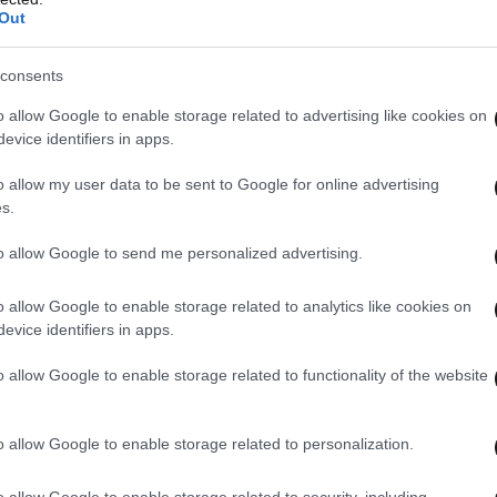
Out
consents
o allow Google to enable storage related to advertising like cookies on
evice identifiers in apps.
o allow my user data to be sent to Google for online advertising
s.
to allow Google to send me personalized advertising.
είας ευχαριστεί για τη διαχείριση του
o allow Google to enable storage related to analytics like cookies on
ατρέων Κωνσταντίνο Πελετίδη.
evice identifiers in apps.
o allow Google to enable storage related to functionality of the website
σεις μου για τη διαχείριση του περιστατικού εκ
ακώς- στην μεγάλη συμβολή και του κ.
o allow Google to enable storage related to personalization.
 Δεν ήταν στις προθέσεις μου να αποκρύψω τη
 ρόλο για μένα το κόμμα με το οποίο εξελέγη.
o allow Google to enable storage related to security, including