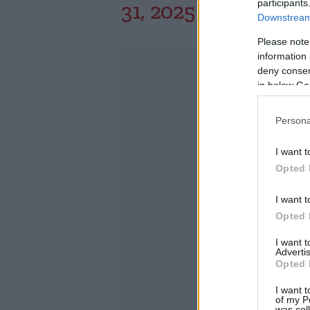
participants
31, 2025
Downstream 
Please note
information 
deny consent
in below Go
Persona
I want t
Opted 
I want t
Opted 
I want 
Advertis
Opted 
I want t
of my P
was col