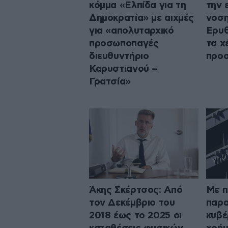
κόμμα «Ελπίδα για τη
την 
Δημοκρατία» με αιχμές
νοση
για «απολυταρχικό
Ερυθ
προσωποπαγές
τα χ
διευθυντήριο
προσ
Καρυστιανού –
Γρατσία»
Άκης Σκέρτσος: Από
Με π
τον Δεκέμβριο του
παρα
2018 έως το 2025 οι
κυβέ