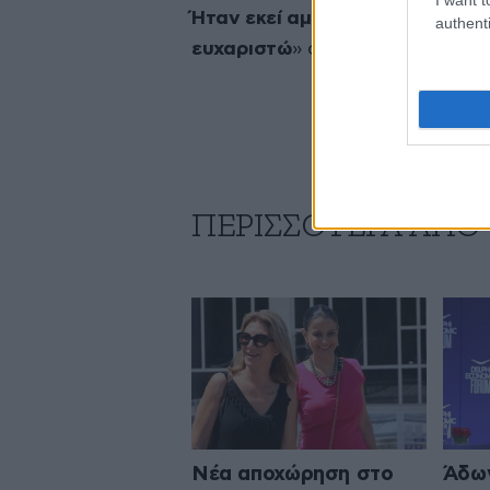
Ήταν εκεί αμέσως και ο ίδιος κ
authenti
ευχαριστώ
» ανέφερε ο κ. Γεωργ
ΠΕΡΙΣΣΟΤΕΡΑ ΑΠΟ
Νέα αποχώρηση στο
Άδων