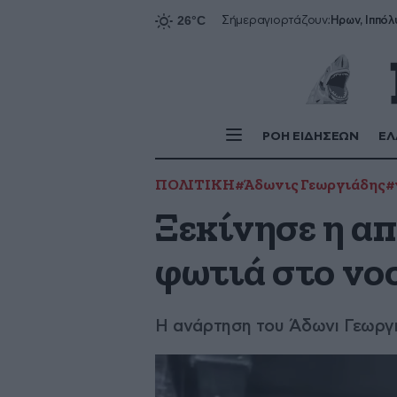
Ήρων, Ιππόλ
Σήμερα
γιορτάζουν:
ΡΟΗ ΕΙΔΗΣΕΩΝ
ΕΛ
ΠΟΛΙΤΙΚΗ
#Άδωνις Γεωργιάδης
#
Ξεκίνησε η α
φωτιά στο νο
H ανάρτηση του Άδωνι Γεωργ