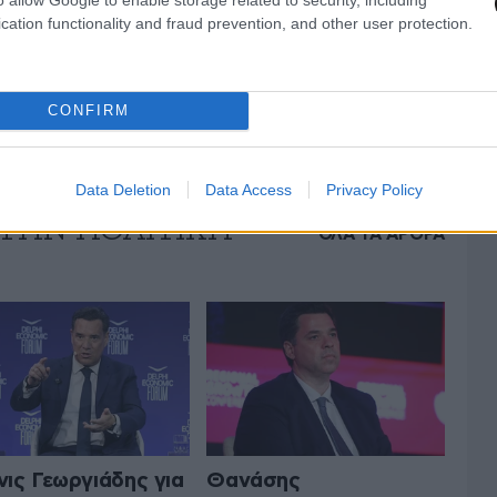
αι η ομάδα του και βοήθησαν και τον
cation functionality and fraud prevention, and other user protection.
ιάδης.
CONFIRM
Data Deletion
Data Access
Privacy Policy
 ΤΗΝ ΠΟΛΙΤΙΚΗ
ΟΛΑ ΤΑ ΑΡΘΡΑ
ις Γεωργιάδης για
Θανάσης