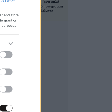
B’s List of
αυτονομία – Ένα απλό
αλλά ιδανικό πρόγραμμα
καθώς μεγαλώνετε
er and store
to grant or
ed purposes