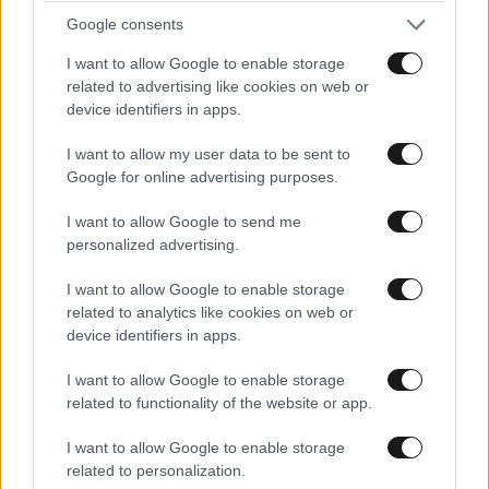
Google consents
Απαντήστε
0
0
TRENDING
I want to allow Google to enable storage
related to advertising like cookies on web or
device identifiers in apps.
I want to allow my user data to be sent to
Google for online advertising purposes.
I want to allow Google to send me
personalized advertising.
I want to allow Google to enable storage
related to analytics like cookies on web or
device identifiers in apps.
I want to allow Google to enable storage
related to functionality of the website or app.
ΠΟΛΙΤΙΚΗ
07·08·2026 20:19
I want to allow Google to enable storage
Θανάσης Αυγερινός για Καρυστιανού-Γρατσία:
Βρωμοστομος
19·07·2025 11:14
related to personalization.
«Σπέκουλα, ψεύδη, πολιτική αναξιοπρέπεια και