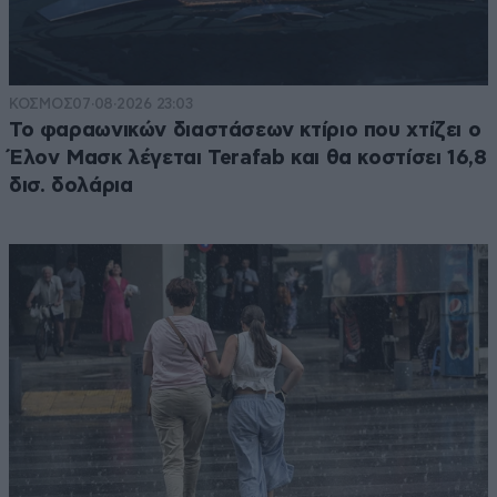
λεπτά. Τεράστιο το όφελος. Υγεία, ντοπαμίνη,
αντοχή, δύναμη συγκέντρωση επίγνωση, IQ
Απαντήστε
0
0
ΚΟΣΜΟΣ
07·08·2026 23:03
Το φαραωνικών διαστάσεων κτίριο που χτίζει ο
Έλον Μασκ λέγεται Terafab και θα κοστίσει 16,8
δισ. δολάρια
o απατεωνας Κασελάκης....
18·07·2025 21:39
προσκαλεί αφελείς σε εθελοντική αναψυχή..............λες
και αυτή είναι η μέγιστη ανάγκη των ελλήνων που
δεινοπαθούν......
Απαντήστε
0
0
wtf1
18·07·2025 20:41
Τελικά αν όλοι οι ψεκα ενωθούν και κάνουν κόμμα, θα