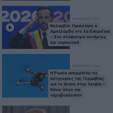
ΚΟΣΜΟΣ
21 λ. πριν
Κολομβία: Ορκίστηκε ο
Αμπελάρδο ντε λα Εσπριέγια
– Στο στόχαστρο αντάρτες
και ναρκωτικά
ΚΟΣΜΟΣ
50 λ. πριν
Η Ρωσία απορρίπτει τις
κατηγορίες της Γερμαβίας
για το drone στην Λειψία –
Κάνει λόγο για
«προβοκάτσια»