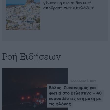
γίνεται η πιο αυθεντική
απόδραση των Κυκλάδων
Ροή Ειδήσεων
ΕΛΛΑΔΑ
12 λ. πριν
Βόλος: Συναγερμός για
φωτιά στο Βελεστίνο – 40
πυροσβέστες στη μάχη με
τις φλόγες