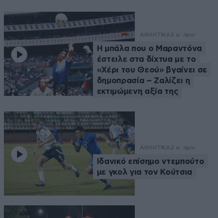
ΑΘΛΗΤΙΚΑ
2 ω. πριν
Η μπάλα που ο Μαραντόνα
έστειλε στα δίχτυα με το
«Χέρι του Θεού» βγαίνει σε
δημοπρασία – Ζαλίζει η
εκτιμώμενη αξία της
ΑΘΛΗΤΙΚΑ
2 ω. πριν
Ιδανικό επίσημο ντεμπούτο
με γκολ για τον Κούτσια