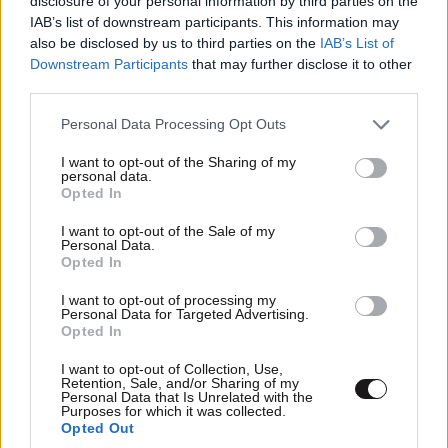
disclosure of your personal information by third parties on the
ἔκανα τίς ἀσκήσεις μου yoga, τίς mantra.
IAB’s list of downstream participants. This information may
also be disclosed by us to third parties on the
IAB’s List of
Καταλαβαίνεις, μέχρις ἐκείνη τήν στιγμή, δέν εἶχα
Downstream Participants
that may further disclose it to other
ποτέ προσευχηθῆ, δέν ἤξερα καμμιά προσευχή. Καί νά
third parties.
πού ἕνα ἐγχειρίδιο τῆς yoga πρότεινε νά κάνω μιά
ἄσκησι μέ τό “Πάτερ ἡμῶν”, τήν Κυριακή προσευχή.
Please note that this website/app uses one or more Google
Personal Data Processing Opt Outs
Βάλθηκα νά τήν λέω σάν ἕνα mantra, χωρίς ἔκφρασι,
services and may gather and store information including but
not limited to your visit or usage behaviour. You may click to
I want to opt-out of the Sharing of my
μέ αὐτόματο τρόπο. Ἀφοῦ τήν διάβασα περίπου ἕξι
personal data.
grant or deny consent to Google and its third-party tags to
φορές, ξαφνικά ἀναστατώθηκα. ῎Οχι μόνο ἡ κουτή
Opted In
use your data for below specified purposes in below Google
λογική μου, ἀλλά ὁλόκληρο τό εἶναι μου κατάλαβε ὅτι
consent section.
I want to opt-out of the Sale of my
Αὐτός ὑπῆρχε, Αὐτός ὁ ζῶν Θεός, ὁ προσωπικός, πού μέ
Personal Data.
ἀγαπᾶ, πού ἀγαπᾶ ὁλόκληρη τήν δημιουργία, ὁ Θεός
Opted In
πού δημιούργησε αὐτό τόν κόσμο καί πού ἔγινε
I want to opt-out of processing my
ἄνθρωπος ἀπό ἀγάπη, ὁ ἐσταυρωμένος καί
Personal Data for Targeted Advertising.
Opted In
ἀναστημένος Θεός. Σ᾽ ἕνα λεπτό τό “μυστήριο” τοῦ
χριστιανισμοῦ μοῦ ἀποκαλύφθηκε καθώς καί ἡ ἀληθινή
I want to opt-out of Collection, Use,
ζωή καί ἡ θέσι μου σ᾽ αὐτή τή ζωή. Πραγματικά
Retention, Sale, and/or Sharing of my
Personal Data that Is Unrelated with the
σώθηκα. Τά πάντα μέσα μου ἄλλαξαν Ὁ παλαιός
ΠΕΡΙΣΣΟΤΕΡΑ ΣΧΟΛΙΑ
Purposes for which it was collected.
Opted Out
ἄνθρωπος πέθανε.