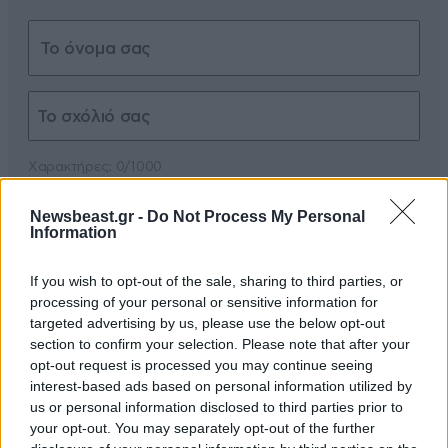
Xαρακτήρες: 0/1000
Διαβάστε και ακολουθήστε τους κανόνες σχολιασμού
Newsbeast.gr -
Do Not Process My Personal
Information
ΠΡΟΣΘΗΚΗ
If you wish to opt-out of the sale, sharing to third parties, or
processing of your personal or sensitive information for
targeted advertising by us, please use the below opt-out
section to confirm your selection. Please note that after your
ΧΡΙΣΤΙΑΝΟΣ ΟΡΘΟΔΟΞΟΣ
19·07·2025 17:42
opt-out request is processed you may continue seeing
interest-based ads based on personal information utilized by
ΡΩΣΙΑ: Η Τατιάνα Γκορίτσεβα διηγείται την
us or personal information disclosed to third parties prior to
μεταστροφή της από την γιόγκα στον Χριστό:
your opt-out. You may separately opt-out of the further
Κουρασμένη, ἔχοντας χάσει σχεδόν κάθε ἐνδιαφέρον