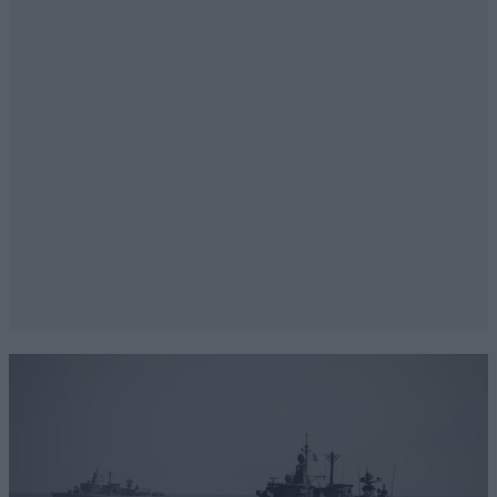
καταλήγουν σε συγκεκριμένα σημεία του εγκεφάλου
τα οποία είναι κοιμισμένα. Τα ενεργοποιούν μέσω των
απολήξεων σε αυτά τα σημεία. Αν παρατηρήσετε την
θα δείτε ότι οι στάσεις στης γιόγκα, η στάσεις του
σώματος δεν είναι όπως σε άλλες γυμναστικές ούτε
είναι συνηθισμένες στάσεις. Για αυτό μας φαίνονται
και περίεργες όταν τις βλέπουμε. Είναι επιστήμη, είναι
μελετημένες για να αφυπνίζουνε συγκεκριμένα μέρη
του εγκεφάλου. Επιστήμη, όχι θρησκεία, ούτε
γυμναστική
Απαντήστε
0
0
niο
19·07·2025 06:13
Το ακούσαμε και αυτό!!! Η γιόγκα
επιστήμη!!!!!!!!!!!!!!!!
Απαντήστε
0
1