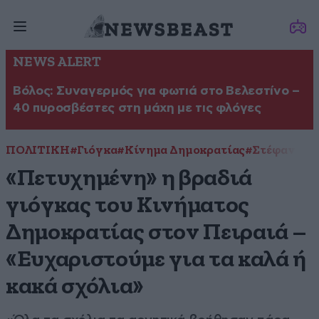
NEWS ALERT
Βόλος: Συναγερμός για φωτιά στο Βελεστίνο –
40 πυροσβέστες στη μάχη με τις φλόγες
ΠΟΛΙΤΙΚΗ
#Γιόγκα
#Κίνημα Δημοκρατίας
#Στέφανος 
«Πετυχημένη» η βραδιά
γιόγκας του Κινήματος
Δημοκρατίας στον Πειραιά –
«Ευχαριστούμε για τα καλά ή
κακά σχόλια»