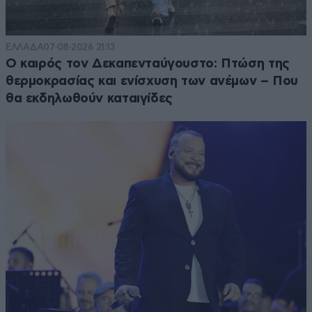
κυβερνησουν στα σίγουρα. Απλά δεν έχουν καταλήξει
ποιος θαναι αρχηγός γιατί όλοι θέλουν να είναι
αρχηγοί και πρωτος απ' όλους ο Κασελ.
ΕΛΛΑΔΑ
07·08·2026 21:13
Ο καιρός τον Δεκαπενταύγουστο: Πτώση της
Απαντήστε
0
0
θερμοκρασίας και ενίσχυση των ανέμων – Που
θα εκδηλωθούν καταιγίδες