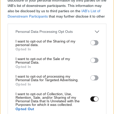
disclosure of your personal information by third parties on the
IAB’s list of downstream participants. This information may
also be disclosed by us to third parties on the
IAB’s List of
Μαρία Καρυστιανού – «Ελπίδα για τη
Downstream Participants
that may further disclose it to other
Δημοκρατία»: Ο Νίκος Μπρουτζάκης
third parties.
αποχώρησε καταγγέλλοντας αυθαιρεσία στη
Please note that this website/app uses one or more Google
Personal Data Processing Opt Outs
λήψη αποφάσεων
services and may gather and store information including but
not limited to your visit or usage behaviour. You may click to
I want to opt-out of the Sharing of my
personal data.
grant or deny consent to Google and its third-party tags to
Opted In
use your data for below specified purposes in below Google
consent section.
I want to opt-out of the Sale of my
Personal Data.
Opted In
I want to opt-out of processing my
Personal Data for Targeted Advertising.
Opted In
I want to opt-out of Collection, Use,
Retention, Sale, and/or Sharing of my
Personal Data that Is Unrelated with the
Purposes for which it was collected.
Opted Out