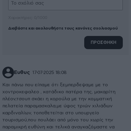
Xαρακτήρες: 0/1000
Διαβάστε και ακολουθήστε τους κανόνες σχολιασμού
ΠΡΟΣΘΗΚΗ
Ευθυς
17·07·2025 18:08
Και πάνω που είπαμε ότι ξεμπερδεψαμε με το
χοντροκεφαλεο , κατάδικο πατέρα της, μακαρίτη
πλέον,τσουπ σκάει η κορούλα με την κομματική
πελατεία παραμασκαλα,με ύφος τριών χιλιάδων
καρδιναλίων, τοποθετείται στο υπουργείο
τουρισμού,που πουλάει από μόνο του χωρίς την
παραμικρή ευθύνη και τελικά αναγκαζόμαστε να