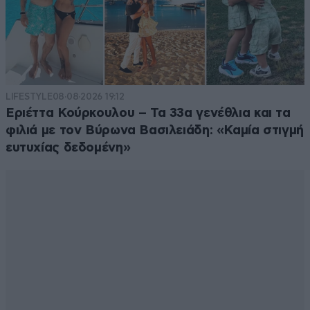
LIFESTYLE
08·08·2026 19:12
Εριέττα Κούρκουλου – Τα 33α γενέθλια και τα
φιλιά με τον Βύρωνα Βασιλειάδη: «Καμία στιγμή
ευτυχίας δεδομένη»