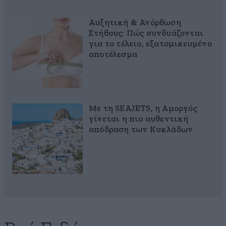
Αυξητική & Ανόρθωση
Στήθους: Πώς συνδυάζονται
για το τέλειο, εξατομικευμένο
αποτέλεσμα
Με τη SEAJETS, η Αμοργός
γίνεται η πιο αυθεντική
απόδραση των Κυκλάδων