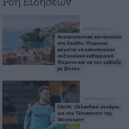
Ροή Ειδήσεων
ΚΟΙΝΩΝΙΑ
2 λ. πριν
Ανατριχιαστική καταγγελία
στη Σκιάθο: 17χρονος
φέρεται να κακοποιούσε
σεξουαλικά καθημερινά
15χρονο και να τον εκβίαζε
με βίντεο
ΑΘΛΗΤΙΚΑ
2 λ. πριν
ΠΑΟΚ: Ολλανδικό σενάριο
για τον Τένγκστεντ της
Φέγενορντ