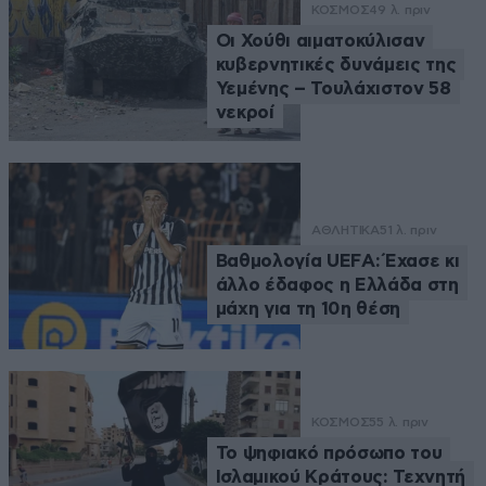
ΚΟΣΜΟΣ
49 λ. πριν
Οι Χούθι αιματοκύλισαν
κυβερνητικές δυνάμεις της
Υεμένης – Τουλάχιστον 58
νεκροί
ΑΘΛΗΤΙΚΑ
51 λ. πριν
Βαθμολογία UEFA: Έχασε κι
άλλο έδαφος η Ελλάδα στη
μάχη για τη 10η θέση
ΚΟΣΜΟΣ
55 λ. πριν
Το ψηφιακό πρόσωπο του
Ισλαμικού Κράτους: Τεχνητή