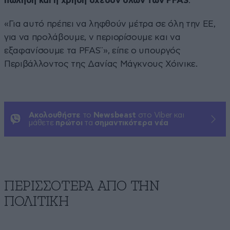
πώληση και η χρήση σχεδόν όλων των PFAS
.
«Για αυτό πρέπει να ληφθούν μέτρα σε όλη την ΕΕ,
για να προλάβουμε, ν περιορίσουμε και να
εξαφανίσουμε τα PFAS¨», είπε ο υπουργός
Περιβάλλοντος της Δανίας Μάγκνους Χόινικε.
Ακολουθήστε
το
Newsbeast
στο Viber και
μάθετε
πρώτοι
τα
σημαντικότερα νέα
ΠΕΡΙΣΣΟΤΕΡΑ ΑΠΟ ΤΗΝ
ΠΟΛΙΤΙΚΗ