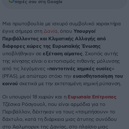
πηγές σου στη Google
Μια πρωτοβουλία με ισχυρό συμβολικό χαρακτήρα
έγινε σήμερα στη
Δανία
, όπου
Υπουργοί
Περιβάλλοντος και Κλιματικής Αλλαγής από
διάφορες χώρες της Ευρωπαϊκής Ένωσης
υποβλήθηκαν σε
εξέταση αίματος
. Σκοπός αυτής
της κίνησης είναι ο εντοπισμός πιθανής μόλυνσης
από τις λεγόμενες «
παντοτινές χημικές ουσίες
»
(PFAS), με απώτερο στόχο την
ευαισθητοποίηση του
κοινού
σχετικά με την εκτεταμένη χημική ρύπανση.
Οι υπουργοί 18 χωρών και η
Ευρωπαία Επίτροπος
Τζέσικα Ρόσγουολ, που είναι αρμόδια για το
Περιβάλλον, δέχτηκαν να τους «τσιμπήσουν» το
δάχτυλο, κατά τη διάρκεια μιας άτυπης συνόδου
στο Άαλμποργκ της Δανίας, στο πλαίσιο μιας