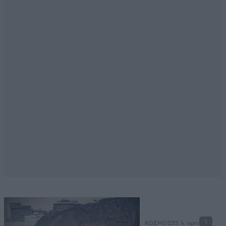
1
ΚΟΣΜΟΣ
55 λ. πριν