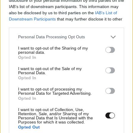
disclosure of your personal information by third parties on the
IAB’s list of downstream participants. This information may
also be disclosed by us to third parties on the
IAB’s List of
Downstream Participants
that may further disclose it to other
third parties.
Please note that this website/app uses one or more Google
Personal Data Processing Opt Outs
services and may gather and store information including but
not limited to your visit or usage behaviour. You may click to
I want to opt-out of the Sharing of my
personal data.
grant or deny consent to Google and its third-party tags to
Opted In
use your data for below specified purposes in below Google
consent section.
I want to opt-out of the Sale of my
Personal Data.
Opted In
I want to opt-out of processing my
Personal Data for Targeted Advertising.
Opted In
I want to opt-out of Collection, Use,
Retention, Sale, and/or Sharing of my
Personal Data that Is Unrelated with the
Purposes for which it was collected.
Opted Out