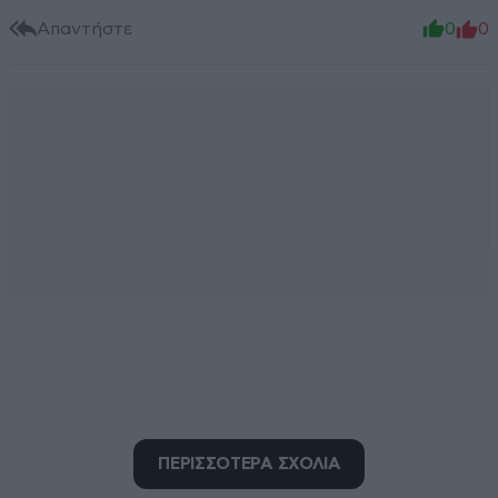
Απαντήστε
0
0
μπαρουφάκης γιάνης
ΠΕΡΙΣΣΟΤΕΡΑ ΣΧΟΛΙΑ
09·07·2025 15:10