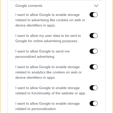
Google consents
Επιβεβαιώνεται η βούληση μεταρρύθμισης του Ν.
I want to allow Google to enable storage
4957/2022 σύμφωνα με τον οποίο ορίζεται ανώτατος
related to advertising like cookies on web or
χρόνος σπουδών (ελάχιστη διάρκεια +4 ή +6
device identifiers in apps.
εξάμηνα).
I want to allow my user data to be sent to
Google for online advertising purposes.
Σε περίπτωση υπέρβασης, προβλέπεται αυτοδίκαιη
διαγραφή δύο μήνες μετά την ολοκλήρωση της
I want to allow Google to send me
επαναληπτικής εξεταστικής του Σεπτεμβρίου. 2)
personalized advertising.
Μηχανισμός τελευταίας ευκαιρίας» για ενεργούς
I want to allow Google to enable storage
φοιτητές
related to analytics like cookies on web or
device identifiers in apps.
Παράταση φοίτησης έως δύο εξάμηνα (ή τρία, αν
απαιτείται πρακτική άσκηση ή διπλωματική εργασία).
I want to allow Google to enable storage
related to functionality of the website or app.
Αφορά φοιτητές που έχουν ολοκληρώσει
I want to allow Google to enable storage
τουλάχιστον το 75% των απαιτούμενων πιστωτικών
related to personalization.
μονάδων.