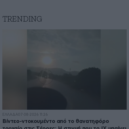
πολλά αναγγέλονται τπτ δεν θα εφαρμοστεί για τους
γνωστούς-άγνωστους. Είναι όπως όταν έλεγαν ότι θα
βάλουν κάμερες στους αστυνομικούς, ευτυχώς δεν
TRENDING
έγινε γτ θα τελείωνε η αναρχοαριστερή προπαγάνδα
περί αστυνομικής βίας
Απαντήστε
1
0
από Σαλό
09·07·2025 13:59
Καλοί όλοι οι Νόμοι ΕΑΝ τηρούνται. Στην Γερμανία,
εάν πας να σπουδάσεις έχεις δικαίωμα να χάσεις μόνο
ένα χρόνο. Μετά εάν χάσεις και δεύτερο (πράγμα
πολύ εύκολο) σε όποια τάξη και να είσαι, διαγράφεσαι.
ΕΛΛΑΔΑ
07·08·2026 11:26
Απαντήστε
1
0
Βίντεο-ντοκουμέντο από το θανατηφόρο
τροχαίο στις Σέρρες: Η στιγμή που το ΙΧ μπαίνει