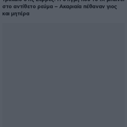
στο αντίθετο ρεύμα – Ακαριαία πέθαναν γιος
και μητέρα
Παρανομία
09·07·2025 13:47
Όχι μόνο πρέπει να υπάρχουν νόμοι αλλά και να
τηρούνται ! Γι αυτό οι πονηροί Έλληνες νομοθέτες
προβλέπουν παντού εξαιρέσεις και παραθυράκια για
να εξασφαλίζουν την παρανομία στους αιώνες των
αιώνων !
Απαντήστε
2
0
Μια χαρά
09·07·2025 13:23
Με Μητσοτάκη και αυτό;
Απαντήστε
1
0