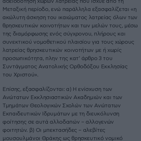
αδειοδότηση χώρων λατρείας που ίσχυε από τη
Μεταξική περίοδο, ενώ παράλληλα εξασφαλίζεται «η
ακώλυτη άσκηση του ικαιώματος λατρείας όλων των
θρησκευτικών κοινοτήτων και των μελών τους, μέσω
της διαμόρφωσης ενός σύγχρονου, πλήρους και
συνεκτικού νομοθετικού πλαισίου για τους χώρους
λατρείας θρησκευτικών κοινοτήτων με ή χωρίς
προσωπικότητα, πλην της κατ’ άρθρο 3 του
Συντάγματος Ανατολικής Ορθοδόξου Εκκλησίας
του Χριστού».
Επίσης, εξασφαλίζονται: α) Η ενίσχυση των
Ανώτατων Εκκλησιαστικών Ακαδημιών και των
Τμημάτων Θεολογικών Σχολών των Ανώτατων
Εκπαιδευτικών Ιδρυμάτων με τη διευκόλυνση
φοίτησης σε αυτά αλλοδαπών – αλλογενών
φοιτητών. β) Οι μπεκτασήδες – αλεβίτες
μουσουλμάνοι Θράκης ως θρησκευτικό νομικό