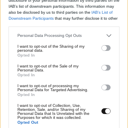
disclosure of your personal information by third parties on the
IAB’s list of downstream participants. This information may
also be disclosed by us to third parties on the
IAB’s List of
Downstream Participants
that may further disclose it to other
third parties.
Please note that this website/app uses one or more Google
Personal Data Processing Opt Outs
services and may gather and store information including but
not limited to your visit or usage behaviour. You may click to
I want to opt-out of the Sharing of my
personal data.
grant or deny consent to Google and its third-party tags to
Opted In
use your data for below specified purposes in below Google
consent section.
I want to opt-out of the Sale of my
Personal Data.
Opted In
I want to opt-out of processing my
Personal Data for Targeted Advertising.
Opted In
β) Τίθενται σαφή όρια και εγγυήσεις διαφάνειας για
I want to opt-out of Collection, Use,
την εύρυθμη λειτουργία των πανεπιστημίων, στον
Retention, Sale, and/or Sharing of my
ευρωπαϊκό βηματισμό που πρέπει να έχει. Κύριες
Personal Data that Is Unrelated with the
Purposes for which it was collected.
παρεμβάσεις της μεταρρύθμισης 1) Καθιέρωση
Opted Out
ανώτατης διάρκειας φοίτησης με σαφή όρια