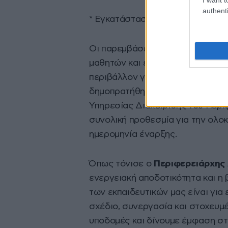
authenti
*⁠ ⁠Εγκατάσταση φωτοβολταϊκού 
Οι παρεμβάσεις αυτές, αναμένετ
μαθητών και εκπαιδευτικών, προ
περιβάλλον για τη μάθηση και τη
δημοπρατήθηκε στις 19 Απριλίου
Υπηρεσίας Διαχείρισης του Περι
συνολική προθεσμία για την ολο
ημερομηνία έναρξης.
Όπως τόνισε ο
Περιφερειάρχης 
ενεργειακή αποδοτικότητα και η
των εκπαιδευτικών μας είναι γι
σχέδιο, συνεργασία και στοχευμέ
υποδομές και δίνουμε έμφαση στ