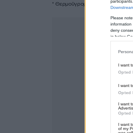
participants
*⁠ ⁠Θερμοϋγρομόνωση δώματος
Downstream 
Please note
information 
deny consent
in below Go
Persona
I want t
Opted 
I want t
Opted 
I want 
Advertis
Opted 
I want t
of my P
was col