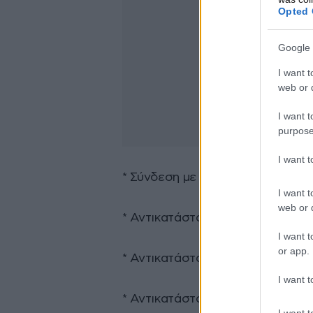
Opted 
Google 
I want t
web or d
I want t
purpose
I want 
*⁠ ⁠Σύνδεση με το δίκτυο Φυσικού
I want t
web or d
*⁠ ⁠Αντικατάσταση λέβητα κεντρι
I want t
or app.
*⁠ ⁠Αντικατάσταση κλιματιστικών
I want t
*⁠ ⁠Αντικατάσταση φωτιστικών σ
I want t