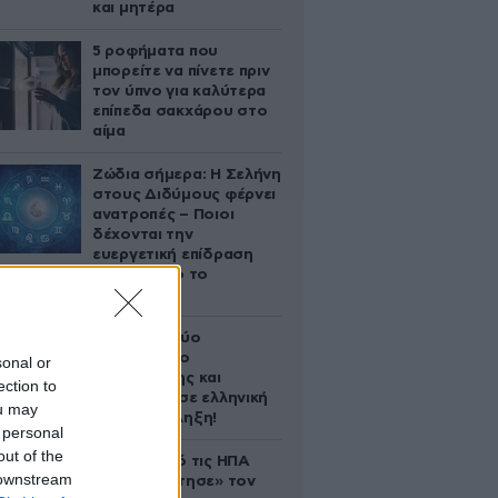
και μητέρα
5 ροφήματα που
μπορείτε να πίνετε πριν
τον ύπνο για καλύτερα
επίπεδα σακχάρου στο
αίμα
Ζώδια σήμερα: Η Σελήνη
στους Διδύμους φέρνει
ανατροπές – Ποιοι
δέχονται την
ευεργετική επίδραση
του Δία από το
απόγευμα;
Ακυρώνει δύο
συμβόλαια ο
sonal or
Λαρεντζάκης και
ection to
υπογράφει σε ελληνική
ou may
ομάδα-έκπληξη!
 personal
out of the
Ζευγάρι από τις ΗΠΑ
 downstream
που «υιοθέτησε» τον