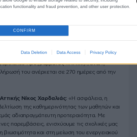
cation functionality and fraud prevention, and other user protection.
συστήματος με εφαρμογή net metering.
αι να βελτιώσουν την καθημερινότητα των
CONFIRM
σφέροντας ένα πιο σύγχρονο και ασφαλές
ν εκπαιδευτική διαδικασία. Το υποέργο
Data Deletion
Data Access
Privacy Policy
 2024, κατόπιν της σύμφωνης γνώμης της Ειδικής
φερειακού Προγράμματος «Αττική», ενώ η
κλήρωσή του ανέρχεται σε 270 ημέρες από την
Αττικής Νίκος Χαρδαλιάς
: «Η ασφάλεια, η
 βελτίωση της καθημερινότητας των μαθητών και
α εμάς αδιαπραγμάτευτη προτεραιότητα. Με
νες παρεμβάσεις, ενισχύουμε τις σχολικές μας
η βιωσιμότητα και στη μείωση του ενεργειακού