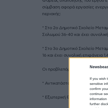
Φορέας υλοποίησης του έργου είν
σύμβαση αφορά εργασίες ενεργε
περιοχής:
*⁠ ⁠Στο 2ο Δημοτικό Σχολείο Μετα
Σολωμού 36-40 και έχει συνολική 
*⁠ ⁠Στο 3ο Δημοτικό Σχολείο Μετ
16 και έχει συνολική επιφάνεια 1.41
Newsbeast
Οι προβλεπόμενες παρεμβάσεις 
If you wish 
*⁠ ⁠Αντικατάσταση κουφωμάτων
sensitive in
confirm you
continue se
*⁠ ⁠Εξωτερική θερμομόνωση τοίχω
information 
further disc