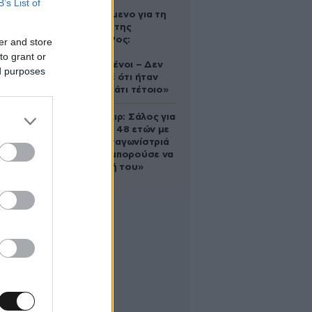
B’s List of
Αφγανό
κατηγορούμενο για τη
δολοφονία της
Ελίζαμπεθ Ρος:
er and store
«Είμαστε
to grant or
συντετριμμένοι – Δεν
ed purposes
έδειξε ποτέ ότι ήταν
ικανός για κάτι τέτοιο»
Ρίτσαρντ Γκιρ: Σάλος για
τη διαφορά 48 ετών με
τη συμπρωταγωνίστριά
του – «Θα μπορούσε να
είναι εγγονή του»