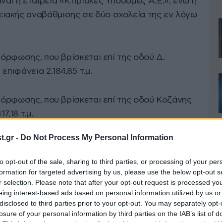
αι η εταιρεία «Κτιριακές Υποδομές Α.Ε.», ενώ η
ιακής αναβάθμισης σε δύο σχολεία της εν λόγω
μόρφωσης, που βρίσκεται επί της οδού Δ.
επιφάνεια 2.184,85 τ.μ.
αμόρφωσης, που βρίσκεται επί της οδού Κοζάνης
7,18 τ.μ.
.gr -
Do Not Process My Personal Information
περιλαμβάνουν:
to opt-out of the sale, sharing to third parties, or processing of your per
formation for targeted advertising by us, please use the below opt-out s
r selection. Please note that after your opt-out request is processed y
eing interest-based ads based on personal information utilized by us or
ν
disclosed to third parties prior to your opt-out. You may separately opt-
losure of your personal information by third parties on the IAB’s list of