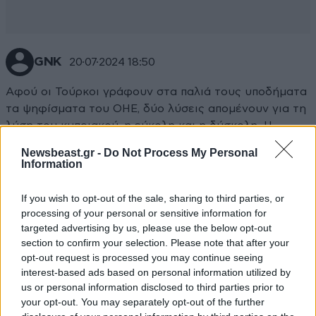
GNK
20·07·2024 18:50
Αφού οι Τούρκοι γράφουν στα παλιά τους υποδήματα
τα ψηφίσματα του ΟΗΕ, δύο λύσεις απομένουν για τη
λύση του κυπριακού, η εύκολη και η δύσκολη. Η
εύκολη να συμφωνήσουμε στη λύση των δύο κρατών
Newsbeast.gr -
Do Not Process My Personal
και η δύσκολη ότι χάσαμε να το επαναποκτήσουμε με
Information
πόλεμο.
If you wish to opt-out of the sale, sharing to third parties, or
Απαντήστε
0
1
processing of your personal or sensitive information for
targeted advertising by us, please use the below opt-out
section to confirm your selection. Please note that after your
opt-out request is processed you may continue seeing
interest-based ads based on personal information utilized by
Αντίθετος
20·07·2024 16:36
us or personal information disclosed to third parties prior to
your opt-out. You may separately opt-out of the further
Μίλησε και ο αγέλαστος , ο άνθρωπος που μισούσε τα