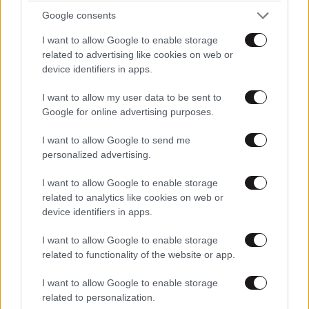
Google consents
ΕΛΛΑΔΑ
3 ω. πριν
Ζευγάρι από τις ΗΠΑ που «υιοθέτησε» τον
I want to allow Google to enable storage
related to advertising like cookies on web or
Αφγανό κατηγορούμενο για τη δολοφονία της
device identifiers in apps.
Ελίζαμπεθ Ρος: «Είμαστε συντετριμμένοι – Δεν
έδειξε ποτέ ότι ήταν ικανός για κάτι τέτοιο»
I want to allow my user data to be sent to
Google for online advertising purposes.
I want to allow Google to send me
personalized advertising.
I want to allow Google to enable storage
related to analytics like cookies on web or
device identifiers in apps.
I want to allow Google to enable storage
related to functionality of the website or app.
I want to allow Google to enable storage
related to personalization.