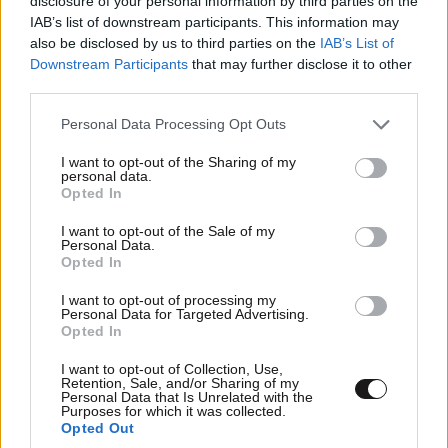
disclosure of your personal information by third parties on the
στελέχη των ΕΝΌΠΛΩΝ ΔΥΝΆΜΕΩΝ.
IAB’s list of downstream participants. This information may
also be disclosed by us to third parties on the
IAB’s List of
Απαντήστε
0
0
Downstream Participants
that may further disclose it to other
third parties.
Please note that this website/app uses one or more Google
Personal Data Processing Opt Outs
services and may gather and store information including but
TRENDING
not limited to your visit or usage behaviour. You may click to
I want to opt-out of the Sharing of my
personal data.
grant or deny consent to Google and its third-party tags to
Opted In
use your data for below specified purposes in below Google
consent section.
I want to opt-out of the Sale of my
Personal Data.
Opted In
I want to opt-out of processing my
Personal Data for Targeted Advertising.
Opted In
I want to opt-out of Collection, Use,
Retention, Sale, and/or Sharing of my
Personal Data that Is Unrelated with the
Purposes for which it was collected.
Opted Out