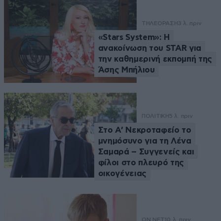
ΤΗΛΕΟΡΑΣΗ
3 λ. πριν
«Stars System»: Η
ανακοίνωση του STAR για
την καθημερινή εκπομπή της
Άσης Μπήλιου
ΠΟΛΙΤΙΚΗ
5 λ. πριν
Στο Α’ Νεκροταφείο το
μνημόσυνο για τη Λένα
Σαμαρά – Συγγενείς και
φίλοι στο πλευρό της
οικογένειας
ON NET
10 λ. πριν