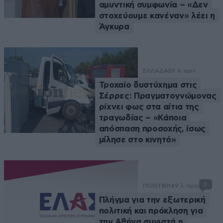
αμυντική συμφωνία – «Δεν
στοχεύουμε κανέναν» λέει η
Άγκυρα
ΕΛΛΑΔΑ
39 λ. πριν
Τροχαίο δυστύχημα στις
Σέρρες: Πραγματογνώμονας
ρίχνει φως στα αίτια της
τραγωδίας – «Κάποια
απόσπαση προσοχής, ίσως
μίλησε στο κινητό»
2
ΠΟΛΙΤΙΚΗ
49 λ. πριν
Πλήγμα για την εξωτερική
πολιτική και πρόκληση για
την Αθήνα συνιστά η