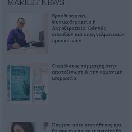
MARKET NEWS
Εργοθεραπεία,
Φυσικοθεραπεία ή
Λογοθεραπεία; Οδηγός
σπουδών και επαγγελματικών
προοπτικών
Ο απόλυτος σύμμαχος στην
αποτοξίνωση & την ορμονική
ισορροπία
Πες μου πότε γεννήθηκες και
θα σου πω ποιες εμπειρίες θα