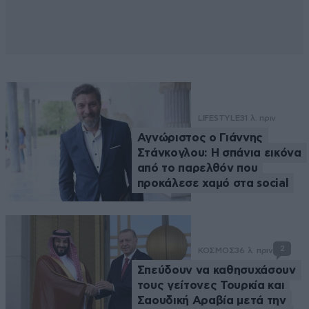
LIFESTYLE
31 λ. πριν
Αγνώριστος ο Γιάννης
Στάνκογλου: Η σπάνια εικόνα
από το παρελθόν που
προκάλεσε χαμό στα social
2
ΚΟΣΜΟΣ
36 λ. πριν
Σπεύδουν να καθησυχάσουν
τους γείτονες Τουρκία και
Σαουδική Αραβία μετά την