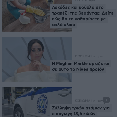
ΣΠΙΤΙ
1 ω. πριν
Λεκέδες και μούχλα στο
τραπέζι της βεράντας; Δείτε
πώς θα το καθαρίσετε με
απλά υλικά
ΟΜΟΡΦΙΑ
1 ω. πριν
Η Meghan Markle ορκίζεται
σε αυτό το Nivea προϊόν
1
ΚΟΙΝΩΝΙΑ
1 ω. πριν
Σύλληψη τριών ατόμων για
εισαγωγή 18,6 κιλών