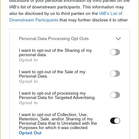
disclosure of your personal information by third parties on the
IAB’s list of downstream participants. This information may
also be disclosed by us to third parties on the
IAB’s List of
Downstream Participants
that may further disclose it to other
third parties.
Please note that this website/app uses one or more Google
Personal Data Processing Opt Outs
services and may gather and store information including but
not limited to your visit or usage behaviour. You may click to
I want to opt-out of the Sharing of my
personal data.
grant or deny consent to Google and its third-party tags to
Opted In
use your data for below specified purposes in below Google
consent section.
I want to opt-out of the Sale of my
Personal Data.
Opted In
I want to opt-out of processing my
Personal Data for Targeted Advertising.
Opted In
I want to opt-out of Collection, Use,
Retention, Sale, and/or Sharing of my
Personal Data that Is Unrelated with the
Purposes for which it was collected.
Opted Out