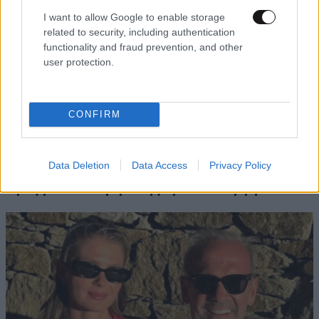
I want to allow Google to enable storage
related to security, including authentication
functionality and fraud prevention, and other
user protection.
CONFIRM
ΚΟΣΜΟΣ
2 ω. πριν
«Θέλω τον μπαμπά μου»: Νέο βίντεο της
Data Deletion
Data Access
Privacy Policy
μεθυσμένης οδηγού που σκότωσε νύφη λίγες
ώρες μετά τον γάμο της προκαλεί οργή