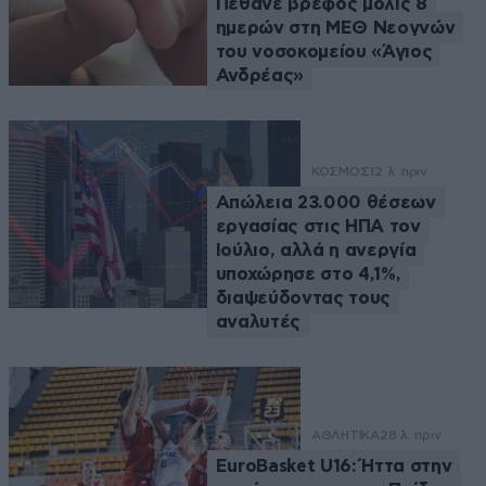
Πέθανε βρέφος μόλις 8
ημερών στη ΜΕΘ Νεογνών
του νοσοκομείου «Άγιος
Ανδρέας»
ΚΟΣΜΟΣ
12 λ. πριν
Απώλεια 23.000 θέσεων
εργασίας στις ΗΠΑ τον
Ιούλιο, αλλά η ανεργία
υποχώρησε στο 4,1%,
διαψεύδοντας τους
αναλυτές
ΑΘΛΗΤΙΚΑ
28 λ. πριν
EuroBasket U16: Ήττα στην