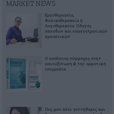
MARKET NEWS
Εργοθεραπεία,
Φυσικοθεραπεία ή
Λογοθεραπεία; Οδηγός
σπουδών και επαγγελματικών
προοπτικών
Ο απόλυτος σύμμαχος στην
αποτοξίνωση & την ορμονική
ισορροπία
Πες μου πότε γεννήθηκες και