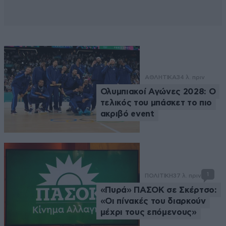
ΑΘΛΗΤΙΚΑ
34 λ. πριν
Ολυμπιακοί Αγώνες 2028: Ο
τελικός του μπάσκετ το πιο
ακριβό event
1
ΠΟΛΙΤΙΚΗ
37 λ. πριν
«Πυρά» ΠΑΣΟΚ σε Σκέρτσο:
«Οι πίνακές του διαρκούν
μέχρι τους επόμενους»