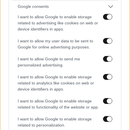
Β.γ.
05·03·2022 06:13
Google consents
Εξηγηστε στην αοιδό ότι η cancel culture είναι τύπος
I want to allow Google to enable storage
ολοκληρωτισμού και είναι υπεύθυνη για την
related to advertising like cookies on web or
απόσυρση της διδασκαλίας αρχαίας ελληνικής
device identifiers in apps.
γραμματείας από αμερικανικά και αγγλικά
I want to allow my user data to be sent to
πανεπιστήμια ως δήθεν ρατσιστικής.
Google for online advertising purposes.
Απαντήστε
3
2
I want to allow Google to send me
personalized advertising.
Nikath13
05·03·2022 10:10
I want to allow Google to enable storage
Τα θες και τα λες
related to analytics like cookies on web or
device identifiers in apps.
Απαντήστε
1
1
I want to allow Google to enable storage
related to functionality of the website or app.
Β.γ.
06·03·2022 05:09
I want to allow Google to enable storage
Ασφαλώς και θέλω και τα λέω. Εσύ είσαι σε
related to personalization.
θέση να τα καταλάβεις;