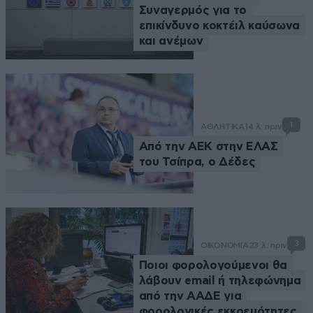
Συναγερμός για το
επικίνδυνο κοκτέιλ καύσωνα
και ανέμων
1
ΑΘΛΗΤΙΚΑ
14 λ. πριν
Από την ΑΕΚ στην ΕΛΑΣ
του Τσίπρα, ο Δέδες
3
ΟΙΚΟΝΟΜΙΑ
23 λ. πριν
Ποιοι φορολογούμενοι θα
λάβουν email ή τηλεφώνημα
από την ΑΑΔΕ για
φορολογικές εκκρεμότητες