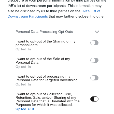
disclosure of your personal information by third parties on the
IAB’s list of downstream participants. This information may
also be disclosed by us to third parties on the
IAB’s List of
Xountalas
06·03·2022 07:49
Downstream Participants
that may further disclose it to other
third parties.
Προβλέπω διαζύγιο ... Κρίμα γιατί είναι ένα καθαρό
πρόσωπο αλλά έμπλεξε σε λάθος χώρους
Please note that this website/app uses one or more Google
Personal Data Processing Opt Outs
services and may gather and store information including but
Απαντήστε
0
0
not limited to your visit or usage behaviour. You may click to
I want to opt-out of the Sharing of my
personal data.
grant or deny consent to Google and its third-party tags to
Opted In
use your data for below specified purposes in below Google
consent section.
I want to opt-out of the Sale of my
Personal Data.
Stilitis
05·03·2022 07:55
Opted In
Ότι πιο γελοίο, παράλογο και φασιστικό η cancel
I want to opt-out of processing my
Personal Data for Targeted Advertising.
culture.
Opted In
Απαντήστε
2
0
I want to opt-out of Collection, Use,
Retention, Sale, and/or Sharing of my
Personal Data that Is Unrelated with the
Purposes for which it was collected.
Opted Out