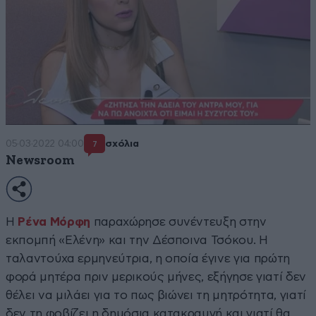
05·03·2022 04:00
σχόλια
7
Newsroom
Η
Ρένα Μόρφη
παραχώρησε συνέντευξη στην
εκπομπή «Ελένη» και την Δέσποινα Τσόκου. Η
ταλαντούχα ερμηνεύτρια, η οποία έγινε για πρώτη
φορά μητέρα πριν μερικούς μήνες, εξήγησε γιατί δεν
θέλει να μιλάει για το πως βιώνει τη μητρότητα, γιατί
δεν τη φοβίζει η δημόσια κατακραυγή και γιατί θα