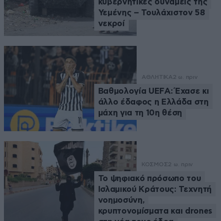
κυβερνητικές δυνάμεις της
Υεμένης – Τουλάχιστον 58
νεκροί
ΑΘΛΗΤΙΚΑ
2 ω. πριν
Βαθμολογία UEFA: Έχασε κι
άλλο έδαφος η Ελλάδα στη
μάχη για τη 10η θέση
ΚΟΣΜΟΣ
2 ω. πριν
Το ψηφιακό πρόσωπο του
Ισλαμικού Κράτους: Τεχνητή
νοημοσύνη,
κρυπτονομίσματα και drones