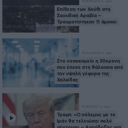
ΚΟΣΜΟΣ
13 λ. πριν
Επίθεση των Χούθι στη
Σαουδική Αραβία –
Τραυματίστηκαν 11 άμαχοι
ΕΛΛΑΔΑ
40 λ. πριν
Στο νοσοκομείο η 30χρονη
που έπεσε στη θάλασσα από
την υψηλή γέφυρα της
Χαλκίδας
ΚΟΣΜΟΣ
1 ω. πριν
Τραμπ: «Ο πόλεμος με το
Ιράν θα τελειώσει πολύ
σύντομα» – Αισιόδοξος για