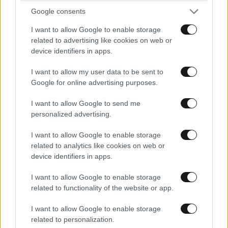
Google consents
I want to allow Google to enable storage
related to advertising like cookies on web or
device identifiers in apps.
I want to allow my user data to be sent to
Google for online advertising purposes.
I want to allow Google to send me
personalized advertising.
ΕΛΛΑΔΑ
06·08·2026 21:47
Τραγωδία στα Μάλια: «Ο πανικός τη σκότωσε»
I want to allow Google to enable storage
– Τι λένε μάρτυρες για τη 42χρονη Ολλανδή
related to analytics like cookies on web or
που πνίγηκε προσπαθώντας να σώσει τη φίλη
device identifiers in apps.
της
I want to allow Google to enable storage
related to functionality of the website or app.
I want to allow Google to enable storage
related to personalization.