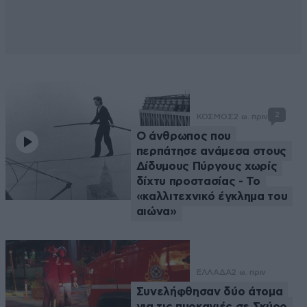
2
ΚΟΣΜΟΣ
2 ω. πριν
Ο άνθρωπος που
περπάτησε ανάμεσα στους
Δίδυμους Πύργους χωρίς
δίχτυ προστασίας - Το
«καλλιτεχνικό έγκλημα του
αιώνα»
ΕΛΛΑΔΑ
2 ω. πριν
Συνελήφθησαν δύο άτομα
για τις πυρκαγιές σε Σκύρο