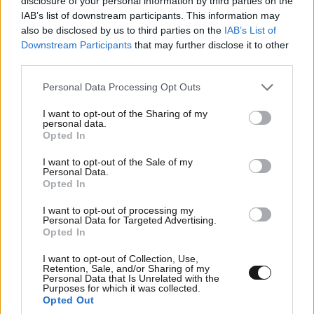
disclosure of your personal information by third parties on the
IAB’s list of downstream participants. This information may
also be disclosed by us to third parties on the
IAB’s List of
Downstream Participants
that may further disclose it to other
third parties.
Please note that this website/app uses one or more Google
Personal Data Processing Opt Outs
services and may gather and store information including but
not limited to your visit or usage behaviour. You may click to
I want to opt-out of the Sharing of my
personal data.
grant or deny consent to Google and its third-party tags to
Opted In
use your data for below specified purposes in below Google
consent section.
I want to opt-out of the Sale of my
Personal Data.
LIFESTYLE
06·08·2026 18:51
Opted In
Χρίστος Κούγιας – Η αυστηρή ανακοίνωση για
I want to opt-out of processing my
την προσωπική του ζωή: «Δεν αποτελεί
Personal Data for Targeted Advertising.
αντικείμενο δημόσιας συζήτησης»
Opted In
I want to opt-out of Collection, Use,
Retention, Sale, and/or Sharing of my
Personal Data that Is Unrelated with the
Purposes for which it was collected.
Opted Out