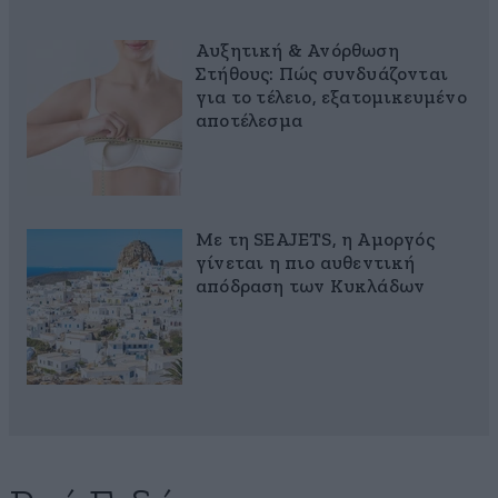
Αυξητική & Ανόρθωση
Στήθους: Πώς συνδυάζονται
για το τέλειο, εξατομικευμένο
αποτέλεσμα
Με τη SEAJETS, η Αμοργός
γίνεται η πιο αυθεντική
απόδραση των Κυκλάδων