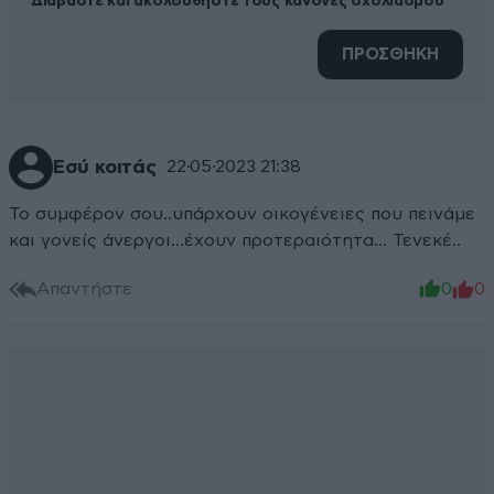
Διαβάστε και ακολουθήστε τους κανόνες σχολιασμού
ΠΡΟΣΘΗΚΗ
Εσύ κοιτάς
22·05·2023 21:38
Το συμφέρον σου..υπάρχουν οικογένειες που πεινάμε
και γονείς άνεργοι...έχουν προτεραιότητα... Τενεκέ..
Απαντήστε
0
0