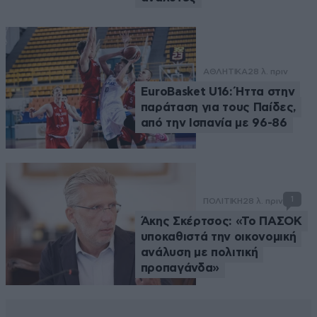
ΑΘΛΗΤΙΚΑ
28 λ. πριν
EuroBasket U16: Ήττα στην
παράταση για τους Παίδες,
από την Ισπανία με 96-86
1
ΠΟΛΙΤΙΚΗ
28 λ. πριν
Άκης Σκέρτσος: «Το ΠΑΣΟΚ
υποκαθιστά την οικονομική
ανάλυση με πολιτική
προπαγάνδα»