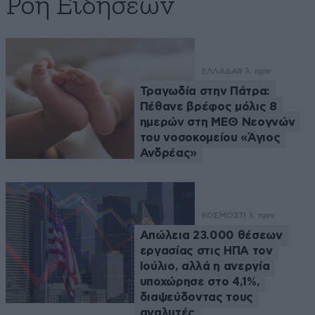
Ροή Ειδήσεων
ΕΛΛΑΔΑ
8 λ. πριν
Τραγωδία στην Πάτρα:
Πέθανε βρέφος μόλις 8
ημερών στη ΜΕΘ Νεογνών
του νοσοκομείου «Άγιος
Ανδρέας»
ΚΟΣΜΟΣ
11 λ. πριν
Απώλεια 23.000 θέσεων
εργασίας στις ΗΠΑ τον
Ιούλιο, αλλά η ανεργία
υποχώρησε στο 4,1%,
διαψεύδοντας τους
αναλυτές