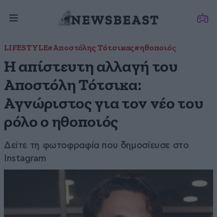
LIFESTYLE
#Αποστόλης Τότσικας
#ηθοποιός
Η απίστευτη αλλαγή του
Αποστόλη Τότσικα:
Αγνώριστος για τον νέο του
ρόλο ο ηθοποιός
Δείτε τη φωτοφραφία που δημοσίευσε στο
Instagram