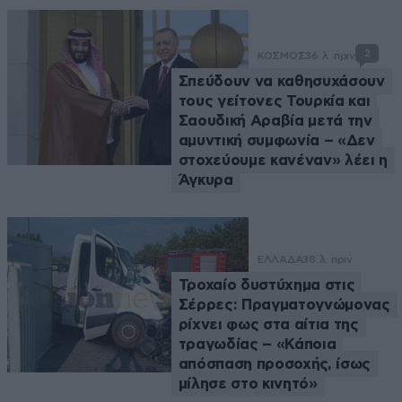
2
ΚΟΣΜΟΣ
36 λ. πριν
Σπεύδουν να καθησυχάσουν
τους γείτονες Τουρκία και
Σαουδική Αραβία μετά την
αμυντική συμφωνία – «Δεν
στοχεύουμε κανέναν» λέει η
Άγκυρα
ΕΛΛΑΔΑ
38 λ. πριν
Τροχαίο δυστύχημα στις
Σέρρες: Πραγματογνώμονας
ρίχνει φως στα αίτια της
τραγωδίας – «Κάποια
απόσπαση προσοχής, ίσως
μίλησε στο κινητό»