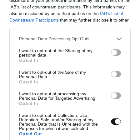
disclosure of your personal information by third parties on the
IAB’s list of downstream participants. This information may
also be disclosed by us to third parties on the
IAB’s List of
Downstream Participants
that may further disclose it to other
third parties.
ΕΛΛΑΔΑ
07·08·2026 11:26
Please note that this website/app uses one or more Google
Personal Data Processing Opt Outs
Βίντεο-ντοκουμέντο από το θανατηφόρο
services and may gather and store information including but
not limited to your visit or usage behaviour. You may click to
I want to opt-out of the Sharing of my
τροχαίο στις Σέρρες: Η στιγμή που το ΙΧ μπαίνει
personal data.
grant or deny consent to Google and its third-party tags to
στο αντίθετο ρεύμα – Ακαριαία πέθαναν γιος
Opted In
use your data for below specified purposes in below Google
και μητέρα
consent section.
I want to opt-out of the Sale of my
Personal Data.
Opted In
I want to opt-out of processing my
Personal Data for Targeted Advertising.
Opted In
I want to opt-out of Collection, Use,
Retention, Sale, and/or Sharing of my
Personal Data that Is Unrelated with the
Purposes for which it was collected.
Opted Out