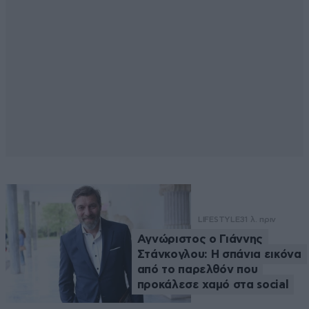
LIFESTYLE
31 λ. πριν
Αγνώριστος ο Γιάννης
Στάνκογλου: Η σπάνια εικόνα
από το παρελθόν που
προκάλεσε χαμό στα social