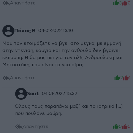
Απαντήστε
3
0
Πάνος Β
04·01·2022 13:10
Moυ τον ετοιμάζετε να βγει στο μεγκα; με εμμονή
στην ντενιση, κουγια και την ανθουλα δεν βγαίνει
εκπομπή. Η θα μας πει για τον αλ6, Ανδρουλάκη και
Μητσοτάκη; που είναι το νέο αίμα;
Απαντήστε
2
1
Sout
04·01·2022 15:32
Όλους τους παραπάνω μαζί και τα ιατρικά [...]
που πουλάνε μούρη.
Απαντήστε
0
0