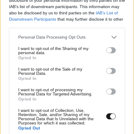
disclosure of your personal information by third parties on the
σχέση που θυμίζει σενάριο ταινίας και μετρά
IAB’s list of downstream participants. This information may
πάνω από τέσσερα χρόνια
also be disclosed by us to third parties on the
IAB’s List of
Downstream Participants
that may further disclose it to other
third parties.
Please note that this website/app uses one or more Google
Personal Data Processing Opt Outs
services and may gather and store information including but
not limited to your visit or usage behaviour. You may click to
I want to opt-out of the Sharing of my
personal data.
grant or deny consent to Google and its third-party tags to
Opted In
use your data for below specified purposes in below Google
consent section.
I want to opt-out of the Sale of my
Personal Data.
Opted In
I want to opt-out of processing my
Personal Data for Targeted Advertising.
Opted In
I want to opt-out of Collection, Use,
Retention, Sale, and/or Sharing of my
Η Ελίζαμπεθ Χάρλεϊ ποζάρει με γαλάζιο μπικίνι
Personal Data that Is Unrelated with the
Purposes for which it was collected.
στα 61 της
Opted Out