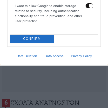
I want to allow Google to enable storage
Ακολουθήστε το
NEWSBEAST
στο
Google News
related to security, including authentication
και μάθετε πρώτοι όλες τις ειδήσεις
functionality and fraud prevention, and other
user protection.
CONFIRM
Data Deletion
Data Access
Privacy Policy
ΣΧΌΛΙΑ ΑΝΑΓΝΩΣΤΏΝ
6