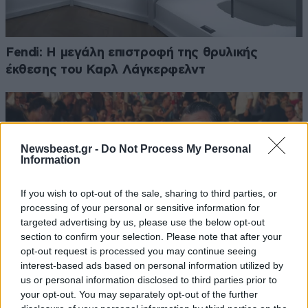
Fendi: Η μεγάλη επιστροφή της θρυλικής
έκθεσης του Καρλ Λάγκερφελντ
Newsbeast.gr -
Do Not Process My Personal
Information
If you wish to opt-out of the sale, sharing to third parties, or
processing of your personal or sensitive information for
targeted advertising by us, please use the below opt-out
section to confirm your selection. Please note that after your
opt-out request is processed you may continue seeing
interest-based ads based on personal information utilized by
us or personal information disclosed to third parties prior to
your opt-out. You may separately opt-out of the further
Νία Βαρντάλος – Σπύρος Κατσαγάνης: Μια