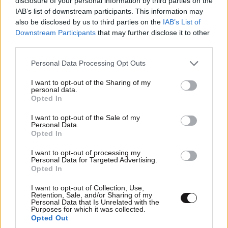
disclosure of your personal information by third parties on the
IAB’s list of downstream participants. This information may
also be disclosed by us to third parties on the
IAB’s List of
Downstream Participants
that may further disclose it to other
third parties.
Please note that this website/app uses one or more Google
Personal Data Processing Opt Outs
services and may gather and store information including but
not limited to your visit or usage behaviour. You may click to
I want to opt-out of the Sharing of my
personal data.
grant or deny consent to Google and its third-party tags to
Opted In
use your data for below specified purposes in below Google
consent section.
I want to opt-out of the Sale of my
Personal Data.
Opted In
ΕΛΛΑΔΑ
2 ω. πριν
I want to opt-out of processing my
Personal Data for Targeted Advertising.
Ζευγάρι από τις ΗΠΑ που «υιοθέτησε» τον
Opted In
Αφγανό κατηγορούμενο για τη δολοφονία της
I want to opt-out of Collection, Use,
Ελίζαμπεθ Ρος: «Είμαστε συντετριμμένοι – Δεν
Retention, Sale, and/or Sharing of my
έδειξε ποτέ ότι ήταν ικανός για κάτι τέτοιο»
Personal Data that Is Unrelated with the
Purposes for which it was collected.
Opted Out