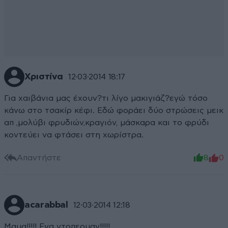
Χριστίνα
12·03·2014 18:17
Για χαιβάνια μας έχουν?τι λίγο μακιγιάζ?εγώ τόσο
κάνω στο τσακίρ κέφι. Εδώ φοράει δύο στρώσεις μεικ
απ ,μολύβι φρυδιών,κραγιόν, μάσκαρα και το φρύδι
κοντεύει να φτάσει στη χωρίστρα.
Απαντήστε
8
0
acarabbal
12·03·2014 12:18
Μαμα!!!!! Ενα ντοπερμαν!!!!!