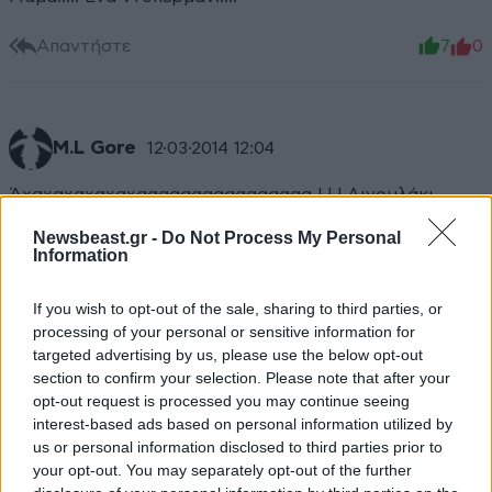
Απαντήστε
7
0
M.L Gore
12·03·2014 12:04
Άχαχαχαχαχαχαααααααααααααααα ! ! ! Λιγουλάκι
μακιγιάζ λέει ......Τα μούτρα της από κοντά είναι σαν
Newsbeast.gr -
Do Not Process My Personal
την επιφάνεια της Σελήνης . Και τρέμει και λιγάκι το
Information
χέρι της , καθώς βγήκε ''κατά λάθος'' λίγο θαμπούλα
........ Ρε το θέλουν , ή δεν το θέλουν το κράξιμο ; ; ;
If you wish to opt-out of the sale, sharing to third parties, or
processing of your personal or sensitive information for
Απαντήστε
12
0
targeted advertising by us, please use the below opt-out
section to confirm your selection. Please note that after your
opt-out request is processed you may continue seeing
interest-based ads based on personal information utilized by
us or personal information disclosed to third parties prior to
TRENDING
your opt-out. You may separately opt-out of the further