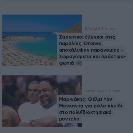
ΕΛΛΑΔΑ
13 λ. πριν
Σαρωτικοί έλεγχοι στις
παραλίες: Drones
αποκάλυψαν παρανομίες –
Σφραγίσματα και πρόστιμα-
φωτιά
ΑΘΛΗΤΙΚΑ
19 λ. πριν
Μαρινάκης: Θέλει τον
Μονκαντά για ρόλο-κλειδί
στο πολυϊδιοκτησιακό
μοντέλο