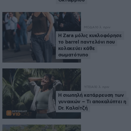
ΜΟΔΑ
10 λ. πριν
Η Zara μόλις κυκλοφόρησε
το barrel παντελόνι που
κολακεύει κάθε
σωματότυπο
ΥΓΕΙΑ
10 λ. πριν
Η σιωπηλή κατάρρευση των
γυναικών – Τι αποκαλύπτει η
Dr. Καλαϊτζή