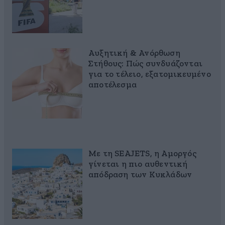
Αυξητική & Ανόρθωση
Στήθους: Πώς συνδυάζονται
για το τέλειο, εξατομικευμένο
αποτέλεσμα
Με τη SEAJETS, η Αμοργός
γίνεται η πιο αυθεντική
απόδραση των Κυκλάδων