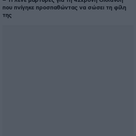
– Τι λένε μάρτυρες για τη 42χρονη Ολλανδή
που πνίγηκε προσπαθώντας να σώσει τη φίλη
της