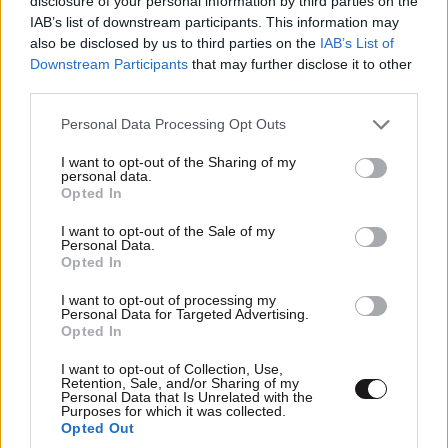
disclosure of your personal information by third parties on the
φωτογραφικό άλμπουμ των διακοπών τους σε
IAB’s list of downstream participants. This information may
also be disclosed by us to third parties on the
IAB’s List of
Μύκονο και Τήνο
Downstream Participants
that may further disclose it to other
third parties.
Please note that this website/app uses one or more Google
Personal Data Processing Opt Outs
services and may gather and store information including but
not limited to your visit or usage behaviour. You may click to
I want to opt-out of the Sharing of my
personal data.
grant or deny consent to Google and its third-party tags to
Opted In
use your data for below specified purposes in below Google
consent section.
I want to opt-out of the Sale of my
Personal Data.
Opted In
I want to opt-out of processing my
Personal Data for Targeted Advertising.
Opted In
I want to opt-out of Collection, Use,
Retention, Sale, and/or Sharing of my
Personal Data that Is Unrelated with the
Αντζελίνα Τζολί – Ο αδερφός της James
Purposes for which it was collected.
Haven αποκάλυψε ότι είναι gay: «Έβαζα κρυφά
Opted Out