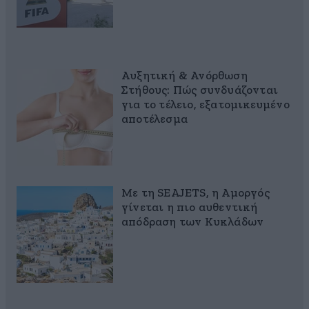
Αυξητική & Ανόρθωση
Στήθους: Πώς συνδυάζονται
για το τέλειο, εξατομικευμένο
αποτέλεσμα
Με τη SEAJETS, η Αμοργός
γίνεται η πιο αυθεντική
απόδραση των Κυκλάδων