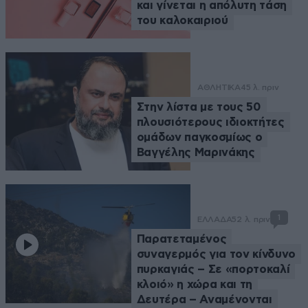
και γίνεται η απόλυτη τάση
του καλοκαιριού
ΑΘΛΗΤΙΚΑ
45 λ. πριν
Στην λίστα με τους 50
πλουσιότερους ιδιοκτήτες
ομάδων παγκοσμίως ο
Βαγγέλης Μαρινάκης
1
ΕΛΛΑΔΑ
52 λ. πριν
Παρατεταμένος
συναγερμός για τον κίνδυνο
πυρκαγιάς – Σε «πορτοκαλί
κλοιό» η χώρα και τη
Δευτέρα – Αναμένονται