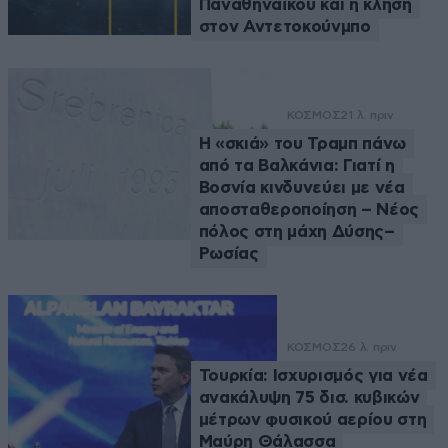
Παναθηναϊκού και η κλήση
στον Αντετοκούνμπο
ΚΟΣΜΟΣ
21 λ. πριν
Η «σκιά» του Τραμπ πάνω
από τα Βαλκάνια: Γιατί η
Βοσνία κινδυνεύει με νέα
αποσταθεροποίηση – Νέος
πόλος στη μάχη Δύσης–
Ρωσίας
ΚΟΣΜΟΣ
26 λ. πριν
Τουρκία: Ισχυρισμός για νέα
ανακάλυψη 75 δισ. κυβικών
μέτρων φυσικού αερίου στη
Μαύρη Θάλασσα