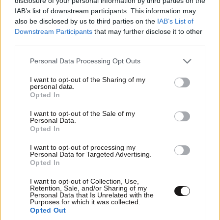
disclosure of your personal information by third parties on the
IAB’s list of downstream participants. This information may
also be disclosed by us to third parties on the
IAB’s List of
Downstream Participants
that may further disclose it to other
third parties.
Please note that this website/app uses one or more Google
Personal Data Processing Opt Outs
services and may gather and store information including but
not limited to your visit or usage behaviour. You may click to
I want to opt-out of the Sharing of my
personal data.
grant or deny consent to Google and its third-party tags to
Opted In
use your data for below specified purposes in below Google
LIFESTYLE
08·08·2026 19:12
consent section.
Εριέττα Κούρκουλου – Τα 33α γενέθλια και τα
I want to opt-out of the Sale of my
Personal Data.
φιλιά με τον Βύρωνα Βασιλειάδη: «Καμία στιγμή
Opted In
ευτυχίας δεδομένη»
I want to opt-out of processing my
Personal Data for Targeted Advertising.
Opted In
I want to opt-out of Collection, Use,
Retention, Sale, and/or Sharing of my
Personal Data that Is Unrelated with the
Purposes for which it was collected.
Opted Out