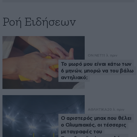
Ροή Ειδήσεων
ON NET
11 λ. πριν
Το μωρό μου είναι κάτω των
6 μηνών, μπορώ να του βάλω
αντηλιακό;
ΑΘΛΗΤΙΚΑ
20 λ. πριν
Ο αριστερός μπακ που θέλει
ο Ολυμπιακός, οι τέσσερις
μεταγραφές του