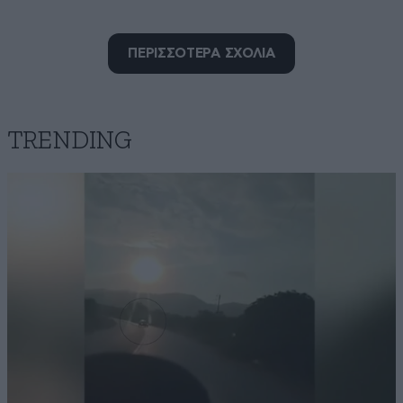
ΠΕΡΙΣΣΟΤΕΡΑ ΣΧΟΛΙΑ
Βαλια
24·03·2026 00:24
Συγχαρητήρια να,εισαι πάντα καλά και ευλογημένη.
TRENDING
Απαντήστε
0
0
Μόνο σεβασμός
23·03·2026 14:28
Για μια νέα γυναίκα, επιστημονα και επιτυχημένη, η
οποία πρωτοπορεί στη φιλανθρωπία, δίχως να
περιμένει αντάλλαγμα. Να είσαι πάντα καλά κ.
Κατσαφάδου!
Απαντήστε
0
0