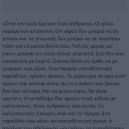
«Στην επιτυχία έμειναν λίγοι άνθρωποι. Οι φίλοι
παρέμειναν ελάχιστοι. Ότι αφού δεν μπορώ να σε
φτάσω και να γίνω εσύ, δεν μπορώ να σε αγαπήσω
τόσο για να μείνω δίπλα σου. Πολλές φορές με
έχουν μειώσει ότι είναι άλλος μπροστά. Εγώ δεν έχω
οικογένεια με λεφτά. Όποιος θέλει ας έρθει να με
γνωρίσει πως είμαι. Έχω περάσει καταθλιπτικές
περιόδους, κρίσεις άγχους. Το μηχάνημα ρέταρε γιατί
ήμουν one woman show. Αυτή η αγάπη που βιώνω
δεν έχει σύνορα. Και να φύγω αύριο, θα είμαι
χορτάτη. Η κατάθλιψη δεν φεύγει ποτέ, ειδικά σε
καλλιτέχνες. Ένας άνθρωπος έχει αυτές τις
καλλιτεχνικές πλευρές, έχει και το τίμημα. Στο
παρελθόν έχω κάνει αντικαταθλιπτική αγωγή. Η
απώλεια του αδελφικού μου φίλου το πυροδότησε»,