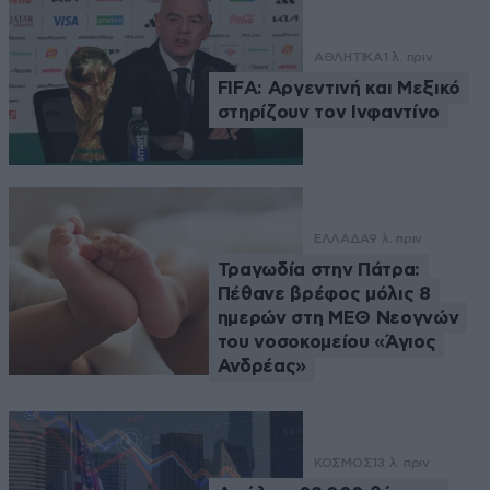
ΑΘΛΗΤΙΚΑ
1 λ. πριν
FIFA: Αργεντινή και Μεξικό
στηρίζουν τον Ινφαντίνο
ΕΛΛΑΔΑ
9 λ. πριν
Τραγωδία στην Πάτρα:
Πέθανε βρέφος μόλις 8
ημερών στη ΜΕΘ Νεογνών
του νοσοκομείου «Άγιος
Ανδρέας»
ΚΟΣΜΟΣ
13 λ. πριν