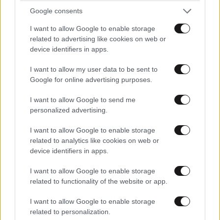
Google consents
I want to allow Google to enable storage
related to advertising like cookies on web or
device identifiers in apps.
I want to allow my user data to be sent to
Google for online advertising purposes.
Akylas για Eurovision 2026: «Aδικηθήκαμε, δεν
I want to allow Google to send me
αξίζαμε τη δέκατη θέση» – «Ήταν μια πολύ
personalized advertising.
ψυχοφθόρα διαδικασία»
I want to allow Google to enable storage
related to analytics like cookies on web or
device identifiers in apps.
I want to allow Google to enable storage
related to functionality of the website or app.
Ακολουθήστε το
NEWSBEAST
στο
Google News
και μάθετε πρώτοι όλες τις ειδήσεις
I want to allow Google to enable storage
related to personalization.