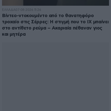
ΕΛΛΑΔΑ
07·08·2026 11:26
Βίντεο-ντοκουμέντο από το θανατηφόρο
τροχαίο στις Σέρρες: Η στιγμή που το ΙΧ μπαίνει
GNK
23·03·2026 14:22
στο αντίθετο ρεύμα – Ακαριαία πέθαναν γιος
Ειναι άξια συγχαρητηρίων για τις φιλανθρωπίες που
και μητέρα
κάνει. Μακάρι και άλλοι επιχειρηματίες να την
ακολουθήσουν.
Απαντήστε
0
0
Γιωργος2
23·03·2026 13:29
Ευλογημενη να εισαι
Απαντήστε
0
0