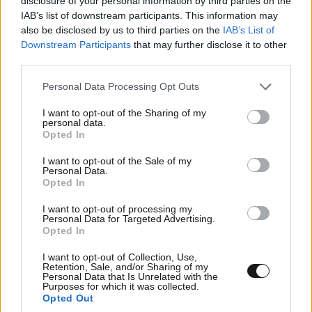
disclosure of your personal information by third parties on the
IAB’s list of downstream participants. This information may
also be disclosed by us to third parties on the
IAB’s List of
Downstream Participants
that may further disclose it to other
third parties.
Please note that this website/app uses one or more Google
Personal Data Processing Opt Outs
services and may gather and store information including but
not limited to your visit or usage behaviour. You may click to
I want to opt-out of the Sharing of my
personal data.
grant or deny consent to Google and its third-party tags to
Opted In
use your data for below specified purposes in below Google
consent section.
I want to opt-out of the Sale of my
Personal Data.
Opted In
Πέθανε συνεργάτης της Madonna και των U2 –
I want to opt-out of processing my
Η ανακοίνωση της οικογένειας
Personal Data for Targeted Advertising.
Opted In
I want to opt-out of Collection, Use,
Retention, Sale, and/or Sharing of my
Personal Data that Is Unrelated with the
Purposes for which it was collected.
Opted Out