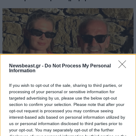
Newsbeast.gr -
Do Not Process My Personal
Information
If you wish to opt-out of the sale, sharing to third parties, or
processing of your personal or sensitive information for
targeted advertising by us, please use the below opt-out
Πέτρος Κωστόπουλος: «Είναι κάποιες μέρες
section to confirm your selection. Please note that after your
που δεν τις ξεχνάς ποτέ» – Η συγκινητική
opt-out request is processed you may continue seeing
εικόνα από τον γάμο της Αμαλίας
interest-based ads based on personal information utilized by
us or personal information disclosed to third parties prior to
your opt-out. You may separately opt-out of the further