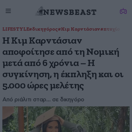
LIFESTYLE
#δικηγόρος
#Κιμ Καρντάσιαν
#πτυχίο
Η Κιμ Καρντάσιαν
αποφοίτησε από τη Νομική
μετά από 6 χρόνια – Η
συγκίνηση, η έκπληξη και οι
5.000 ώρες μελέτης
Από ριάλιτι σταρ… σε δικηγόρο