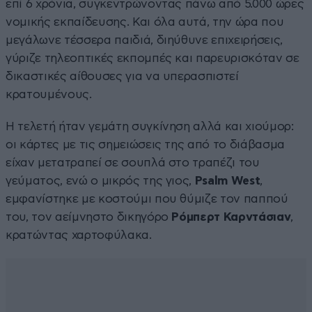
επί 6 χρόνια, συγκεντρώνοντας πάνω από 5.000 ώρες
νομικής εκπαίδευσης. Και όλα αυτά, την ώρα που
μεγάλωνε τέσσερα παιδιά, διηύθυνε επιχειρήσεις,
γύριζε τηλεοπτικές εκπομπές και παρευρισκόταν σε
δικαστικές αίθουσες για να υπερασπιστεί
κρατουμένους.
Η τελετή ήταν γεμάτη συγκίνηση αλλά και χιούμορ:
οι κάρτες με τις σημειώσεις της από το διάβασμα
είχαν μετατραπεί σε σουπλά στο τραπέζι του
γεύματος, ενώ ο μικρός της γιος,
Psalm West
,
εμφανίστηκε με κοστούμι που θύμιζε τον παππού
του, τον αείμνηστο δικηγόρο
Ρόμπερτ Καρντάσιαν
,
κρατώντας χαρτοφύλακα.