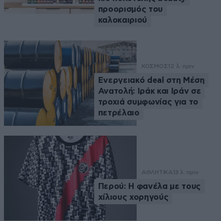
προορισμός του
καλοκαιριού
ΚΟΣΜΟΣ
12 λ. πριν
Ενεργειακό deal στη Μέση
Ανατολή: Ιράκ και Ιράν σε
τροχιά συμφωνίας για το
πετρέλαιο
ΑΘΛΗΤΙΚΑ
13 λ. πριν
Περού: Η φανέλα με τους
χίλιους χορηγούς