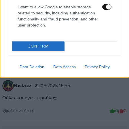
I want to allow Google to enable storage
related to security, including authentication
functionality and fraud prevention, and other
user protection.
Xαρακτήρες: 0/1000
Διαβάστε και ακολουθήστε τους κανόνες σχολιασμού
CONFIRM
ΠΡΟΣΘΗΚΗ
Data Deletion
Data Access
Privacy Policy
HeJazz
22·05·2025 15:55
Θέλω και εγω, τιμούλα;;;;
Απαντήστε
0
0