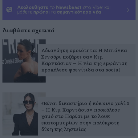
Ακολουθήστε
το
Newsbeast
στο Viber και
μάθετε
πρώτοι
τα
σημαντικότερα νέα
Διαβάστε σχετικά
Αδιανόητη ομοιότητα: Η Μπιάνκα
Σενσόρι ποζάρει σαν Κιμ
Καρντάσιαν – Η νέα της εμφάνιση
προκάλεσε φρενίτιδα στα social
«Είναι δικαστήριο ή κόκκινο χαλί;»
– Η Κιμ Καρντάσιαν προκάλεσε
χαμό στο Παρίσι με το λουκ
εκατομμυρίων στην πολύκροτη
δίκη της ληστείας