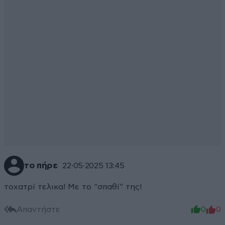
το πήρε
22·05·2025 13:45
τοχατρί τελικα! Με το "σπαθί" της!
Απαντήστε
0
0