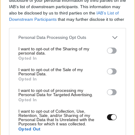
disclosure of your personal information by third parties on the
IAB’s list of downstream participants. This information may
Κρίση στο Μπρουνέι: Ο σουλτάνος αφαίρεσε
also be disclosed by us to third parties on the
IAB’s List of
όλους τους τίτλους της νύφης του χωρίς καμία
Downstream Participants
that may further disclose it to other
third parties.
εξήγηση
Please note that this website/app uses one or more Google
Personal Data Processing Opt Outs
services and may gather and store information including but
not limited to your visit or usage behaviour. You may click to
I want to opt-out of the Sharing of my
personal data.
grant or deny consent to Google and its third-party tags to
Opted In
use your data for below specified purposes in below Google
Ακολουθήστε το
NEWSBEAST
στο
Google News
consent section.
I want to opt-out of the Sale of my
και μάθετε πρώτοι όλες τις ειδήσεις
Personal Data.
Opted In
I want to opt-out of processing my
Personal Data for Targeted Advertising.
Opted In
I want to opt-out of Collection, Use,
Retention, Sale, and/or Sharing of my
Personal Data that Is Unrelated with the
Purposes for which it was collected.
Opted Out