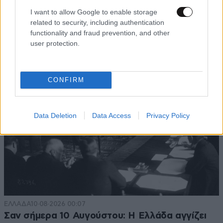
I want to allow Google to enable storage
related to security, including authentication
functionality and fraud prevention, and other
TRENDING
user protection.
CONFIRM
Data Deletion
Data Access
Privacy Policy
ΕΛΛΑΔΑ
10·08·2026 00:07
Σαν σήμερα 10 Αυγούστου: Η Ελλάδα αγγίζει