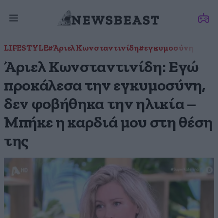
LIFESTYLE
#Άριελ Κωνσταντινίδη
#εγκυμοσύνη
Άριελ Κωνσταντινίδη: Εγώ
προκάλεσα την εγκυμοσύνη,
δεν φοβήθηκα την ηλικία –
Μπήκε η καρδιά μου στη θέση
της