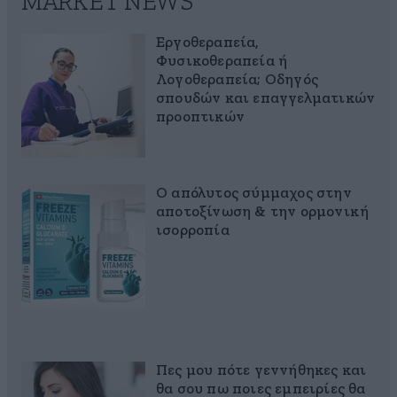
MARKET NEWS
Εργοθεραπεία,
Φυσικοθεραπεία ή
Λογοθεραπεία; Οδηγός
σπουδών και επαγγελματικών
προοπτικών
Ο απόλυτος σύμμαχος στην
αποτοξίνωση & την ορμονική
ισορροπία
Πες μου πότε γεννήθηκες και
θα σου πω ποιες εμπειρίες θα