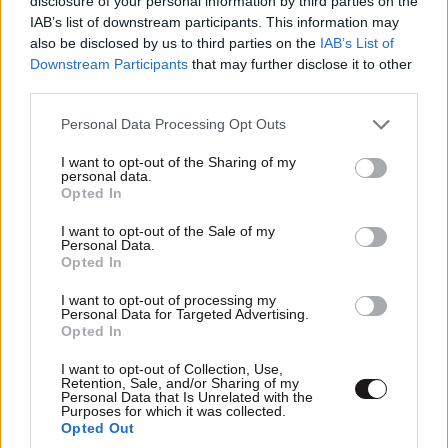
disclosure of your personal information by third parties on the
IAB’s list of downstream participants. This information may
Βαρεθήκαμε
01·05·2025 21:01
also be disclosed by us to third parties on the
IAB’s List of
Downstream Participants
that may further disclose it to other
Να ακούμε για εγκυμονούσες και να λένε πόσο ωραία
third parties.
είναι η εγκυμοσύνη τους! Έλεος με την κάθε
Please note that this website/app uses one or more Google
Personal Data Processing Opt Outs
πικραμένη που προσπαθεί να αυτόπραγματωθεί με
services and may gather and store information including but
κυοφορία!
not limited to your visit or usage behaviour. You may click to
I want to opt-out of the Sharing of my
personal data.
grant or deny consent to Google and its third-party tags to
Opted In
Απαντήστε
0
0
use your data for below specified purposes in below Google
consent section.
I want to opt-out of the Sale of my
Personal Data.
Opted In
I want to opt-out of processing my
Personal Data for Targeted Advertising.
Opted In
I want to opt-out of Collection, Use,
Retention, Sale, and/or Sharing of my
Personal Data that Is Unrelated with the
Purposes for which it was collected.
Opted Out