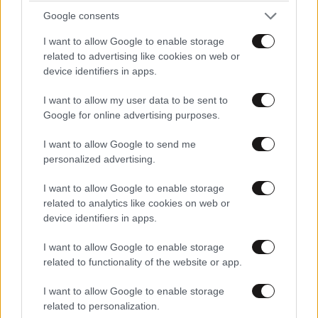
Google consents
I want to allow Google to enable storage
related to advertising like cookies on web or
device identifiers in apps.
έλεος με τις διαταραχές
01·05·2025 16:58
I want to allow my user data to be sent to
Google for online advertising purposes.
του κάθε πικραμένου... υπάρχουν και ψυχίατροι...
I want to allow Google to send me
personalized advertising.
Απαντήστε
0
0
I want to allow Google to enable storage
related to analytics like cookies on web or
device identifiers in apps.
Λιλυ
01·05·2025 15:26
I want to allow Google to enable storage
Έλεος πια με αυτή την εγκυμοσύνη!! Ποιός αλήθεια
related to functionality of the website or app.
νοιάζεται εάν είναι έγκυος και από ποιόν!
I want to allow Google to enable storage
Απαντήστε
2
0
related to personalization.