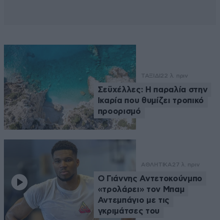
ΤΑΞΙΔΙ
22 λ. πριν
Σεϋχέλλες: Η παραλία στην
Ικαρία που θυμίζει τροπικό
προορισμό
ΑΘΛΗΤΙΚΑ
27 λ. πριν
Ο Γιάννης Αντετοκούνμπο
«τρολάρει» τον Μπαμ
Αντεμπάγιο με τις
γκριμάτσες του