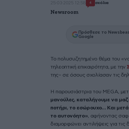
25·03·2025 12:58
σχόλια
4
Newsroom
Πρόσθεσε το Newsbeast
Google
Το πολυσυζητημένο θέμα του «νο
τηλεοπτική επικαιρότητα, με την
της– σε όσους σχολίασαν τις δη
Η παρουσιάστρια του MEGA, μετ
μανούλες, καταλήγουμε να μαζε
ποτήρι, το εσώρουχο… Και μετ
το αυτονόητο»
, αφήνοντας σαφε
διαμορφώνει αντιλήψεις για τις δ