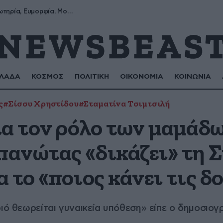
Σωτήρης, Σωτηρία, Ευμορφία, Μορφούλα
ΛΑΔΑ
ΚΟΣΜΟΣ
ΠΟΛΙΤΙΚΗ
ΟΙΚΟΝΟΜΙΑ
ΚΟΙΝΩΝΙΑ
ς
#Σίσσυ Χρηστίδου
#Σταματίνα Τσιμτσιλή
ια τον ρόλο των μαμάδω
ανώτας «δικάζει» τη 
 το «ποιος κάνει τις δ
ριό θεωρείται γυναικεία υπόθεση» είπε ο δημοσιο