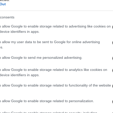
Out
consents
o allow Google to enable storage related to advertising like cookies on
evice identifiers in apps.
o allow my user data to be sent to Google for online advertising
s.
to allow Google to send me personalized advertising.
o allow Google to enable storage related to analytics like cookies on
evice identifiers in apps.
αία, κάθε μέρα μια νέα δήλωση. Έχουμε πάθει…
o allow Google to enable storage related to functionality of the website
ιογράφος, ενώ συνέχισε, απευθυνόμενος στη
o allow Google to enable storage related to personalization.
ό θεωρείται γυναικεία υπόθεση. Γιατί όταν
μαζέψετε το κάθε τι, μετά πάνε στις κοπέλες
o allow Google to enable storage related to security, including