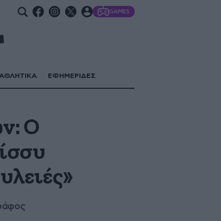
GAMES
ΑΘΛΗΤΙΚΑ
ΕΦΗΜΕΡΙΔΕΣ
ν: Ο
Σίσσυ
ουλειές»
γράφος