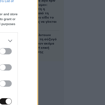
B’s List of
στην Ελλάδα λίγο πριν
μετακομίσουμε»:
Απαρηγόρητη η
οικογένεια από τη
er and store
Βρετανία που είδε το
to grant or
όνειρο ζωής να γίνεται
ed purposes
στάχτη
Ο Άλεκ Μπάλντουιν
ζήτησε από τη σύζυγό
του να κάνουν ακόμα
ένα παιδί – Η επική
αντίδρασή της