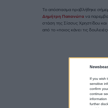
Το απόσπασμα προβλήθηκε σήμερα
Δημήτρη Παπανώτα
να παρεμβαί
στάση της Σίσσυς Χρηστίδου και
από το «ποιος κάνει τις δουλειές»
Newsbeast
If you wish 
sensitive in
confirm you
continue se
information 
further disc