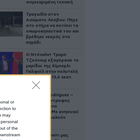
συγκεκριμένη τεχνική
Τραγωδία στον
Ασώματο Λέσβου: Πήγε
στο κτήμα να ποτίσει τα
οπωροκηπευτικά του και
βρέθηκε νεκρός στο
πηγάδι
Ο Ντόναλντ Τραμπ
Τζούνιορ εξαγόρασε το
μερίδιο της Κίμπερλι
Γκίλφοϊλ στην πολυτελή
έπαυλη των 13,6 εκατ.
δολαρίων
Georgina Rodriguez –
Ξεσπά η σύντροφος
sonal or
του Κριστιάνο
ection to
Ρονάλντο: «Με ανησυχεί
ou may
που με αποκαλούν
 personal
χοντρή»
out of the
 downstream
«Κάηκε το σπίτι μας