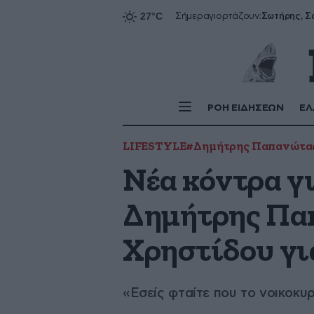
Σήμερα
γιορτάζουν:
ΡΟΗ ΕΙΔΗΣΕΩΝ
ΕΛ
LIFESTYLE
#Δημήτρης Παπανώτα
Νέα κόντρα γ
Δημήτρης Παπ
Χρηστίδου για
«Εσείς φταίτε που το νοικοκυ