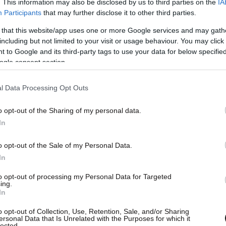
. This information may also be disclosed by us to third parties on the
IA
Participants
that may further disclose it to other third parties.
 that this website/app uses one or more Google services and may gath
including but not limited to your visit or usage behaviour. You may click 
 to Google and its third-party tags to use your data for below specifi
ogle consent section.
l Data Processing Opt Outs
o opt-out of the Sharing of my personal data.
In
o opt-out of the Sale of my Personal Data.
In
to opt-out of processing my Personal Data for Targeted
ing.
In
o opt-out of Collection, Use, Retention, Sale, and/or Sharing
ersonal Data that Is Unrelated with the Purposes for which it
lected.