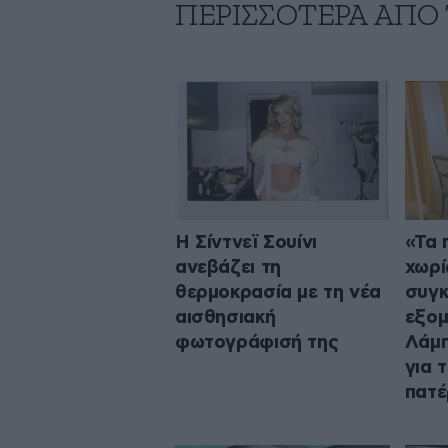
ΠΕΡΙΣΣΟΤΕΡΑ ΑΠΟ 
Η Σίντνεϊ Σουίνι
«Τα 
ανεβάζει τη
χωρί
θερμοκρασία με τη νέα
συγκ
αισθησιακή
εξομ
φωτογράφισή της
Λάμ
για 
πατέ