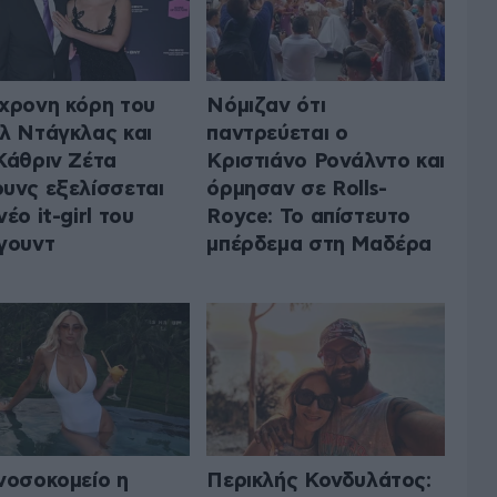
χρονη κόρη τoυ
Νόμιζαν ότι
λ Ντάγκλας και
παντρεύεται ο
Κάθριν Ζέτα
Κριστιάνο Ρονάλντο και
υνς εξελίσσεται
όρμησαν σε Rolls-
έο it-girl του
Royce: Το απίστευτο
γουντ
μπέρδεμα στη Μαδέρα
νοσοκομείο η
Περικλής Κονδυλάτος: