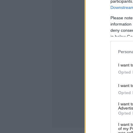
participants
Downstream 
Please note
information 
deny consent
in below Go
Persona
I want t
Opted 
I want t
Opted 
I want 
Advertis
Opted 
I want t
of my P
was col