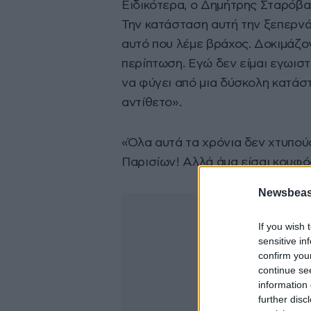
Ειδικότερα, ο Δημήτρης Σταρόβα
Την κατάσταση αυτή την ξεπερνάω
αυτό που λέμε βράχος. Δοκιμάζον
περίπτωση. Εγώ δεν είμαι εγωιστ
να φύγει από μια δύσκολη κατάσ
αντίθετο».
«Όλα αυτά τα χρόνια δεν χτυπού
Παρισίων! Αλλά άμα είσαι κουφό
Newsbeast
If you wish 
sensitive in
confirm you
continue se
information 
further disc