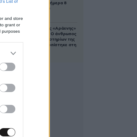
B’s List of
γιορτάζει σήμερα 8
Αυγούστου
er and store
to grant or
Στα ίχνη της «Αράχνης»
ed purposes
του Άσαντ: Ο άνθρωπος
των βασανιστηρίων της
Συρίας εντοπίστηκε στη
Ρωσία