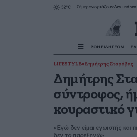
Δεν υπάρχο
Σήμερα
γιορτάζουν:
ΡΟΗ ΕΙΔΗΣΕΩΝ
ΕΛ
LIFESTYLE
#Δημήτρης Σταρόβας
Δημήτρης Στα
σύντροφος, ήμ
κουραστικό γ
«Εγώ δεν είμαι εγωιστής και π
δεν το παρεξηγώ»