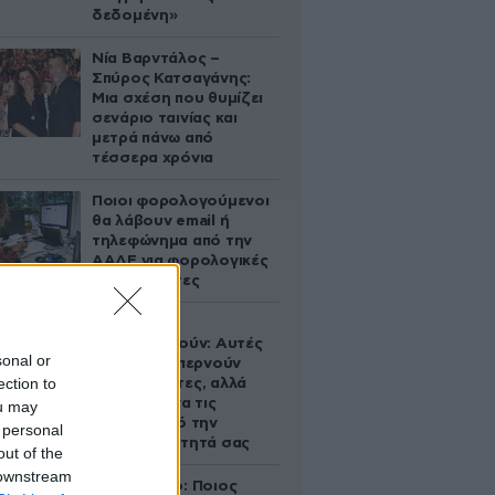
δεδομένη»
Νία Βαρντάλος –
Σπύρος Κατσαγάνης:
Μια σχέση που θυμίζει
σενάριο ταινίας και
μετρά πάνω από
τέσσερα χρόνια
Ποιοι φορολογούμενοι
θα λάβουν email ή
τηλεφώνημα από την
ΑΑΔΕ για φορολογικές
εκκρεμότητες
Ογκολόγοι
προειδοποιούν: Αυτές
sonal or
οι τροφές, περνούν
ection to
απαρατήρητες, αλλά
καλό είναι να τις
ou may
βγάλετε από την
 personal
καθημερινότητά σας
out of the
 downstream
Εορτολόγιο: Ποιος