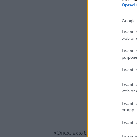
Opted 
Google 
I want t
web or d
I want t
purpose
I want 
I want t
web or d
I want t
or app.
I want t
«Όπως έχω ξαναπεί, δεν ήμουν 
I want t