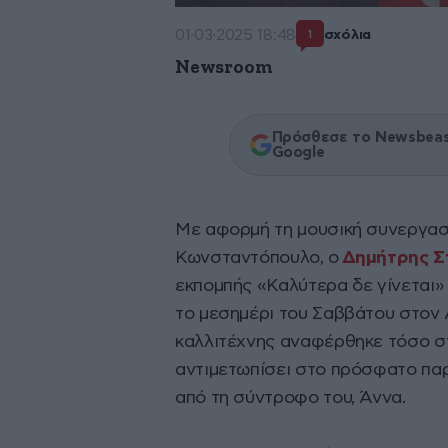
01·03·2025 18:48
σχόλια
1
Newsroom
Πρόσθεσε το Newsbeast
Google
Με αφορμή τη μουσική συνεργασί
Κωνσταντόπουλο, ο
Δημήτρης 
εκπομπής «Καλύτερα δε γίνεται
το μεσημέρι του Σαββάτου στον 
καλλιτέχνης αναφέρθηκε τόσο σ
αντιμετωπίσει στο πρόσφατο παρ
από τη σύντροφο του, Άννα.