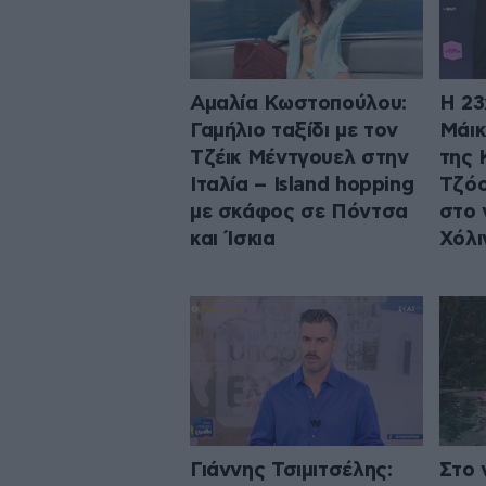
Αμαλία Κωστοπούλου:
Η 23
Γαμήλιο ταξίδι με τον
Μάικ
Τζέικ Μέντγουελ στην
της 
Ιταλία – Island hopping
Τζόο
με σκάφος σε Πόντσα
στο ν
και Ίσκια
Χόλι
Γιάννης Τσιμιτσέλης:
Στο 