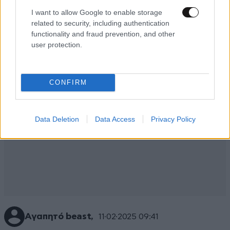
I want to allow Google to enable storage
Απαντήστε
0
0
related to security, including authentication
functionality and fraud prevention, and other
user protection.
CONFIRM
Data Deletion
Data Access
Privacy Policy
Αγαπητό beast,
11·02·2025 09:41