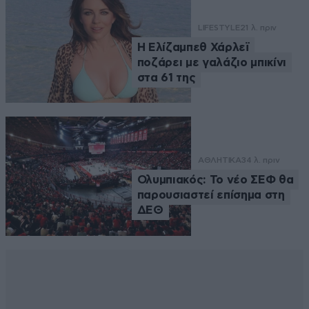
LIFESTYLE
21 λ. πριν
Η Ελίζαμπεθ Χάρλεϊ
ποζάρει με γαλάζιο μπικίνι
στα 61 της
ΑΘΛΗΤΙΚΑ
34 λ. πριν
Ολυμπιακός: Το νέο ΣΕΦ θα
παρουσιαστεί επίσημα στη
ΔΕΘ