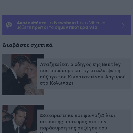
Ακολουθήστε
το
Newsbeast
στο Viber και
μάθετε
πρώτοι
τα
σημαντικότερα νέα
Διαβάστε σχετικά
Αναζητείται ο οδηγός της Bentley
που παρέσυρε και εγκατέλειψε τη
σύζυγο του Κωνσταντίνου Αργυρού
στο Κολωνάκι
«Σοκαρίστηκε και φώναζε» λέει
αυτόπτης μάρτυρας για την
παράσυρση της συζύγου του