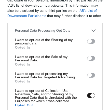
disclosure of your personal information by third parties on the
IAB’s list of downstream participants. This information may
also be disclosed by us to third parties on the
IAB’s List of
Downstream Participants
that may further disclose it to other
third parties.
Please note that this website/app uses one or more Google
Personal Data Processing Opt Outs
services and may gather and store information including but
not limited to your visit or usage behaviour. You may click to
I want to opt-out of the Sharing of my
personal data.
ΣΧΌΛΙΑ ΑΝΑΓΝΩΣΤΏΝ
2
grant or deny consent to Google and its third-party tags to
Opted In
use your data for below specified purposes in below Google
consent section.
I want to opt-out of the Sale of my
Personal Data.
Opted In
I want to opt-out of processing my
Personal Data for Targeted Advertising.
Opted In
ΠΡΟΣΘΕΣΤΕ ΤΟ ΣΧΟΛΙΟ ΣΑΣ
I want to opt-out of Collection, Use,
Retention, Sale, and/or Sharing of my
Personal Data that Is Unrelated with the
Purposes for which it was collected.
Opted Out