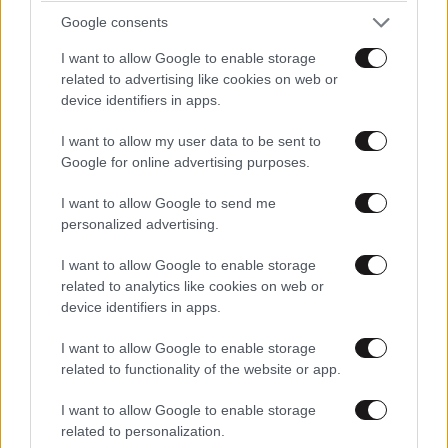
Google consents
I want to allow Google to enable storage
related to advertising like cookies on web or
device identifiers in apps.
Xαρακτήρες: 0/1000
I want to allow my user data to be sent to
Google for online advertising purposes.
Διαβάστε και ακολουθήστε τους κανόνες σχολιασμού
I want to allow Google to send me
ΠΡΟΣΘΗΚΗ
personalized advertising.
I want to allow Google to enable storage
related to analytics like cookies on web or
device identifiers in apps.
Σηριαλ 2
11·02·2025 10:04
I want to allow Google to enable storage
«Αν δεν φρέναρε, θα τη σκότωνε τη γυναίκα» – Νέα
related to functionality of the website or app.
μαρτυρία για την Αλεξάνδρα Νίκα που παρασύρθηκε
από μια Bentley στο Κολωνάκι ΑΡΧΗΣΕ ΚΑΙΝΟΥΡΓΙΟ =
I want to allow Google to enable storage
related to personalization.
ΣΗΡΙΑΛ= στον .newsbeast.g