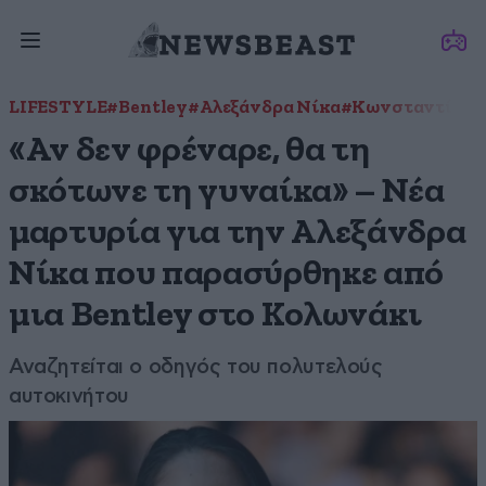
LIFESTYLE
#Bentley
#Αλεξάνδρα Νίκα
#Κωνσταντίνος
«Αν δεν φρέναρε, θα τη
σκότωνε τη γυναίκα» – Νέα
μαρτυρία για την Αλεξάνδρα
Νίκα που παρασύρθηκε από
μια Bentley στο Κολωνάκι
Αναζητείται ο οδηγός του πολυτελούς
αυτοκινήτου