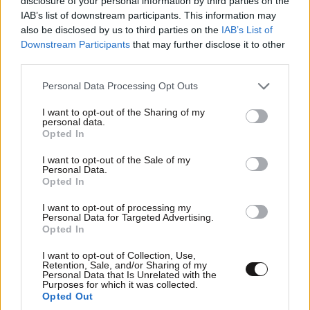
disclosure of your personal information by third parties on the
IAB’s list of downstream participants. This information may
also be disclosed by us to third parties on the
IAB’s List of
Downstream Participants
that may further disclose it to other
third parties.
Please note that this website/app uses one or more Google
Personal Data Processing Opt Outs
services and may gather and store information including but
not limited to your visit or usage behaviour. You may click to
I want to opt-out of the Sharing of my
personal data.
grant or deny consent to Google and its third-party tags to
Opted In
Σανός
ΠΕΡΙΣΣΟΤΕΡΑ ΣΧΟΛΙΑ
26·01·2025 15:00
use your data for below specified purposes in below Google
consent section.
I want to opt-out of the Sale of my
Γεια σου Κώστα, εγώ ήμουν με το νούμερο 24. Με
Personal Data.
Opted In
θυμάσαι;
TRENDING
I want to opt-out of processing my
Απαντήστε
1
0
Personal Data for Targeted Advertising.
Opted In
I want to opt-out of Collection, Use,
Retention, Sale, and/or Sharing of my
Personal Data that Is Unrelated with the
Σιγα..
26·01·2025 13:56
Purposes for which it was collected.
Opted Out
..ρε ομορφε... ενας ηταν ο ομορφος ο Νικος ο