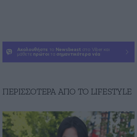
Ακολουθήστε
το
Newsbeast
στο Viber και
μάθετε
πρώτοι
τα
σημαντικότερα νέα
ΠΕΡΙΣΣΟΤΕΡΑ ΑΠΟ ΤΟ LIFESTYLE