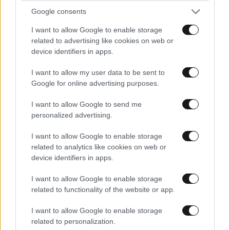
Google consents
Παπαδακης...αστερι!
I want to allow Google to enable storage
Απαντήστε
1
0
related to advertising like cookies on web or
device identifiers in apps.
I want to allow my user data to be sent to
Ξεφτίλα
26·01·2025 13:42
Google for online advertising purposes.
LIFESTYLE
06·08·2026 12:46
Μαρία Κορινθίου: «Είμαι πιο ευτυχισμένη από
Ναι αγόρι μου είσαι ο πιο όμορφος άντρας για τους
I want to allow Google to send me
personalized advertising.
ποτέ – Ναι, έχω πατήσει φρένο»
φίλους σου τα αγοράκια και για κάτι ματσωμένους
μεσήλικες….
I want to allow Google to enable storage
related to analytics like cookies on web or
Απαντήστε
1
1
device identifiers in apps.
I want to allow Google to enable storage
related to functionality of the website or app.
Φιλελευθερος
26·01·2025 13:07
I want to allow Google to enable storage
Αυτό το έλεγε και ένας γνωστος μου και του κανου
related to personalization.