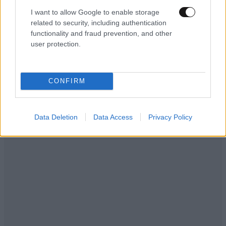
ηλεκτροσόκ χαχαχαχα
I want to allow Google to enable storage
related to security, including authentication
Απαντήστε
1
0
functionality and fraud prevention, and other
user protection.
CONFIRM
Data Deletion
Data Access
Privacy Policy