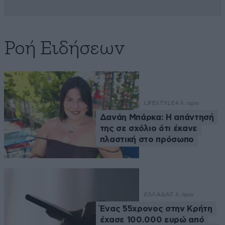
Ροή Ειδήσεων
LIFESTYLE
4 λ. πριν
Δανάη Μπάρκα: Η απάντησή
της σε σχόλιο ότι έκανε
πλαστική στο πρόσωπο
ΕΛΛΑΔΑ
7 λ. πριν
Ένας 55χρονος στην Κρήτη
έχασε 100.000 ευρώ από