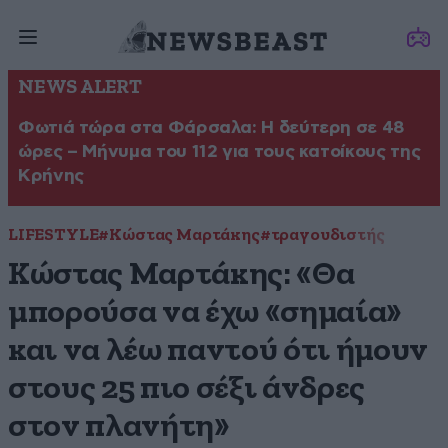
NEWS ALERT
Φωτιά τώρα στα Φάρσαλα: Η δεύτερη σε 48
ώρες – Μήνυμα του 112 για τους κατοίκους της
Κρήνης
LIFESTYLE
#Κώστας Μαρτάκης
#τραγουδιστής
Κώστας Μαρτάκης: «Θα
μπορούσα να έχω «σημαία»
και να λέω παντού ότι ήμουν
στους 25 πιο σέξι άνδρες
στον πλανήτη»