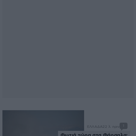
1
ΕΛΛΑΔΑ
22 λ. πριν
Φωτιά τώρα στα Φάρσαλα: