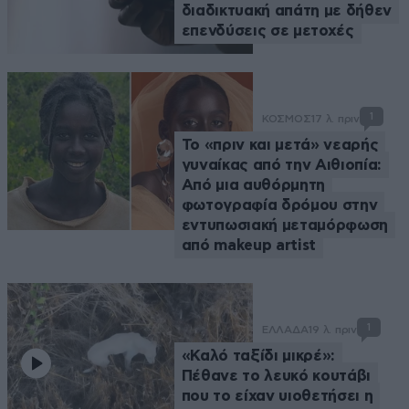
διαδικτυακή απάτη με δήθεν
επενδύσεις σε μετοχές
1
ΚΟΣΜΟΣ
17 λ. πριν
Το «πριν και μετά» νεαρής
γυναίκας από την Αιθιοπία:
Από μια αυθόρμητη
φωτογραφία δρόμου στην
εντυπωσιακή μεταμόρφωση
από makeup artist
1
ΕΛΛΑΔΑ
19 λ. πριν
«Καλό ταξίδι μικρέ»:
Πέθανε το λευκό κουτάβι
που το είχαν υιοθετήσει η