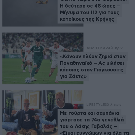
Η δεύτερη σε 48 ώρες –
Μήνυμα του 112 για τους
κατοίκους της Κρήνης
ΑΘΛΗΤΙΚΑ
24 λ. πριν
«Κάνουν πλέον ζημιά στον
Παναθηναϊκό – Ας μιλήσει
κάποιος στον Γιάγκουσιτς
για Ζάετς»
LIFESTYLE
30 λ. πριν
Με τούρτα και σαμπάνια
γιόρτασε τα 74α γενέθλιά
του ο Λάκης Γαβαλάς –
«Είμαι ευγνώμων για όλα τα