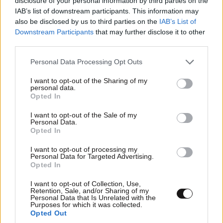
disclosure of your personal information by third parties on the
IAB’s list of downstream participants. This information may
also be disclosed by us to third parties on the
IAB’s List of
Downstream Participants
that may further disclose it to other
third parties.
Please note that this website/app uses one or more Google
Personal Data Processing Opt Outs
services and may gather and store information including but
not limited to your visit or usage behaviour. You may click to
I want to opt-out of the Sharing of my
Xαρακτήρες: 0/1000
personal data.
grant or deny consent to Google and its third-party tags to
Opted In
use your data for below specified purposes in below Google
Διαβάστε και ακολουθήστε τους κανόνες σχολιασμού
consent section.
I want to opt-out of the Sale of my
Personal Data.
ΠΡΟΣΘΗΚΗ
Opted In
I want to opt-out of processing my
Personal Data for Targeted Advertising.
Opted In
Григо́рий Ефи́мович Распу́тин
06·11·2024 09:12
I want to opt-out of Collection, Use,
Retention, Sale, and/or Sharing of my
Personal Data that Is Unrelated with the
Όταν πιάνει μια χώρα Πάτο και αλωνίζουν οι
Purposes for which it was collected.
ΓυμνοΣάλιαγκες 🎃🎃🎃
Opted Out