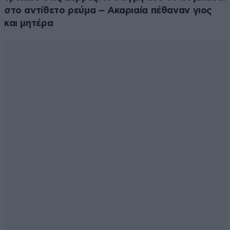
στο αντίθετο ρεύμα – Ακαριαία πέθαναν γιος
Απαντήστε
0
0
και μητέρα
Βασίλης. Γεωργακο
01·11·2024 20:03
Υπάρχουν άνθρωποι που κοιμούνται νηστικοί, και
εσείς [...] Και μάλιστα εκ του ασφαλούς.
Απαντήστε
1
0