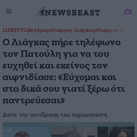
LIFESTYLE
#γάμος
#Γιώργος Λιάγκας
#Γιώργος Πατού
O Λιάγκας πήρε τηλέφωνο
τον Πατούλη για να του
ευχηθεί και εκείνος τον
αιφνιδίασε: «Εύχομαι και
στα δικά σου γιατί ξέρω ότι
παντρεύεσαι»
Δείτε την αντίδραση του παρουσιαστή