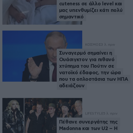
cuteness σε άλλο level και
μας υπενθυμίζει κάτι πολύ
σημαντικό
ΚΟΣΜΟΣ
3 λ. πριν
Συναγερμό σημαίνει η
Ουάσιγκτον για πιθανό
χτύπημα του Πούτιν σε
νατοϊκό έδαφος, την ώρα
που τα οπλοστάσια των ΗΠΑ
αδειάζουν
LIFESTYLE
5 λ. πριν
Πέθανε συνεργάτης της
Madonna και των U2 – Η