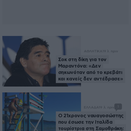
ΑΘΛΗΤΙΚΑ
19 λ. πριν
Σοκ στη δίκη για τον
Μαραντόνα: «Δεν
σηκωνόταν από το κρεβάτι
και κανείς δεν αντέδρασε»
1
ΕΛΛΑΔΑ
19 λ. πριν
Ο 21χρονος ναυαγοσώστης
που έσωσε την Ιταλίδα
τουρίστρια στη Σαμοθράκη: