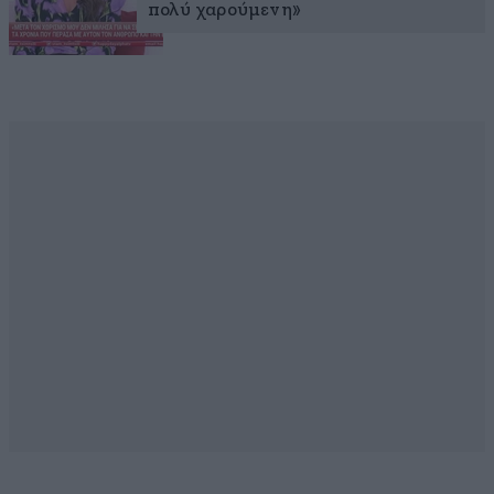
πολύ χαρούμενη»