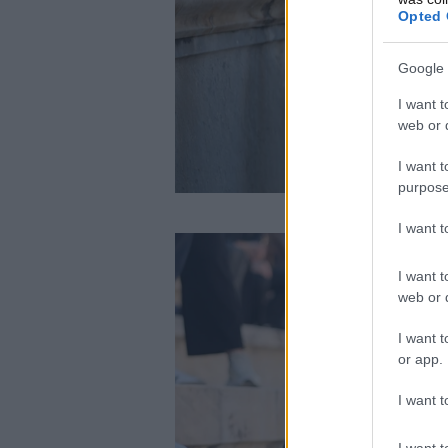
Opted 
Google 
I want t
web or d
I want t
purpose
I want 
I want t
web or d
I want t
or app.
I want t
I want t