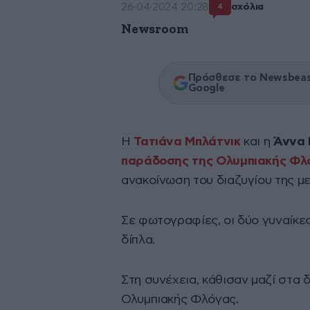
26·04·2024 20:28
σχόλια
4
Newsroom
Πρόσθεσε το Newsbeast
Google
Η
Τατιάνα Μπλάτνικ
και η
Άννα 
παράδοσης της Ολυμπιακής Φ
ανακοίνωση του διαζυγίου της μ
Σε φωτογραφίες, οι δύο γυναίκε
δίπλα.
Στη συνέχεια, κάθισαν μαζί στα 
Ολυμπιακής Φλόγας.