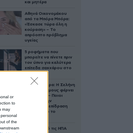
και μητέρα
Αθηνά Οικονομάκου
από τα Μπόρα Μπόρα:
«Έσκασε τώρα όλη η
κούραση» – Το
απρόοπτο πρόβλημα
υγείας
5 ροφήματα που
μπορείτε να πίνετε πριν
τον ύπνο για καλύτερα
επίπεδα σακχάρου στο
αίμα
Ζώδια σήμερα: Η Σελήνη
στους Διδύμους φέρνει
ανατροπές – Ποιοι
sonal or
δέχονται την
ection to
ευεργετική επίδραση
ou may
του Δία από το
 personal
απόγευμα;
out of the
 downstream
Ζευγάρι από τις ΗΠΑ