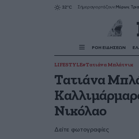
Σήμερα
γιορτάζουν:
ΡΟΗ ΕΙΔΗΣΕΩΝ
ΕΛ
LIFESTYLE
#Τατιάνα Μπλάτνικ
Τατιάνα Μπλά
Καλλιμάρμαρο 
Νικόλαο
Δείτε φωτογραφίες