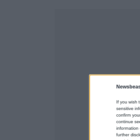
Newsbeast
If you wish 
sensitive in
confirm you
continue se
information 
further disc