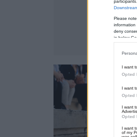
participants
Downstream 
Please note
information 
deny consent
in below Go
Persona
I want t
Opted 
I want t
Opted 
I want 
Advertis
Opted 
I want t
of my P
was col