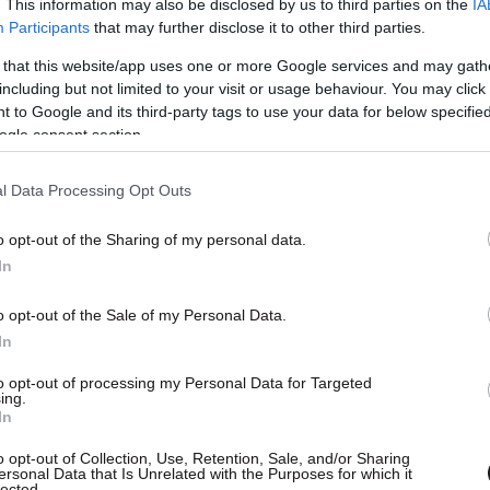
. This information may also be disclosed by us to third parties on the
IA
Participants
that may further disclose it to other third parties.
 that this website/app uses one or more Google services and may gath
including but not limited to your visit or usage behaviour. You may click 
 to Google and its third-party tags to use your data for below specifi
ogle consent section.
l Data Processing Opt Outs
o opt-out of the Sharing of my personal data.
In
o opt-out of the Sale of my Personal Data.
In
to opt-out of processing my Personal Data for Targeted
ing.
In
o opt-out of Collection, Use, Retention, Sale, and/or Sharing
ersonal Data that Is Unrelated with the Purposes for which it
lected.