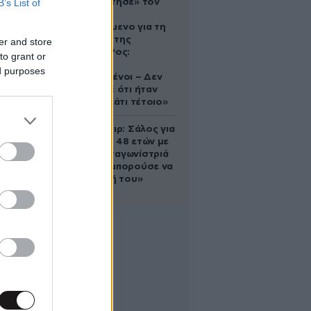
B’s List of
που «υιοθέτησε» τον
Αφγανό
κατηγορούμενο για τη
δολοφονία της
er and store
Ελίζαμπεθ Ρος:
to grant or
«Είμαστε
ed purposes
συντετριμμένοι – Δεν
έδειξε ποτέ ότι ήταν
ικανός για κάτι τέτοιο»
Ρίτσαρντ Γκιρ: Σάλος για
τη διαφορά 48 ετών με
τη συμπρωταγωνίστριά
του – «Θα μπορούσε να
είναι εγγονή του»