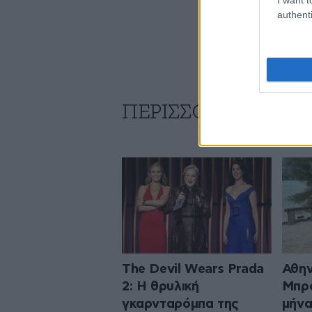
authenti
ΠΕΡΙΣΣΟΤΕΡΑ ΑΠΟ 
The Devil Wears Prada
Αθην
2: Η θρυλική
Μπρο
γκαρνταρόμπα της
μήνα