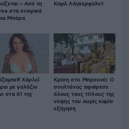
χίζεται – Από τη
Καρλ Λάγκερφελντ
ea στα ονειρικά
ρα Μπόρα
ίζαμπεθ Χάρλεϊ
Κρίση στο Μπρουνέι: Ο
ρει με γαλάζιο
σουλτάνος αφαίρεσε
ίνι στα 61 της
όλους τους τίτλους της
νύφης του χωρίς καμία
εξήγηση