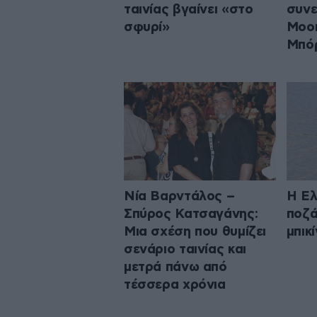
ταινίας βγαίνει «στο
συνε
σφυρί»
Moor
Μπό
Νία Βαρντάλος –
Η Ελ
Σπύρος Κατσαγάνης:
ποζά
Μια σχέση που θυμίζει
μπικ
σενάριο ταινίας και
μετρά πάνω από
τέσσερα χρόνια