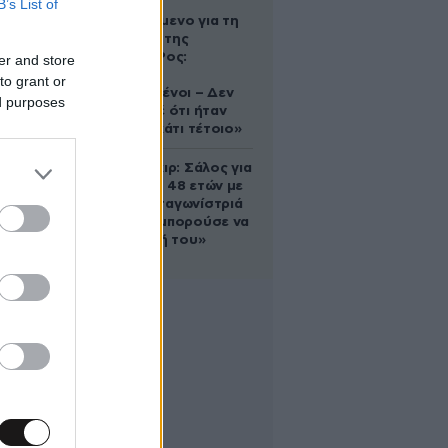
B’s List of
Αφγανό
κατηγορούμενο για τη
δολοφονία της
Ελίζαμπεθ Ρος:
er and store
«Είμαστε
to grant or
συντετριμμένοι – Δεν
ed purposes
έδειξε ποτέ ότι ήταν
ικανός για κάτι τέτοιο»
Ρίτσαρντ Γκιρ: Σάλος για
τη διαφορά 48 ετών με
τη συμπρωταγωνίστριά
του – «Θα μπορούσε να
είναι εγγονή του»