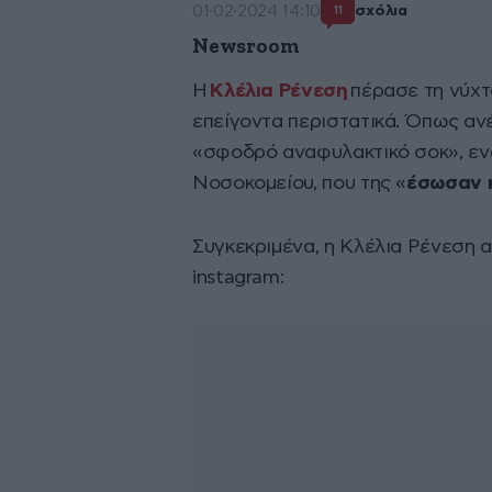
01·02·2024 14:10
σχόλια
11
Newsroom
Η
Κλέλια Ρένεση
πέρασε τη νύχτ
επείγοντα περιστατικά. Όπως αν
«σφοδρό αναφυλακτικό σοκ», ενώ
Νοσοκομείου, που της «
έσωσαν κ
Συγκεκριμένα, η Κλέλια Ρένεση
instagram: