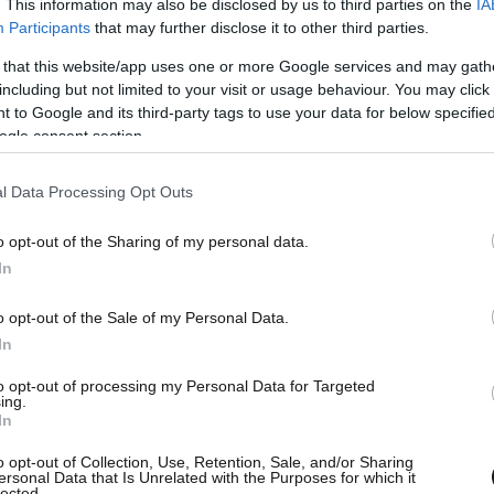
. This information may also be disclosed by us to third parties on the
IA
Participants
that may further disclose it to other third parties.
κό Νοσοκομείο
και στους γιατρούς
 that this website/app uses one or more Google services and may gath
ινής εφημερίας. Μου έσωσαν κυριολεκτικά τη
including but not limited to your visit or usage behaviour. You may click 
 σοκ
. Περάσαμε παρέα μια ρομαντική βραδιά με
 to Google and its third-party tags to use your data for below specifi
ogle consent section.
 τα καλά, άκρως εξυπηρετικοί, άμεσα διαθέσιμοι
l Data Processing Opt Outs
o opt-out of the Sharing of my personal data.
In
o opt-out of the Sale of my Personal Data.
In
to opt-out of processing my Personal Data for Targeted
ing.
In
o opt-out of Collection, Use, Retention, Sale, and/or Sharing
ersonal Data that Is Unrelated with the Purposes for which it
lected.