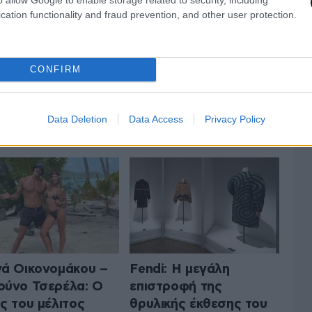
cation functionality and fraud prevention, and other user protection.
CONFIRM
ΤΟ LIFESTYLE
ΟΛΑ ΤΑ ΑΡΘΡΑ
Data Deletion
Data Access
Privacy Policy
ά Οικονομάκου –
Fendi: Η μεγάλη
ύνο Τσερέλα: Ο
επιστροφή της
ς του μέλιτος
θρυλικής έκθεσης του