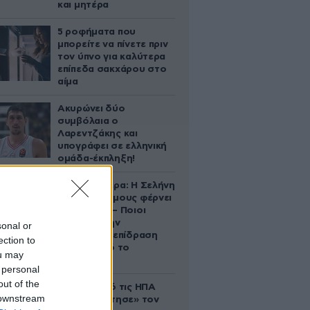
και μητέρα
5 ροφήματα που
μπορείτε να πίνετε πριν
τον ύπνο για καλύτερα
επίπεδα σακχάρου στο
αίμα
Ακυρώνει δύο
συμβόλαια ο
Λαρεντζάκης και
υπογράφει σε ελληνική
ομάδα-έκπληξη!
Ζώδια σήμερα: Η Σελήνη
στους Διδύμους φέρνει
ανατροπές – Ποιοι
δέχονται την
sonal or
ευεργετική επίδραση
ection to
του Δία από το
ou may
απόγευμα;
 personal
out of the
Ζευγάρι από τις ΗΠΑ
 downstream
που «υιοθέτησε» τον