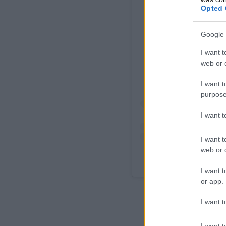
Opted 
View
Google 
I want t
web or d
I want t
purpose
I want 
I want t
web or d
A post share
I want t
or app.
I want t
I want t