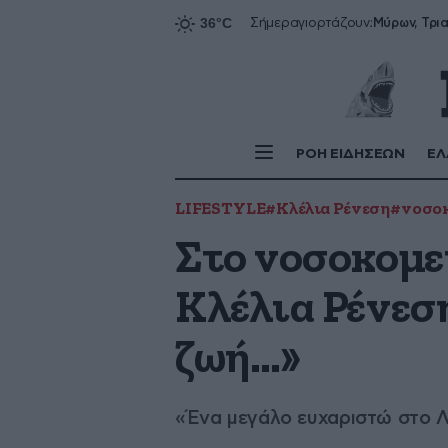
Σήμερα
γιορτάζουν:
ΡΟΗ ΕΙΔΗΣΕΩΝ
ΕΛ
LIFESTYLE
#Κλέλια Ρένεση
#νοσο
Στο νοσοκομε
Κλέλια Ρένεσ
ζωή…»
«Ένα μεγάλο ευχαριστώ στο Λ