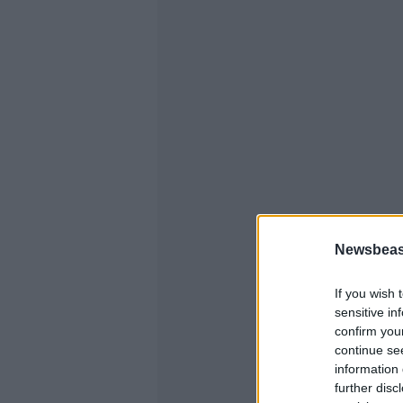
Newsbeast
If you wish 
sensitive in
confirm you
continue se
information 
further disc