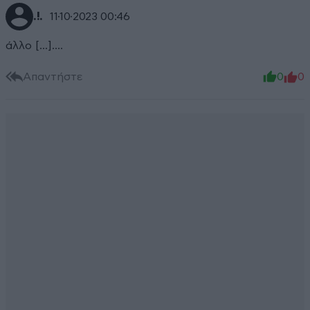
.!.
11·10·2023 00:46
άλλο [...]….
Απαντήστε
0
0