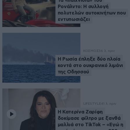
Τα «παιχνίδια» του
Ρονάλντο: Η συλλογή
πολυτελών αυτοκινήτων που
εντυπωσιάζει
ΚΟΣΜΟΣ
36 λ. πριν
Η Ρωσία έπληξε δύο πλοία
κοντά στο ουκρανικό λιμάνι
της Οδησσού
LIFESTYLE
41 λ. πριν
Η Κατερίνα Ζαρίφη
δοκίμασε φίλτρο με ξανθά
μαλλιά στο TikTok – «Εγώ η