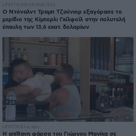
LIFESTYLE
05·08·2026 12:52
Ο Ντόναλντ Τραμπ Τζούνιορ εξαγόρασε το
μερίδιο της Κίμπερλι Γκίλφοϊλ στην πολυτελή
έπαυλη των 13,6 εκατ. δολαρίων
LIFESTYLE
2 ω. πριν
Η απίθανη φάρσα του Γιώργου Μανίκα σε