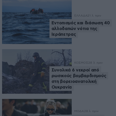
ΕΛΛΑΔΑ
21 λ. πριν
Εντοπισμός και διάσωση 40
αλλοδαπών νότια της
Ιεράπετρας
ΚΟΣΜΟΣ
28 λ. πριν
Συνολικά 6 νεκροί από
ρωσικούς βομβαρδισμούς
στη βορειοανατολική
Ουκρανία
ΜΟΔΑ
28 λ. πριν