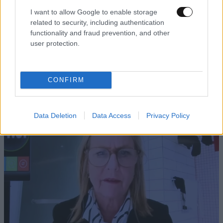
I want to allow Google to enable storage
related to security, including authentication
functionality and fraud prevention, and other
user protection.
ΕΛΛΑΔΑ
06·08·2026 00:09
Σαν σήμερα 6 Αυγούστου: Πεθαίνει η Ρίτα
Σακελλαρίου, η λαϊκή ντίβα που έκανε τη ζωή
της τραγούδι
CONFIRM
Data Deletion
Data Access
Privacy Policy