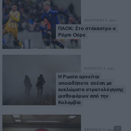
ΑΘΛΗΤΙΚΑ
3 λ. πριν
ΠΑΟΚ: Στο στόχαστρο ο
Ρόμπι Ούρε
ΚΟΣΜΟΣ
11 λ. πριν
Η Ρωσία αρνείται
οποιαδήποτε σχέση με
κυκλώματα στρατολόγησης
μισθοφόρων από την
Κολομβία
1
ΣΙΝΕΜΑ
20 λ. πριν