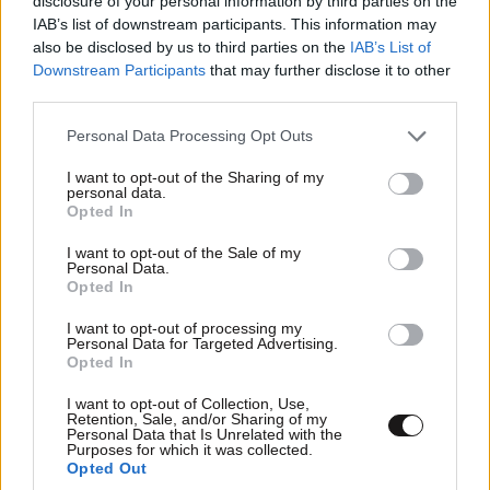
disclosure of your personal information by third parties on the
IAB’s list of downstream participants. This information may
also be disclosed by us to third parties on the
IAB’s List of
Downstream Participants
that may further disclose it to other
third parties.
Please note that this website/app uses one or more Google
Personal Data Processing Opt Outs
services and may gather and store information including but
not limited to your visit or usage behaviour. You may click to
I want to opt-out of the Sharing of my
personal data.
grant or deny consent to Google and its third-party tags to
Opted In
use your data for below specified purposes in below Google
consent section.
I want to opt-out of the Sale of my
Personal Data.
Opted In
I want to opt-out of processing my
Personal Data for Targeted Advertising.
Opted In
I want to opt-out of Collection, Use,
Retention, Sale, and/or Sharing of my
Personal Data that Is Unrelated with the
Purposes for which it was collected.
Opted Out