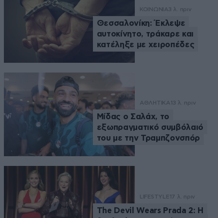
ΚΟΙΝΩΝΙΑ
3 λ. πριν
Θεσσαλονίκη: Έκλεψε
αυτοκίνητο, τράκαρε και
κατέληξε με χειροπέδες
ΑΘΛΗΤΙΚΑ
13 λ. πριν
Μίδας ο Σαλάχ, το
εξωπραγματικό συμβόλαιό
του με την Τραμπζονσπόρ
LIFESTYLE
17 λ. πριν
The Devil Wears Prada 2: Η