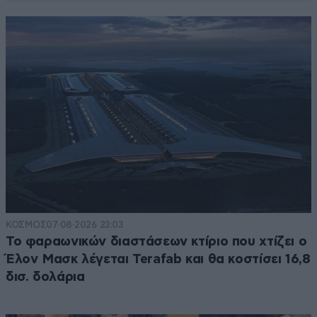
ΚΟΣΜΟΣ
07·08·2026 23:03
Το φαραωνικών διαστάσεων κτίριο που χτίζει ο
Έλον Μασκ λέγεται Terafab και θα κοστίσει 16,8
δισ. δολάρια