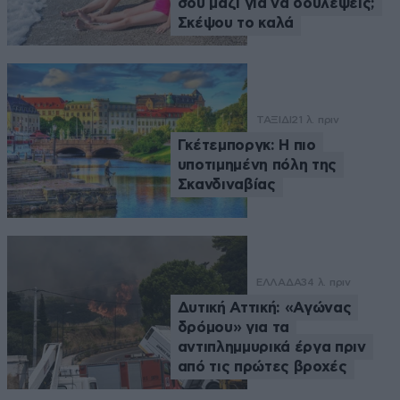
σου μαζί για να δουλέψεις;
Σκέψου το καλά
ΤΑΞΙΔΙ
21 λ. πριν
Γκέτεμποργκ: Η πιο
υποτιμημένη πόλη της
Σκανδιναβίας
ΕΛΛΑΔΑ
34 λ. πριν
Δυτική Αττική: «Αγώνας
δρόμου» για τα
αντιπλημμυρικά έργα πριν
από τις πρώτες βροχές