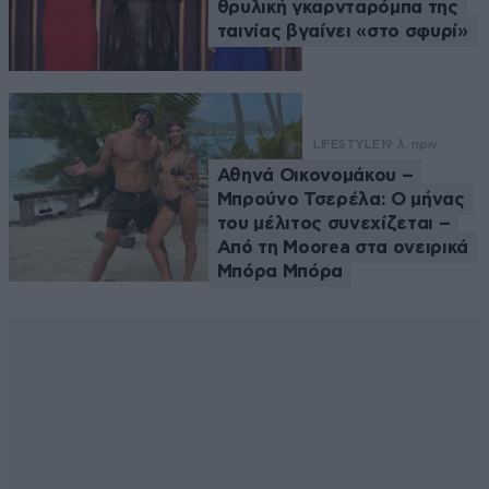
θρυλική γκαρνταρόμπα της
ταινίας βγαίνει «στο σφυρί»
LIFESTYLE
19 λ. πριν
Αθηνά Οικονομάκου –
Μπρούνο Τσερέλα: Ο μήνας
του μέλιτος συνεχίζεται –
Από τη Moorea στα ονειρικά
Μπόρα Μπόρα