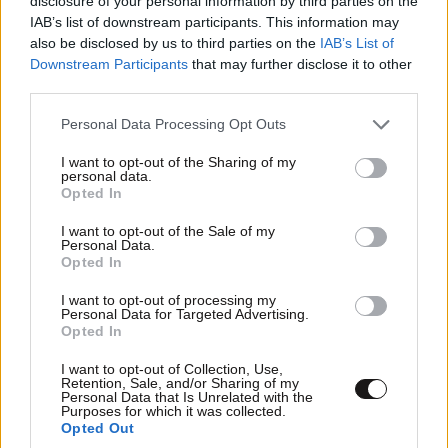
disclosure of your personal information by third parties on the
Xαρακτήρες: 0/1000
IAB’s list of downstream participants. This information may
also be disclosed by us to third parties on the
IAB’s List of
Διαβάστε και ακολουθήστε τους κανόνες σχολιασμού
Downstream Participants
that may further disclose it to other
third parties.
ΠΡΟΣΘΗΚΗ
Please note that this website/app uses one or more Google
Personal Data Processing Opt Outs
services and may gather and store information including but
not limited to your visit or usage behaviour. You may click to
I want to opt-out of the Sharing of my
personal data.
grant or deny consent to Google and its third-party tags to
Opted In
use your data for below specified purposes in below Google
TRENDING
consent section.
I want to opt-out of the Sale of my
Personal Data.
Opted In
I want to opt-out of processing my
Personal Data for Targeted Advertising.
Opted In
I want to opt-out of Collection, Use,
Retention, Sale, and/or Sharing of my
Personal Data that Is Unrelated with the
Purposes for which it was collected.
Opted Out