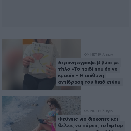
ON NET
19 λ. πριν
6χρονη έγραψε βιβλίο με
τίτλο «Το παιδί που έπινε
κρασί» – Η απίθανη
αντίδραση του διαδικτύου
ON NET
19 λ. πριν
Φεύγεις για διακοπές και
θέλεις να πάρεις το laptop