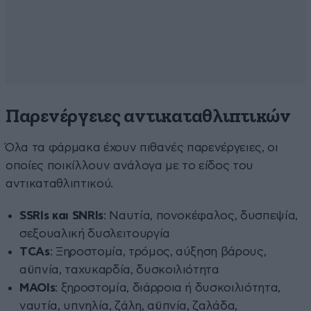
Παρενέργειες αντικαταθλιπτικών
Όλα τα φάρμακα έχουν πιθανές παρενέργειες, οι
οποίες ποικίλλουν ανάλογα με το είδος του
αντικαταθλιπτικού.
SSRIs και SNRIs
: Ναυτία, πονοκέφαλος, δυσπεψία,
σεξουαλική δυσλειτουργία
TCAs
: Ξηροστομία, τρόμος, αύξηση βάρους,
αϋπνία, ταχυκαρδία, δυσκοιλιότητα
MAOIs
: ξηροστομία, διάρροια ή δυσκοιλιότητα,
ναυτία, υπνηλία, ζάλη, αϋπνία, ζαλάδα,