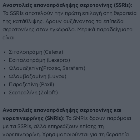
Αναστολείς επαναπρόσληψης σεροτονίνης (SSRIs)
:
Τα SSRIs αποτελούν την πρώτη επιλογή στη θεραπεία
της κατάθλιψης. Δρουν αυξάνοντας τα επίπεδα
σεροτονίνης στον εγκέφαλο. Μερικά παραδείγματα
είναι:
Σιταλοπράμη (Celexa)
Εσιταλοπράμη (Lexapro)
Φλουοξετίνη(Prozac, Sarafem)
Φλουβοξαμίνη (Luvox)
Παροξετίνη (Paxil)
Σερτραλίνη (Zoloft)
Αναστολείς επαναπρόσληψης σεροτονίνης και
νορεπινεφρίνης (SNRIs)
: Τα SNRIs δρουν παρόμοια
με τα SSRIs, αλλά επηρεάζουν επίσης τη
νορεπινεφρίνη. Χρησιμοποιούνται για τη θεραπεία