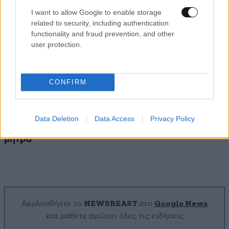
I want to allow Google to enable storage
related to security, including authentication
functionality and fraud prevention, and other
user protection.
CONFIRM
Ιατρικό θαύμα: Γιατροί στις ΗΠΑ έγραψαν
Data Deletion
Data Access
Privacy Policy
ιστορία – Χειρούργησαν έμβρυο μέσα στη
μήτρα
Ακολουθήστε το
NEWSBEAST
στο
Google News
και μάθετε πρώτοι όλες τις ειδήσεις