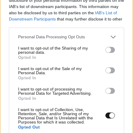
disclosure of your personal information by third parties on the
IAB’s list of downstream participants. This information may
also be disclosed by us to third parties on the
IAB’s List of
Downstream Participants
that may further disclose it to other
third parties.
Please note that this website/app uses one or more Google
Personal Data Processing Opt Outs
services and may gather and store information including but
not limited to your visit or usage behaviour. You may click to
I want to opt-out of the Sharing of my
personal data.
grant or deny consent to Google and its third-party tags to
Opted In
use your data for below specified purposes in below Google
consent section.
I want to opt-out of the Sale of my
Personal Data.
Opted In
I want to opt-out of processing my
Personal Data for Targeted Advertising.
Η οστεοπόρωση είναι πιο θεραπεύσιμη από ό,τι
Opted In
νομίζετε – Ειδικοί εξηγούν τη λάθος αντίληψη
I want to opt-out of Collection, Use,
και τι πρέπει να κάνετε
Retention, Sale, and/or Sharing of my
Personal Data that Is Unrelated with the
Purposes for which it was collected.
Opted Out