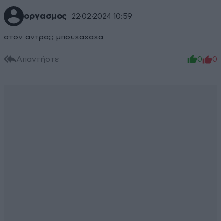
οργασμος
22·02·2024 10:59
στον αντρα;;; μπουχαχαχα
Απαντήστε
0
0