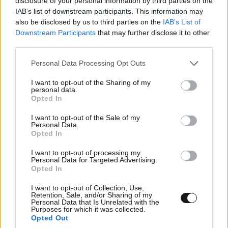
disclosure of your personal information by third parties on the
IAB’s list of downstream participants. This information may
also be disclosed by us to third parties on the
IAB’s List of
Downstream Participants
that may further disclose it to other
third parties.
Please note that this website/app uses one or more Google
Personal Data Processing Opt Outs
services and may gather and store information including but
not limited to your visit or usage behaviour. You may click to
I want to opt-out of the Sharing of my
personal data.
grant or deny consent to Google and its third-party tags to
Opted In
use your data for below specified purposes in below Google
consent section.
I want to opt-out of the Sale of my
Personal Data.
Opted In
Αν θέλετε ένα υγιές έντερο βάλτε αυτά τα
I want to opt-out of processing my
λαχανικά στη διατροφή σας
Personal Data for Targeted Advertising.
Opted In
I want to opt-out of Collection, Use,
Retention, Sale, and/or Sharing of my
Personal Data that Is Unrelated with the
Purposes for which it was collected.
Opted Out
Ακολουθήστε το
NEWSBEAST
στο
Google News