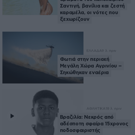
Σαντιγή, βανίλια και ζεστή
καραμέλα, οι νότες που
ξεχωρίζουν
ΕΛΛΑΔΑ
9 λ. πριν
Φωτιά στην περιοχή
Μεγάλη Χώρα Αγρινίου –
Σηκώθηκαν εναέρια
ΑΘΛΗΤΙΚΑ
18 λ. πριν
Βραζιλία: Νεκρός από
αδέσποτη σφαίρα 15χρονος
ποδοσφαιριστής