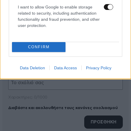
I want to allow Google to enable storage
related to security, including authentication
functionality and fraud prevention, and other
user protection.
ΠΡΟΣΘΕΣΤΕ ΤΟ ΣΧΟΛΙΟ ΣΑΣ
CONFIRM
Data Deletion
Data Access
Privacy Policy
Xαρακτήρες: 0/1000
Διαβάστε και ακολουθήστε τους κανόνες σχολιασμού
ΠΡΟΣΘΗΚΗ