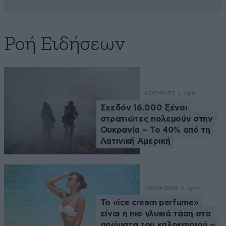
Ροή Ειδήσεων
ΚΟΣΜΟΣ
2 λ. πριν
Σχεδόν 16.000 ξένοι
στρατιώτες πολεμούν στην
Ουκρανία – Το 40% από τη
Λατινική Αμερική
ΟΜΟΡΦΙΑ
9 λ. πριν
Το «ice cream perfume»
είναι η πιο γλυκιά τάση στα
αρώματα του καλοκαιριού –