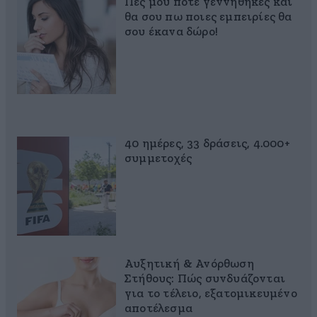
Πες μου πότε γεννήθηκες και
θα σου πω ποιες εμπειρίες θα
σου έκανα δώρο!
40 ημέρες, 33 δράσεις, 4.000+
συμμετοχές
Αυξητική & Ανόρθωση
Στήθους: Πώς συνδυάζονται
για το τέλειο, εξατομικευμένο
αποτέλεσμα