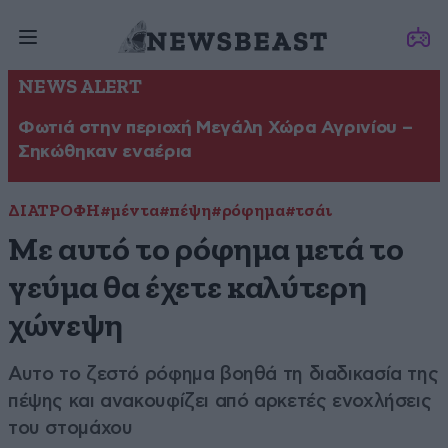
NEWS ALERT
Φωτιά στην περιοχή Μεγάλη Χώρα Αγρινίου –
Σηκώθηκαν εναέρια
ΔΙΑΤΡΟΦΗ
#μέντα
#πέψη
#ρόφημα
#τσάι
Με αυτό το ρόφημα μετά το
γεύμα θα έχετε καλύτερη
χώνεψη
Αυτο το ζεστό ρόφημα βοηθά τη διαδικασία της
πέψης και ανακουφίζει από αρκετές ενοχλήσεις
του στομάχου