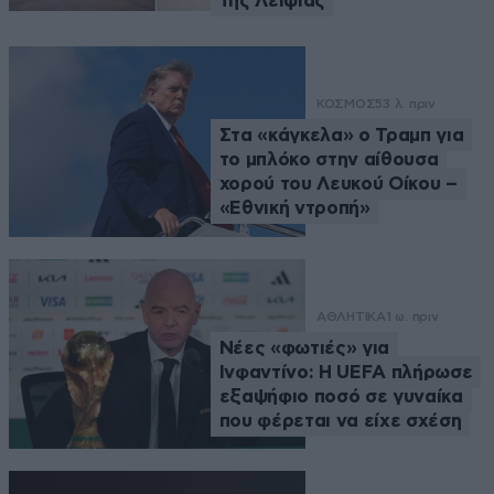
της Λειψίας
ΚΟΣΜΟΣ
53 λ. πριν
Στα «κάγκελα» ο Τραμπ για
το μπλόκο στην αίθουσα
χορού του Λευκού Οίκου –
«Εθνική ντροπή»
ΑΘΛΗΤΙΚΑ
1 ω. πριν
Νέες «φωτιές» για
Ινφαντίνο: Η UEFA πλήρωσε
εξαψήφιο ποσό σε γυναίκα
που φέρεται να είχε σχέση