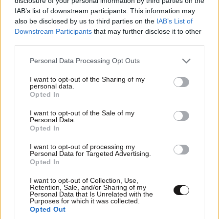
disclosure of your personal information by third parties on the
IAB’s list of downstream participants. This information may
Η γυμναστική του Spider-Man: Δεν χρειάζεστε
also be disclosed by us to third parties on the
IAB’s List of
υπερδυνάμεις… Μόνο 20 λεπτά και 3 ασκήσεις
Downstream Participants
that may further disclose it to other
που δυναμώνουν όλο το σώμα
third parties.
Please note that this website/app uses one or more Google
Personal Data Processing Opt Outs
services and may gather and store information including but
not limited to your visit or usage behaviour. You may click to
I want to opt-out of the Sharing of my
personal data.
grant or deny consent to Google and its third-party tags to
Opted In
use your data for below specified purposes in below Google
consent section.
I want to opt-out of the Sale of my
Personal Data.
Opted In
I want to opt-out of processing my
Personal Data for Targeted Advertising.
Opted In
I want to opt-out of Collection, Use,
Retention, Sale, and/or Sharing of my
Personal Data that Is Unrelated with the
5 ροφήματα που μπορείτε να πίνετε πριν τον
Purposes for which it was collected.
Opted Out
ύπνο για καλύτερα επίπεδα σακχάρου στο αίμα