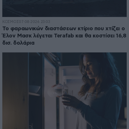
ΚΟΣΜΟΣ
07·08·2026 23:03
Το φαραωνικών διαστάσεων κτίριο που χτίζει ο
Έλον Μασκ λέγεται Terafab και θα κοστίσει 16,8
δισ. δολάρια