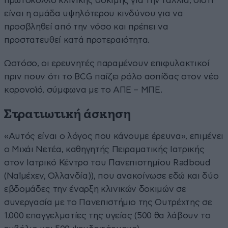
πρωτόκολλο κλινικής δοκιμής για την Γαλλία, διότι
είναι η ομάδα υψηλότερου κινδύνου για να
προσβληθεί από την νόσο και πρέπει να
προστατευθεί κατά προτεραιότητα.
Ωστόσο, οι ερευνητές παραμένουν επιφυλακτικοί
πριν πουν ότι το BCG παίζει ρόλο ασπίδας στον νέο
κορονοϊό, σύμφωνα με το ΑΠΕ – ΜΠΕ.
Στρατιωτική άσκηση
«Αυτός είναι ο λόγος που κάνουμε έρευνα», επιμένει
ο Μιχάι Νετέα, καθηγητής Πειραματικής Ιατρικής
στον Ιατρικό Κέντρο του Πανεπιστημίου Radboud
(Ναϊμέχεν, Ολλανδία)), που ανακοίνωσε εδώ και δύο
εβδομάδες την έναρξη κλινικών δοκιμών σε
συνεργασία με το Πανεπιστήμιο της Ουτρέχτης σε
1.000 επαγγελματίες της υγείας (500 θα λάβουν το