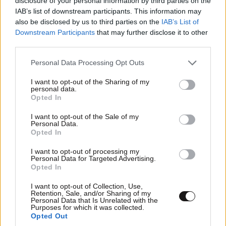
disclosure of your personal information by third parties on the
IAB’s list of downstream participants. This information may
also be disclosed by us to third parties on the
IAB’s List of
Downstream Participants
that may further disclose it to other
third parties.
Please note that this website/app uses one or more Google
Personal Data Processing Opt Outs
services and may gather and store information including but
not limited to your visit or usage behaviour. You may click to
I want to opt-out of the Sharing of my
personal data.
grant or deny consent to Google and its third-party tags to
Opted In
use your data for below specified purposes in below Google
TRENDING
consent section.
I want to opt-out of the Sale of my
Personal Data.
Opted In
I want to opt-out of processing my
Personal Data for Targeted Advertising.
Opted In
I want to opt-out of Collection, Use,
Retention, Sale, and/or Sharing of my
Personal Data that Is Unrelated with the
Purposes for which it was collected.
Opted Out