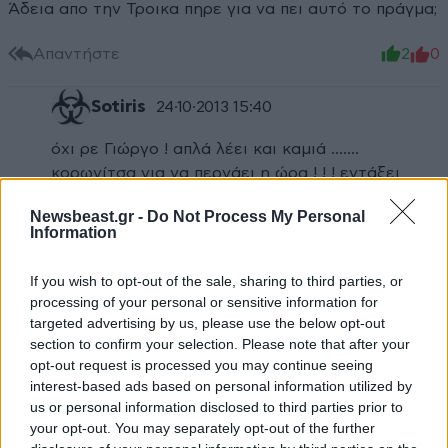
Άδεια απο την Τροικα πηρε για να πει αυτό το πράγμα;
Απαντήστε
2
0
Sotiris
24·10·2013 15:40
όχι ρε Γιώργο ! απλά λέει και καμιά .......
κορωνίτσα για να περνάει η ώρα ! ! ! εντάξει
τώρα εσύ ..... τα πίστεψες .........
Newsbeast.gr -
Do Not Process My Personal
Information
Απαντήστε
1
0
If you wish to opt-out of the sale, sharing to third parties, or
processing of your personal or sensitive information for
targeted advertising by us, please use the below opt-out
section to confirm your selection. Please note that after your
opt-out request is processed you may continue seeing
interest-based ads based on personal information utilized by
us or personal information disclosed to third parties prior to
your opt-out. You may separately opt-out of the further