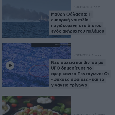
ΚΟΣΜΟΣ
8 λ. πριν
Μαύρη Θάλασσα: Η
εμπορική ναυτιλία
παγιδευμένη στα δίχτυα
ενός ακήρυχτου πολέμου
ΚΟΣΜΟΣ
17 λ. πριν
Νέα αρχεία και βίντεο με
UFO δημοσίευσε το
αμερικανικό Πεντάγωνο: Οι
«ψυχρές σφαίρες» και το
γιγάντιο τρίγωνο
ΣΥΝΤΑΓΕΣ
23 λ. πριν