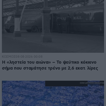
ΚΟΣΜΟΣ
08·08·2026 00:08
Η «ληστεία του αιώνα» – Το ψεύτικο κόκκινο
σήμα που σταμάτησε τρένο με 2,6 εκατ. λίρες