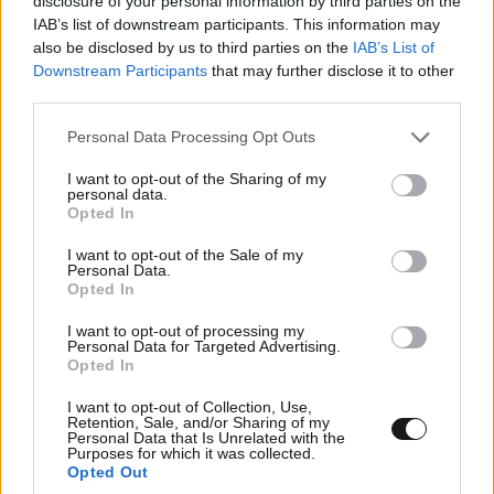
disclosure of your personal information by third parties on the
IAB’s list of downstream participants. This information may
also be disclosed by us to third parties on the
IAB’s List of
Downstream Participants
that may further disclose it to other
5 ροφήματα που μπορείτε να πίνετε πριν τον
third parties.
ύπνο για καλύτερα επίπεδα σακχάρου στο αίμα
Please note that this website/app uses one or more Google
Personal Data Processing Opt Outs
services and may gather and store information including but
not limited to your visit or usage behaviour. You may click to
I want to opt-out of the Sharing of my
personal data.
grant or deny consent to Google and its third-party tags to
Opted In
use your data for below specified purposes in below Google
consent section.
I want to opt-out of the Sale of my
Personal Data.
Opted In
I want to opt-out of processing my
Personal Data for Targeted Advertising.
Opted In
I want to opt-out of Collection, Use,
Retention, Sale, and/or Sharing of my
Personal Data that Is Unrelated with the
Purposes for which it was collected.
Opted Out
Νέο χάπι ρίχνει την «κακή» χοληστερίνη έως και