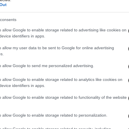
Out
ν της πρόσφατης έρευνας για την αύξηση των
ξαρτημένοι από το να μπορούμε να
consents
είς με αντιμυκητιαστικά».
o allow Google to enable storage related to advertising like cookies on
evice identifiers in apps.
 τα βακτήρια, αναπτύσσουν άμυνες και
o allow my user data to be sent to Google for online advertising
ρμακα.
s.
εδώ και χρόνια περιορισμό στη συνταγογράφηση
to allow Google to send me personalized advertising.
να αντιμετωπίσουν βακτήρια και μύκητες, η
o allow Google to enable storage related to analytics like cookies on
εία, κλινικές και αγροκτήματα συνεχίζεται.
evice identifiers in apps.
o allow Google to enable storage related to functionality of the website
συχνά αποκαλούνται «σουπερ-μικρόβια», αλλά δεν
οδεικνύονται πιο επικίνδυνοι για ανθρώπους με
γέννητα και ηλικιωμένοι, καπνιστές,
o allow Google to enable storage related to personalization.
υτοάνοσα, που παίρνουν στεροειδή.
o allow Google to enable storage related to security, including