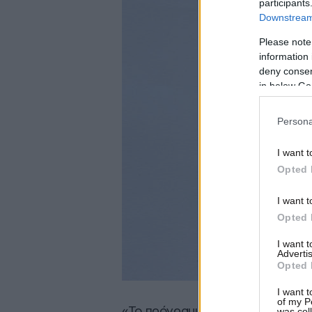
participants
Downstream 
Please note
information 
deny consent
in below Go
Persona
I want t
Opted 
I want t
Opted 
I want 
Advertis
Opted 
I want t
of my P
«Το πρόγραμμα είναι τεράστιο» λ
was col