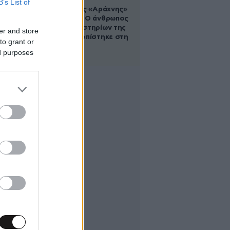
B’s List of
Στα ίχνη της «Αράχνης»
του Άσαντ: Ο άνθρωπος
των βασανιστηρίων της
er and store
Συρίας εντοπίστηκε στη
to grant or
Ρωσία
ed purposes