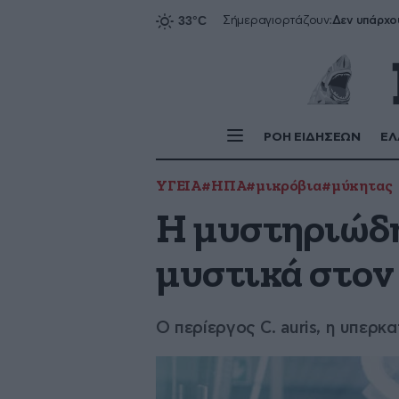
Δεν υπάρχο
Σήμερα
γιορτάζουν:
ΡΟΗ ΕΙΔΗΣΕΩΝ
ΕΛ
ΥΓΕΙΑ
#ΗΠΑ
#μικρόβια
#μύκητας
Η μυστηριώδη
μυστικά στον
Ο περίεργος C. auris, η υπερ