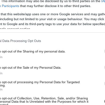
. This information may also be disclosed by us to third parties on the
IA
Participants
that may further disclose it to other third parties.
 that this website/app uses one or more Google services and may gath
including but not limited to your visit or usage behaviour. You may click 
 to Google and its third-party tags to use your data for below specifi
ogle consent section.
l Data Processing Opt Outs
o opt-out of the Sharing of my personal data.
In
o opt-out of the Sale of my Personal Data.
In
to opt-out of processing my Personal Data for Targeted
ing.
In
o opt-out of Collection, Use, Retention, Sale, and/or Sharing
ersonal Data that Is Unrelated with the Purposes for which it
έει ο καθηγητής μυκητιασικής επιδημιολογίας
lected.