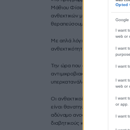
Opted 
Μάθιου Φίσερ, εκ των συντακτώ
ανθεκτικών μυκήτων. «Είμαστε ε
Google 
θεραπεύσουμε αυτούς τους ασθεν
I want t
web or d
Με απλά λόγια, οι μύκητες, όπως
I want t
ανθεκτικότητα στα σύγχρονα φά
purpose
Την ώρα που οι ειδικοί ζητούν 
I want 
αντιμικροβιακών
φαρμάκων
για 
I want t
υπερκατανάλωσή τους σε νοσοκομ
web or d
I want t
Οι ανθεκτικοί μικροοργανισμοί 
or app.
είναι θανατηφόροι για όλους. Απ
αδύναμο ανοσοποιητικό, όπως νεο
I want t
διαβητικούς και ανθρώπους με α
I want t