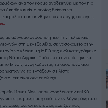
αρμάκων ανά τον κόσμο αναδεικνύει με τον πιο
α Candida auris, ο οποίος δείχνει να
 και μάλιστα σε συνθήκες «περίεργης σιωπής»,
es.
υς με αδύναμο ανοσοποιητικό. Την τελευταία
α νεογνών στη Βενεζουέλα, σε νοσοκομείο στην
Βρετανία να κλείσει τη ΜΕΘ της ενώ καταγράφηκε
και τη Νότια Αφρική. Πρόσφατα εντοπίστηκε και
αι το Ιλινόις, αναγκάζοντας τα ομοσπονδιακά
οσημάτων να το εντάξουν σε λίστα
ονται «επείγουσες απειλές».
ομείο Mount Sinai, όπου νοσηλευόταν επί 90
γνωστεί με μυκητίαση από τον εν λόγω μύκητα, ο
τας όμως όχι. Οι εξετάσεις έδειξαν πως