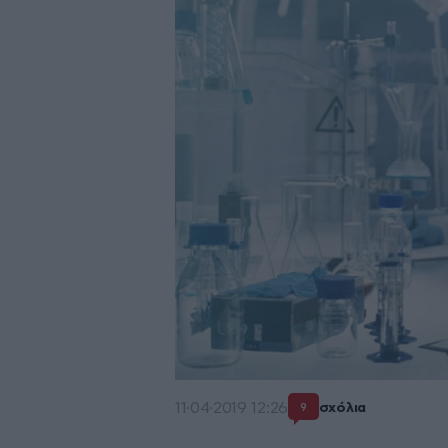
11·04·2019 12:26
σχόλια
9