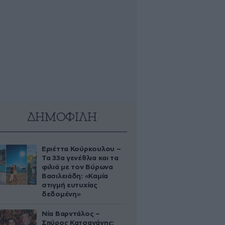
ΔΗΜΟΦΙΛΗ
Εριέττα Κούρκουλου –
Τα 33α γενέθλια και τα
φιλιά με τον Βύρωνα
Βασιλειάδη: «Καμία
στιγμή ευτυχίας
δεδομένη»
Νία Βαρντάλος –
Σπύρος Κατσαγάνης: