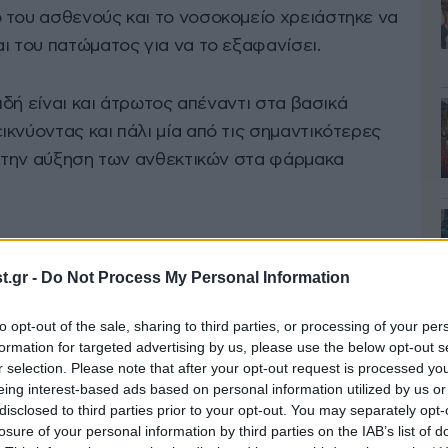
 του ασθενούς και το νοσοκομείο χρειάστηκε να
ι του πατώματος για να το εξαφανίσει.
ειδή είναι και άτρωτος απέναντι στα βασικά
εικνύοντας και πάλι μία από τις σημαντικότερες
α: την αύξηση των ανθεκτικών στα φάρμακα
ς δημόσιας υγείας προειδοποιούν πως η
 την αποτελεσματικότητα των φαρμάκων που
.gr -
Do Not Process My Personal Information
ο ζωής θεραπεύοντας
βακτηριακές
μολύνσεις που
to opt-out of the sale, sharing to third parties, or processing of your per
όσο τα τελευταία χρόνια καταγράφεται έκρηξη
formation for targeted advertising by us, please use the below opt-out s
οσθέτοντας μία νέα τρομακτική διάσταση σε ένα
r selection. Please note that after your opt-out request is processed y
να της σύγχρονης ιατρικής.
eing interest-based ads based on personal information utilized by us or
disclosed to third parties prior to your opt-out. You may separately opt-
losure of your personal information by third parties on the IAB’s list of