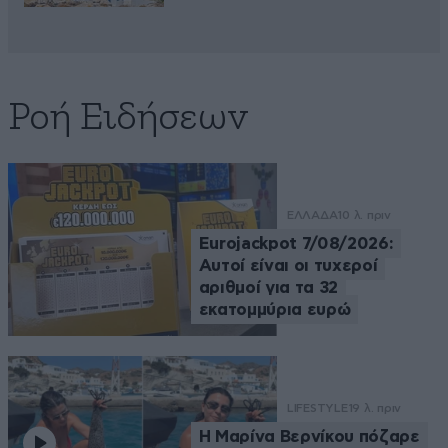
Ροή Ειδήσεων
ΕΛΛΑΔΑ
10 λ. πριν
Eurojackpot 7/08/2026:
Αυτοί είναι οι τυχεροί
αριθμοί για τα 32
εκατομμύρια ευρώ
LIFESTYLE
19 λ. πριν
Η Μαρίνα Βερνίκου πόζαρε