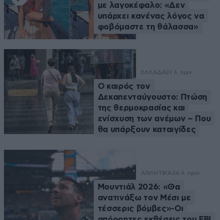
με λαγοκέφαλο: «Δεν
υπάρχει κανένας λόγος να
φοβόμαστε τη θάλασσα»
ΕΛΛΑΔΑ
21 λ. πριν
Ο καιρός τον
Δεκαπενταύγουστο: Πτώση
της θερμοκρασίας και
ενίσχυση των ανέμων – Που
θα υπάρξουν καταιγίδες
ΑΘΛΗΤΙΚΑ
26 λ. πριν
Μουντιάλ 2026: «Θα
ανατινάξω τον Μέσι με
τέσσερις βόμβες»-Οι
απόρρητες εκθέσεις του FBI