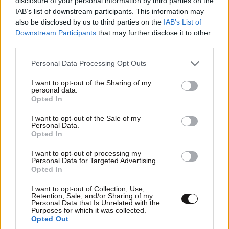
disclosure of your personal information by third parties on the
ΑΚΗΣ
05·12·2012 12:06
IAB’s list of downstream participants. This information may
also be disclosed by us to third parties on the
IAB’s List of
Εγώ θα έλεγα το αντίθετο. Οι ηλικιωμένοι και λόγω
Downstream Participants
that may further disclose it to other
της πείρας τους αλλα και επειδή δεν εμπιστεύονται
third parties.
πιά τις αισθήσεις τους είναι πιό καχύποπτοι απέναντι
Please note that this website/app uses one or more Google
Personal Data Processing Opt Outs
σε νέες γνωριμίες.
services and may gather and store information including but
not limited to your visit or usage behaviour. You may click to
I want to opt-out of the Sharing of my
Απαντήστε
1
0
personal data.
grant or deny consent to Google and its third-party tags to
Opted In
use your data for below specified purposes in below Google
consent section.
AntiSeOla
05·12·2012 15:32
I want to opt-out of the Sale of my
Personal Data.
Opted In
Ετερον εκατερον. Η έρευνα δεν αφορα στην
κοινωνικότητα, αλλά στην πιθανοτητα
I want to opt-out of processing my
Personal Data for Targeted Advertising.
εξαπατησης.
Opted In
Απαντήστε
1
1
I want to opt-out of Collection, Use,
Retention, Sale, and/or Sharing of my
Personal Data that Is Unrelated with the
Purposes for which it was collected.
ΑΚΗΣ
05·12·2012 20:45
Opted Out