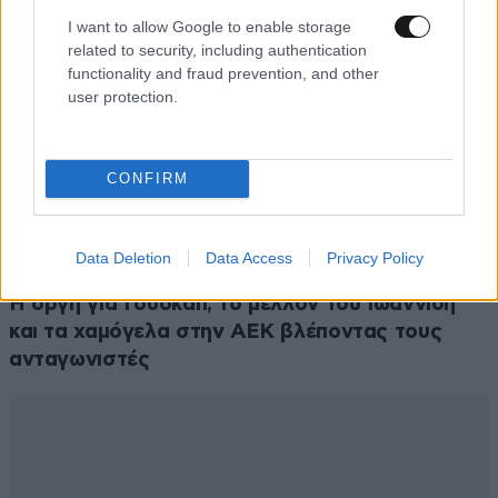
I want to allow Google to enable storage
related to security, including authentication
functionality and fraud prevention, and other
user protection.
CONFIRM
Data Deletion
Data Access
Privacy Policy
ΑΘΛΗΤΙΚΑ
07·08·2026 15:45
Η οργή για Γουόκαπ, το μέλλον του Ιωαννίδη
και τα χαμόγελα στην ΑΕΚ βλέποντας τους
ανταγωνιστές