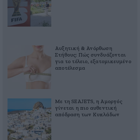
Αυξητική & Ανόρθωση
Στήθους: Πώς συνδυάζονται
για το τέλειο, εξατομικευμένο
αποτέλεσμα
Με τη SEAJETS, η Αμοργός
γίνεται η πιο αυθεντική
απόδραση των Κυκλάδων