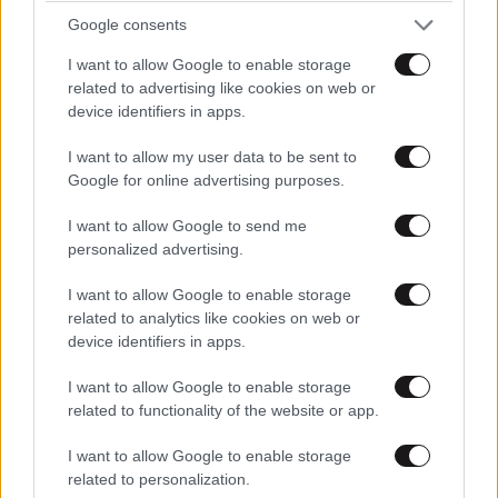
Μα για να γίνει μία εξαπάτηση προηγείται η
Google consents
κοινωνικότητα. Πλησιάζεις τον άλλο,
αποκτάς την εμπιστοσύνη του, ίσως γίνεσαι
I want to allow Google to enable storage
related to advertising like cookies on web or
φίλος του κατόπιν τον εξαπατάς. Η μόνη
device identifiers in apps.
περίπτωση που δεν είναι εξαπάτηση είναι η
χρήση βίας που τον κλέβεις επειδή είναι
I want to allow my user data to be sent to
αδύναμος. Αυτό που εκμεταλεύονται οι
Google for online advertising purposes.
πάσης φύσεως κακοποιοί που κλέβουν και
δυστυχώς μερικές φορές σκοτώνουν τους
I want to allow Google to send me
personalized advertising.
ηλικιωμένους.
I want to allow Google to enable storage
Απαντήστε
1
0
related to analytics like cookies on web or
device identifiers in apps.
I want to allow Google to enable storage
TRENDING
related to functionality of the website or app.
I want to allow Google to enable storage
related to personalization.