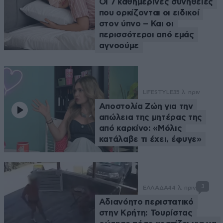
Οι 7 καθημερινές συνήθειες
που ορκίζονται οι ειδικοί
στον ύπνο – Και οι
περισσότεροι από εμάς
αγνοούμε
LIFESTYLE
35 λ. πριν
Αποστολία Ζώη για την
απώλεια της μητέρας της
από καρκίνο: «Μόλις
κατάλαβε τι έχει, έφυγε»
3
ΕΛΛΑΔΑ
44 λ. πριν
Αδιανόητο περιστατικό
στην Κρήτη: Τουρίστας