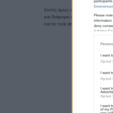
participants
Downstream 
Εκτός όμως από αυτά, μπορείτε 
Please note
και διάφορα αρωματικά. Μπορείτ
information 
πιείτε τσάι από αρωματικά.
deny consent
in below Go
Persona
I want t
Opted 
I want t
Opted 
I want 
Advertis
Opted 
I want t
of my P
was col