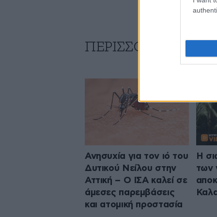
authenti
ΠΕΡΙΣΣΟΤΕΡΑ ΑΠΟ 
Ανησυχία για τον ιό του
Η σι
Δυτικού Νείλου στην
των 
Αττική – Ο ΙΣΑ καλεί σε
αποκ
άμεσες παρεμβάσεις
Καλα
και ατομική προστασία