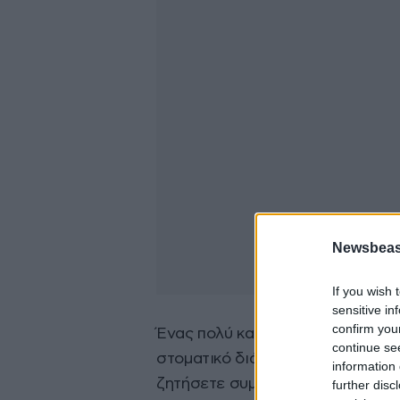
Newsbeast
If you wish 
sensitive in
confirm you
Ένας πολύ καλός τρόπος για να μ
continue se
στοματικό διάλυμα. Μπορείτε επί
information 
ζητήσετε συμβουλές.
further disc