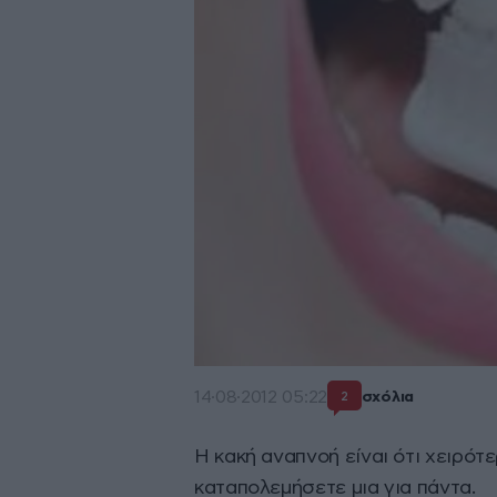
14·08·2012 05:22
σχόλια
2
Η κακή αναπνοή είναι ότι χειρότε
καταπολεμήσετε μια για πάντα.