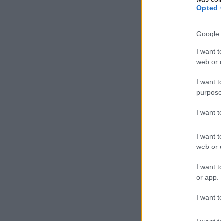
Opted 
Google 
I want t
web or d
I want t
purpose
I want 
I want t
web or d
I want t
or app.
I want t
I want t