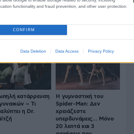
cation functionality and fraud prevention, and other user protection.
ΤΗΝ ΥΓΕΙΑ
CONFIRM
ΟΛΑ ΤΑ ΑΡΘΡΑ
Data Deletion
Data Access
Privacy Policy
ωπηλή κατάρρευση
Η γυμναστική του
γυναικών – Τι
Spider-Man: Δεν
αλύπτει η Dr.
χρειάζεστε
ϊτζή
υπερδυνάμεις… Μόνο
20 λεπτά και 3
ασκήσεις που