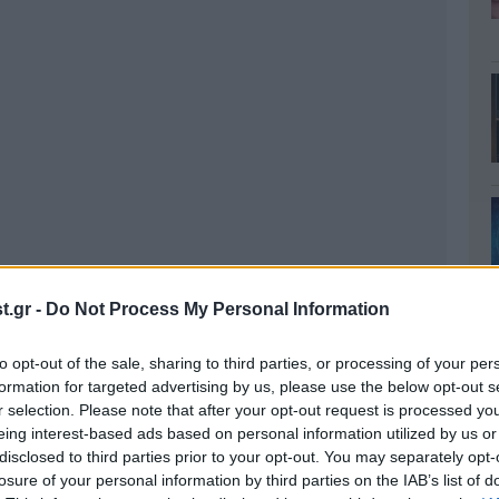
.gr -
Do Not Process My Personal Information
to opt-out of the sale, sharing to third parties, or processing of your per
formation for targeted advertising by us, please use the below opt-out s
r selection. Please note that after your opt-out request is processed y
η μυρίζει το στόμα σας είναι να χρησιμοποιείτε
eing interest-based ads based on personal information utilized by us or
σης να επισκεφθείτε το γιατρό σας και να του
disclosed to third parties prior to your opt-out. You may separately opt-
losure of your personal information by third parties on the IAB’s list of