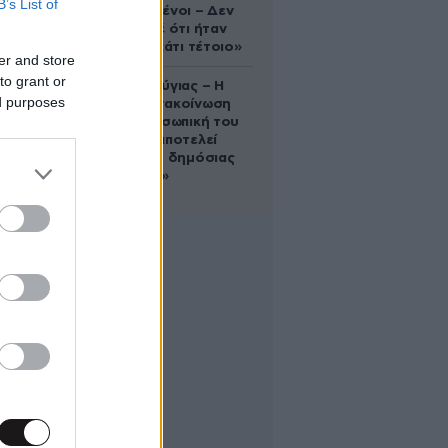
B’s List of
συντετριμμένοι – Δεν
έδειξε ποτέ ότι ήταν
ικανός για κάτι τέτοιο»
er and store
to grant or
Χρίστος Κούγιας – Η
ed purposes
αυστηρή ανακοίνωση
για την προσωπική του
ζωή: «Δεν αποτελεί
αντικείμενο δημόσιας
συζήτησης»