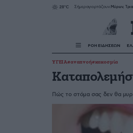
Σήμερα
γιορτάζουν:
ΡΟΗ ΕΙΔΗΣΕΩΝ
ΕΛ
ΥΓΕΙΑ
#αναπνοή
#κακοσμία
Καταπολεμήστ
Πώς το στόμα σας δεν θα μυρ