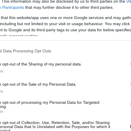
. This information may also be disclosed by us to third parties on the
IA
Participants
that may further disclose it to other third parties.
πολύ απλά να ξεπλύνετε το στόμα σας με νερό
 that this website/app uses one or more Google services and may gath
ε επίσης να μασήσετε μέντα ή μαϊντανό ή να
including but not limited to your visit or usage behaviour. You may click 
 to Google and its third-party tags to use your data for below specifi
ogle consent section.
l Data Processing Opt Outs
o opt-out of the Sharing of my personal data.
In
o opt-out of the Sale of my Personal Data.
In
to opt-out of processing my Personal Data for Targeted
ing.
In
o opt-out of Collection, Use, Retention, Sale, and/or Sharing
ersonal Data that Is Unrelated with the Purposes for which it
lected.