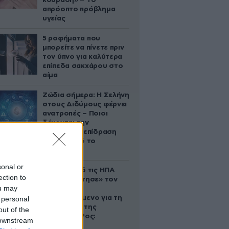
κούραση» – Το
απρόοπτο πρόβλημα
υγείας
5 ροφήματα που
μπορείτε να πίνετε πριν
τον ύπνο για καλύτερα
επίπεδα σακχάρου στο
αίμα
Ζώδια σήμερα: Η Σελήνη
στους Διδύμους φέρνει
ανατροπές – Ποιοι
δέχονται την
ευεργετική επίδραση
του Δία από το
απόγευμα;
sonal or
Ζευγάρι από τις ΗΠΑ
ection to
που «υιοθέτησε» τον
ou may
Αφγανό
κατηγορούμενο για τη
 personal
δολοφονία της
out of the
Ελίζαμπεθ Ρος:
 downstream
«Είμαστε