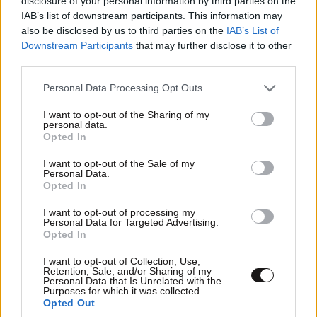
disclosure of your personal information by third parties on the
IAB’s list of downstream participants. This information may
also be disclosed by us to third parties on the
IAB’s List of
Downstream Participants
that may further disclose it to other
third parties.
Please note that this website/app uses one or more Google
Personal Data Processing Opt Outs
services and may gather and store information including but
not limited to your visit or usage behaviour. You may click to
I want to opt-out of the Sharing of my
personal data.
grant or deny consent to Google and its third-party tags to
Opted In
ΣΧΌΛΙΑ ΑΝΑΓΝΩΣΤΏΝ
5
use your data for below specified purposes in below Google
consent section.
I want to opt-out of the Sale of my
Personal Data.
Opted In
I want to opt-out of processing my
Personal Data for Targeted Advertising.
Opted In
ΠΡΟΣΘΕΣΤΕ ΤΟ ΣΧΟΛΙΟ ΣΑΣ
I want to opt-out of Collection, Use,
Retention, Sale, and/or Sharing of my
Personal Data that Is Unrelated with the
Purposes for which it was collected.
Opted Out