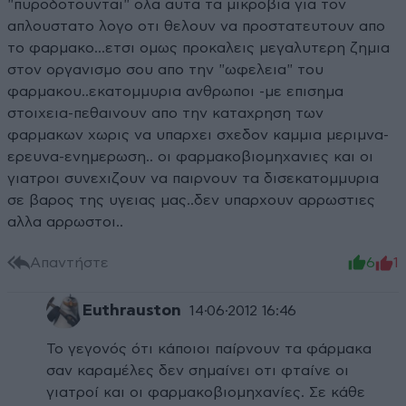
"πυροδοτουνται" ολα αυτα τα μικροβια για τον
απλουστατο λογο οτι θελουν να προστατευτουν απο
το φαρμακο...ετσι ομως προκαλεις μεγαλυτερη ζημια
στον οργανισμο σου απο την "ωφελεια" του
φαρμακου..εκατομμυρια ανθρωποι -με επισημα
στοιχεια-πεθαινουν απο την καταχρηση των
φαρμακων χωρις να υπαρχει σχεδον καμμια μεριμνα-
ερευνα-ενημερωση.. οι φαρμακοβιομηχανιες και οι
γιατροι συνεχιζουν να παιρνουν τα δισεκατομμυρια
σε βαρος της υγειας μας..δεν υπαρχουν αρρωστιες
αλλα αρρωστοι..
Απαντήστε
6
1
Euthrauston
14·06·2012 16:46
Το γεγονός ότι κάποιοι παίρνουν τα φάρμακα
σαν καραμέλες δεν σημαίνει οτι φταίνε οι
γιατροί και οι φαρμακοβιομηχανίες. Σε κάθε