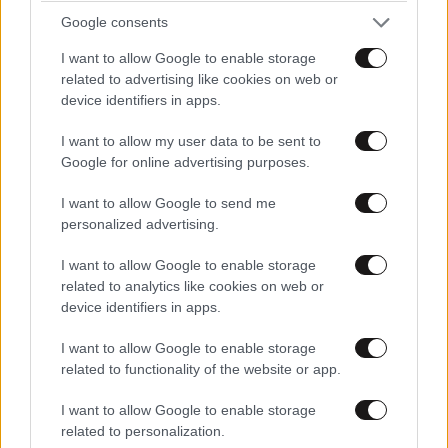
Google consents
I want to allow Google to enable storage
related to advertising like cookies on web or
device identifiers in apps.
I want to allow my user data to be sent to
Xαρακτήρες: 0/1000
Google for online advertising purposes.
Διαβάστε και ακολουθήστε τους κανόνες σχολιασμού
I want to allow Google to send me
personalized advertising.
ΠΡΟΣΘΗΚΗ
I want to allow Google to enable storage
related to analytics like cookies on web or
device identifiers in apps.
ineth
14·06·2012 19:16
I want to allow Google to enable storage
related to functionality of the website or app.
Η επιστημονική ονομασία είναι "μικροχλορίδα και
μικροπανίδα"
I want to allow Google to enable storage
related to personalization.
Απαντήστε
2
0