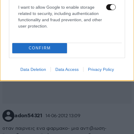
I want to allow Google to enable storage
related to security, including authentication
functionality and fraud prevention, and other
user protection.
CONFIRM
Data Deletion
Data Access
Privacy Policy
adon54321
14·06·2012 13:09
οταν παιρνεις ενα φαρμακο- μια αντιβιωση-