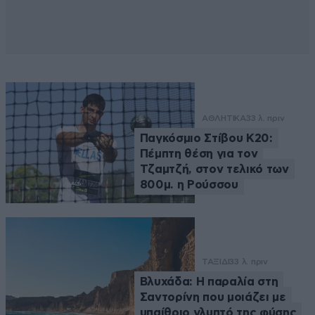
ΑΘΛΗΤΙΚΑ
33 λ. πριν
Παγκόσμιο Στίβου Κ20:
Πέμπτη θέση για τον
Τζαμτζή, στον τελικό των
800μ. η Ρούσσου
ΤΑΞΙΔΙ
33 λ. πριν
Βλυχάδα: Η παραλία στη
Σαντορίνη που μοιάζει με
υπαίθριο γλυπτό της φύσης