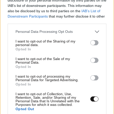
disclosure of your personal information by third parties on the
IAB’s list of downstream participants. This information may
also be disclosed by us to third parties on the
IAB’s List of
Downstream Participants
that may further disclose it to other
third parties.
Please note that this website/app uses one or more Google
Personal Data Processing Opt Outs
services and may gather and store information including but
not limited to your visit or usage behaviour. You may click to
I want to opt-out of the Sharing of my
personal data.
grant or deny consent to Google and its third-party tags to
Opted In
use your data for below specified purposes in below Google
consent section.
I want to opt-out of the Sale of my
Personal Data.
Opted In
I want to opt-out of processing my
Personal Data for Targeted Advertising.
Opted In
I want to opt-out of Collection, Use,
Retention, Sale, and/or Sharing of my
Personal Data that Is Unrelated with the
Purposes for which it was collected.
Opted Out