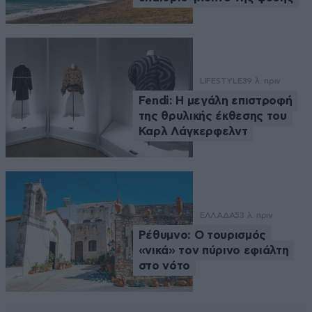
LIFESTYLE
39 λ. πριν
Fendi: Η μεγάλη επιστροφή
της θρυλικής έκθεσης του
Καρλ Λάγκερφελντ
ΕΛΛΑΔΑ
53 λ. πριν
Ρέθυμνο: Ο τουρισμός
«νικά» τον πύρινο εφιάλτη
στο νότο