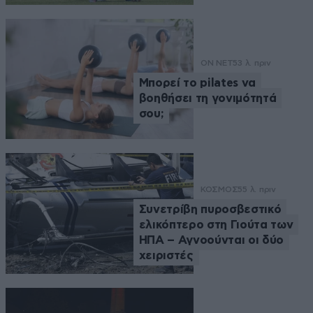
ON NET
53 λ. πριν
Μπορεί το pilates να
βοηθήσει τη γονιμότητά
σου;
ΚΟΣΜΟΣ
55 λ. πριν
Συνετρίβη πυροσβεστικό
ελικόπτερο στη Γιούτα των
ΗΠΑ – Αγνοούνται οι δύο
χειριστές