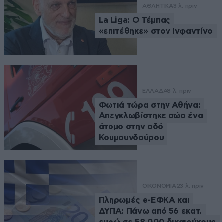
ΑΘΛΗΤΙΚΑ
3 λ. πριν
La Liga: Ο Τέμπας
«επιτέθηκε» στον Ινφαντίνο
ΕΛΛΑΔΑ
8 λ. πριν
Φωτιά τώρα στην Αθήνα:
Απεγκλωβίστηκε σώο ένα
άτομο στην οδό
Κουμουνδούρου
ΟΙΚΟΝΟΜΙΑ
23 λ. πριν
Πληρωμές e-ΕΦΚΑ και
ΔΥΠΑ: Πάνω από 56 εκατ.
ευρώ σε 58.000 δικαιούχους