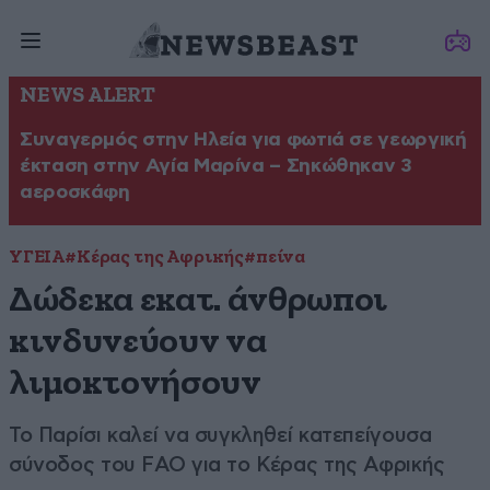
NEWS ALERT
Συναγερμός στην Ηλεία για φωτιά σε γεωργική
έκταση στην Αγία Μαρίνα – Σηκώθηκαν 3
αεροσκάφη
ΥΓΕΙΑ
#Κέρας της Αφρικής
#πείνα
Δώδεκα εκατ. άνθρωποι
κινδυνεύουν να
λιμοκτονήσουν
Το Παρίσι καλεί να συγκληθεί κατεπείγουσα
σύνοδος του FAO για το Κέρας της Αφρικής