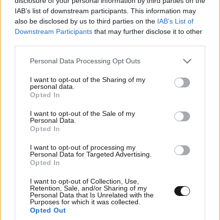
disclosure of your personal information by third parties on the
IAB’s list of downstream participants. This information may
also be disclosed by us to third parties on the
IAB’s List of
Downstream Participants
that may further disclose it to other
third parties.
Please note that this website/app uses one or more Google
Personal Data Processing Opt Outs
services and may gather and store information including but
not limited to your visit or usage behaviour. You may click to
I want to opt-out of the Sharing of my
personal data.
grant or deny consent to Google and its third-party tags to
Opted In
use your data for below specified purposes in below Google
consent section.
I want to opt-out of the Sale of my
Personal Data.
Opted In
I want to opt-out of processing my
Personal Data for Targeted Advertising.
Opted In
I want to opt-out of Collection, Use,
Retention, Sale, and/or Sharing of my
Personal Data that Is Unrelated with the
Purposes for which it was collected.
Opted Out