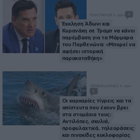
2
ΠΟΛΙΤΙΚΗ
28 λ. πριν
Έκκληση Άδωνι και
Κυρανάκη σε Τραμπ να κάνει
παρέμβαση για τα Μάρμαρα
του Παρθενώνα: «Μπορεί να
αφήσει ιστορική
παρακαταθήκη»
ΠΕΡΙΒΑΛΛΟΝ
32 λ. πριν
2
Οι καρχαρίες τίγρεις και τα
απίστευτα που έχουν βρει
στα στομάχια τους:
Αντιλόπες, σκυλιά,
προφυλαχτικά, τηλεοράσεις
και πινακίδες κυκλοφορίας