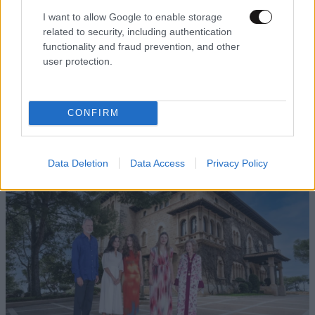
I want to allow Google to enable storage
related to security, including authentication
functionality and fraud prevention, and other
ΕΛΛΑΔΑ
05·08·2026 21:24
user protection.
«Κάηκε το σπίτι μας στην Ελλάδα λίγο πριν
μετακομίσουμε»: Απαρηγόρητη η οικογένεια
από τη Βρετανία που είδε το όνειρο ζωής να
CONFIRM
γίνεται στάχτη
Data Deletion
Data Access
Privacy Policy