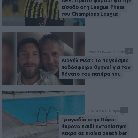
ΑΕΚ: Πρώτο φαβορί για την
είσοδο στη League Phase
του Champions League
2
ΑΘΛΗΤΙΚΑ
25 λ. πριν
Λιονέλ Μέσι: Το παγκόσμιο
ποδόσφαιρο θρηνεί για τον
θάνατο του πατέρα του
2
ΕΛΛΑΔΑ
31 λ. πριν
Τραγωδία στην Πάρο:
4χρονο παιδί εντοπίστηκε
νεκρό σε πισίνα beach bar