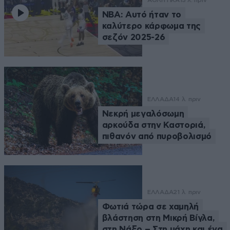
ΑΘΛΗΤΙΚΑ
13 λ. πριν
NBA: Αυτό ήταν το
καλύτερο κάρφωμα της
σεζόν 2025-26
ΕΛΛΑΔΑ
14 λ. πριν
Νεκρή μεγαλόσωμη
αρκούδα στην Καστοριά,
πιθανόν από πυροβολισμό
ΕΛΛΑΔΑ
21 λ. πριν
Φωτιά τώρα σε χαμηλή
βλάστηση στη Μικρή Βίγλα,
στη Νάξο – Στη μάχη και ένα