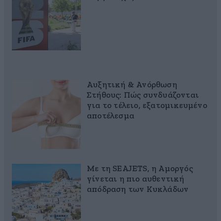
Αυξητική & Ανόρθωση
Στήθους: Πώς συνδυάζονται
για το τέλειο, εξατομικευμένο
αποτέλεσμα
Με τη SEAJETS, η Αμοργός
γίνεται η πιο αυθεντική
απόδραση των Κυκλάδων