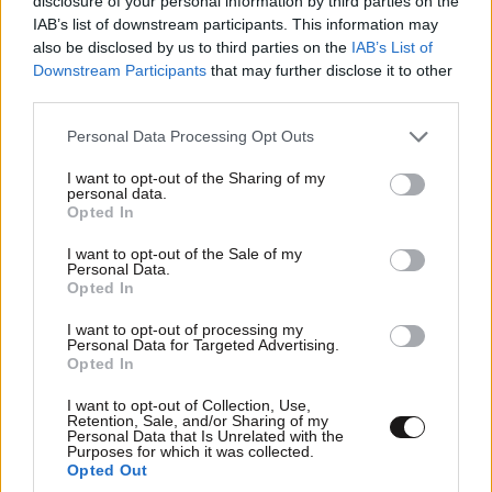
disclosure of your personal information by third parties on the
IAB’s list of downstream participants. This information may
also be disclosed by us to third parties on the
IAB’s List of
Downstream Participants
that may further disclose it to other
LIFESTYLE
08·08·2026 09:01
third parties.
Νία Βαρντάλος – Σπύρος Κατσαγάνης: Μια
σχέση που θυμίζει σενάριο ταινίας και μετρά
Please note that this website/app uses one or more Google
Personal Data Processing Opt Outs
services and may gather and store information including but
πάνω από τέσσερα χρόνια
not limited to your visit or usage behaviour. You may click to
I want to opt-out of the Sharing of my
personal data.
grant or deny consent to Google and its third-party tags to
Opted In
use your data for below specified purposes in below Google
consent section.
I want to opt-out of the Sale of my
Personal Data.
Opted In
I want to opt-out of processing my
Personal Data for Targeted Advertising.
Opted In
I want to opt-out of Collection, Use,
Retention, Sale, and/or Sharing of my
Personal Data that Is Unrelated with the
Purposes for which it was collected.
Opted Out