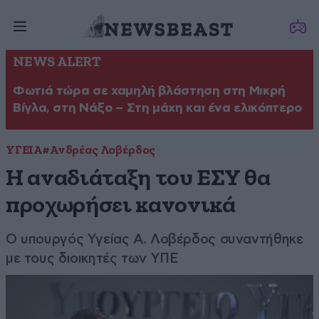
NEWS ALERT
Φωτιά τώρα σε χαμηλή βλάστηση στη Μικρή
Βίγλα, στη Νάξο – Στη μάχη και ένα ελικόπτερο
ΥΓΕΙΑ
#Ανδρέας Λοβέρδος
Η αναδιάταξη του ΕΣΥ θα
προχωρήσει κανονικά
Ο υπουργός Υγείας Α. Λοβέρδος συναντήθηκε
με τους διοικητές των ΥΠΕ