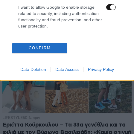
Τραγωδία στην Πάρο: 4χρονο παιδί
I want to allow Google to enable storage
εντοπίστηκε νεκρό σε πισίνα beach bar
related to security, including authentication
functionality and fraud prevention, and other
user protection.
CONFIRM
Data Deletion
Data Access
Privacy Policy
LIFESTYLE
50 λ. πριν
Εριέττα Κούρκουλου – Τα 33α γενέθλια και τα
φιλιά με τον Βύρωνα Βασιλειάδη: «Καμία στιγμή