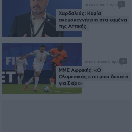
2
ΠΟΛΙΤΙΚΗ
50 λ. πριν
Χαρδαλιάς: Καμία
ανεμογεννήτρια στα καμένα
της Αττικής
3
ΑΘΛΗΤΙΚΑ
55 λ. πριν
ΜΜΕ Αφρικής: «Ο
Ολυμπιακός έχει μπει δυνατά
για Σκίρι»