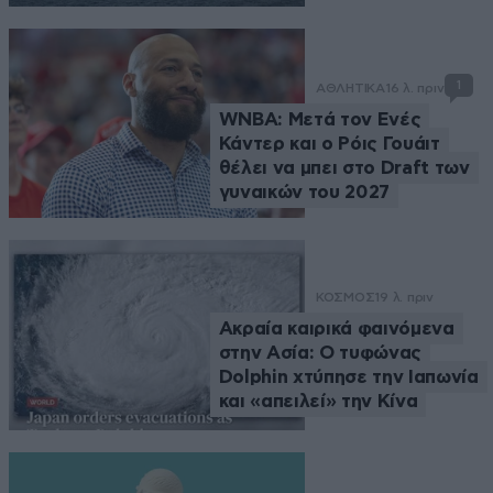
1
ΑΘΛΗΤΙΚΑ
16 λ. πριν
WNBA: Μετά τον Ενές
Κάντερ και ο Ρόις Γουάιτ
θέλει να μπει στο Draft των
γυναικών του 2027
ΚΟΣΜΟΣ
19 λ. πριν
Ακραία καιρικά φαινόμενα
στην Ασία: Ο τυφώνας
Dolphin χτύπησε την Ιαπωνία
και «απειλεί» την Κίνα