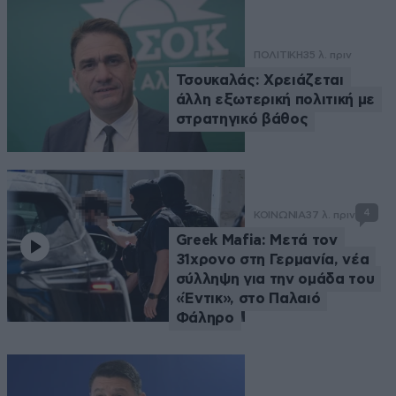
ΠΟΛΙΤΙΚΗ
35 λ. πριν
Τσουκαλάς: Xρειάζεται
άλλη εξωτερική πολιτική με
στρατηγικό βάθος
4
ΚΟΙΝΩΝΙΑ
37 λ. πριν
Greek Mafia: Μετά τον
31χρονο στη Γερμανία, νέα
σύλληψη για την ομάδα του
«Έντικ», στο Παλαιό
Φάληρο