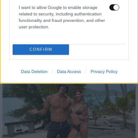
I want to allow Google to enable storage
related to security, including authentication
functionality and fraud prevention, and other
user protection.
ΔΙΑΤΡΟΦΗ
08·08·2026 08:30
CONFIRM
Ογκολόγοι προειδοποιούν: Αυτές οι τροφές,
περνούν απαρατήρητες, αλλά καλό είναι να τις
βγάλετε από την καθημερινότητά σας
Data Deletion
Data Access
Privacy Policy