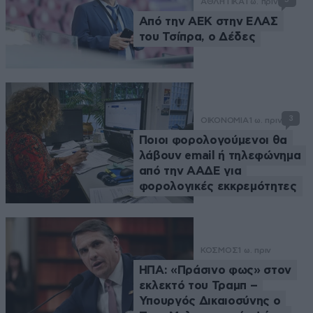
ΑΘΛΗΤΙΚΑ
1 ω. πριν
Από την ΑΕΚ στην ΕΛΑΣ
του Τσίπρα, ο Δέδες
3
ΟΙΚΟΝΟΜΙΑ
1 ω. πριν
Ποιοι φορολογούμενοι θα
λάβουν email ή τηλεφώνημα
από την ΑΑΔΕ για
φορολογικές εκκρεμότητες
ΚΟΣΜΟΣ
1 ω. πριν
ΗΠΑ: «Πράσινο φως» στον
εκλεκτό του Τραμπ –
Υπουργός Δικαιοσύνης ο