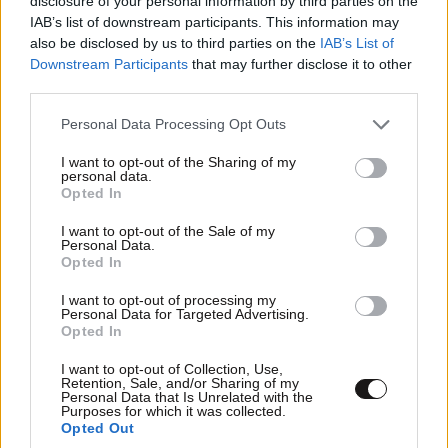
disclosure of your personal information by third parties on the
IAB’s list of downstream participants. This information may
also be disclosed by us to third parties on the
IAB’s List of
Downstream Participants
that may further disclose it to other
third parties.
Please note that this website/app uses one or more Google
Personal Data Processing Opt Outs
services and may gather and store information including but
not limited to your visit or usage behaviour. You may click to
I want to opt-out of the Sharing of my
personal data.
grant or deny consent to Google and its third-party tags to
Opted In
use your data for below specified purposes in below Google
consent section.
I want to opt-out of the Sale of my
Personal Data.
Opted In
I want to opt-out of processing my
Personal Data for Targeted Advertising.
Opted In
I want to opt-out of Collection, Use,
Retention, Sale, and/or Sharing of my
Personal Data that Is Unrelated with the
Purposes for which it was collected.
Opted Out