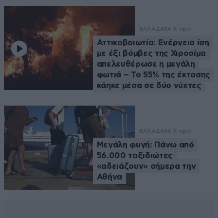
ΕΛΛΑΔΑ
34 λ. πριν
Αττικοβοιωτία: Ενέργεια ίση
με έξι βόμβες της Χιροσίμα
απελευθέρωσε η μεγάλη
φωτιά – Το 55% της έκτασης
κάηκε μέσα σε δύο νύχτες
ΕΛΛΑΔΑ
36 λ. πριν
Μεγάλη φυγή: Πάνω από
56.000 ταξιδιώτες
«αδειάζουν» σήμερα την
Αθήνα