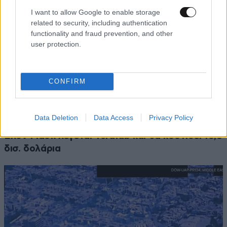
I want to allow Google to enable storage
related to security, including authentication
functionality and fraud prevention, and other
user protection.
CONFIRM
ΚΟΣΜΟΣ
07·08·2026 23:03
Data Deletion
Data Access
Privacy Policy
Το φαραωνικών διαστάσεων κτίριο που χτίζει ο
Έλον Μασκ λέγεται Terafab και θα κοστίσει 16,8
δισ. δολάρια