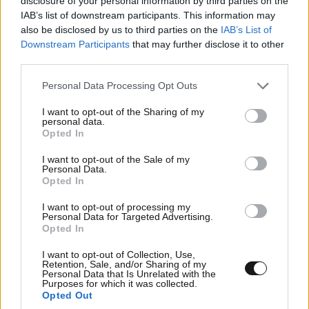
disclosure of your personal information by third parties on the
IAB’s list of downstream participants. This information may
also be disclosed by us to third parties on the
IAB’s List of
Downstream Participants
that may further disclose it to other
third parties.
Please note that this website/app uses one or more Google
Personal Data Processing Opt Outs
services and may gather and store information including but
not limited to your visit or usage behaviour. You may click to
I want to opt-out of the Sharing of my
personal data.
grant or deny consent to Google and its third-party tags to
Opted In
use your data for below specified purposes in below Google
consent section.
I want to opt-out of the Sale of my
Personal Data.
Opted In
I want to opt-out of processing my
Personal Data for Targeted Advertising.
Opted In
I want to opt-out of Collection, Use,
Retention, Sale, and/or Sharing of my
Personal Data that Is Unrelated with the
Purposes for which it was collected.
Opted Out