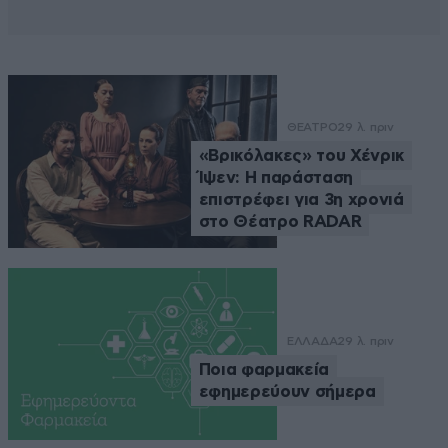
ΘΕΑΤΡΟ
29 λ. πριν
«Βρικόλακες» του Χένρικ
Ίψεν: Η παράσταση
επιστρέφει για 3η χρονιά
στο Θέατρο RADAR
ΕΛΛΑΔΑ
29 λ. πριν
Ποια φαρμακεία
εφημερεύουν σήμερα