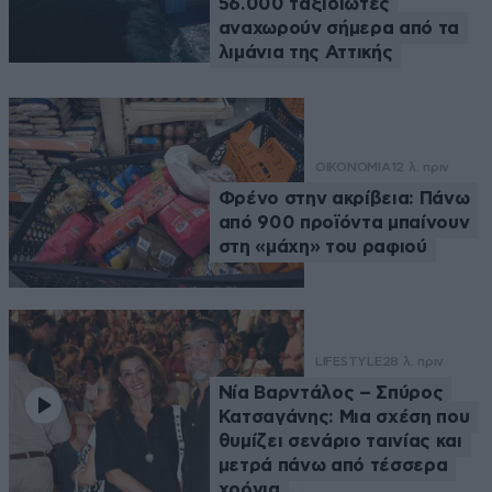
56.000 ταξιδιώτες
αναχωρούν σήμερα από τα
λιμάνια της Αττικής
ΟΙΚΟΝΟΜΙΑ
12 λ. πριν
Φρένο στην ακρίβεια: Πάνω
από 900 προϊόντα μπαίνουν
στη «μάχη» του ραφιού
LIFESTYLE
28 λ. πριν
Νία Βαρντάλος – Σπύρος
Κατσαγάνης: Μια σχέση που
θυμίζει σενάριο ταινίας και
μετρά πάνω από τέσσερα
χρόνια