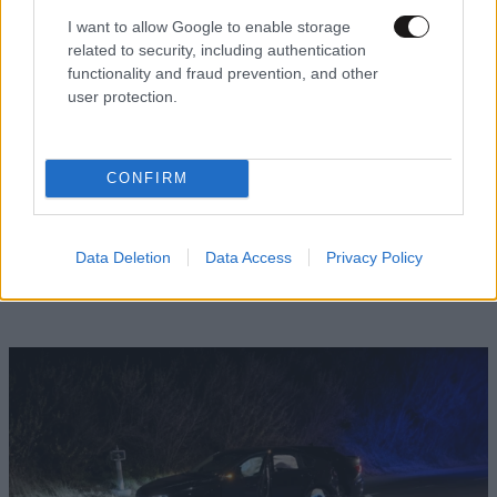
I want to allow Google to enable storage
related to security, including authentication
functionality and fraud prevention, and other
user protection.
CONFIRM
LIFESTYLE
08·08·2026 19:12
Εριέττα Κούρκουλου – Τα 33α γενέθλια και τα
Data Deletion
Data Access
Privacy Policy
φιλιά με τον Βύρωνα Βασιλειάδη: «Καμία στιγμή
ευτυχίας δεδομένη»