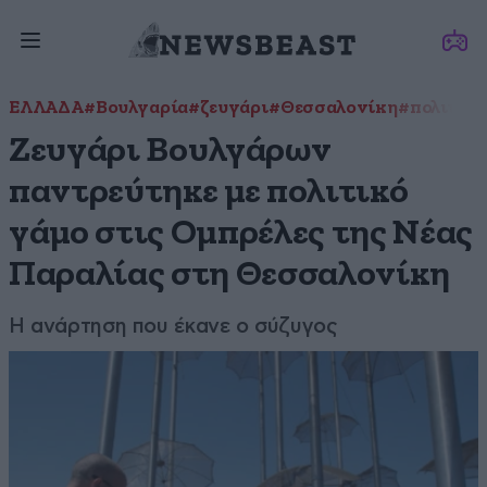
ΕΛΛΑΔΑ
#Βουλγαρία
#ζευγάρι
#Θεσσαλονίκη
#πολιτικό
Ζευγάρι Βουλγάρων
παντρεύτηκε με πολιτικό
γάμο στις Ομπρέλες της Νέας
Παραλίας στη Θεσσαλονίκη
Η ανάρτηση που έκανε ο σύζυγος