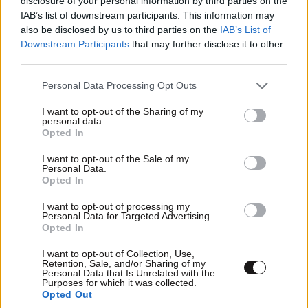
disclosure of your personal information by third parties on the
που φέρεται να βρίσκεται πίσω του – Τι ορίζει ο
IAB’s list of downstream participants. This information may
όρος Greek Mafia
also be disclosed by us to third parties on the
IAB’s List of
Downstream Participants
that may further disclose it to other
third parties.
Please note that this website/app uses one or more Google
Personal Data Processing Opt Outs
services and may gather and store information including but
not limited to your visit or usage behaviour. You may click to
I want to opt-out of the Sharing of my
personal data.
grant or deny consent to Google and its third-party tags to
Opted In
use your data for below specified purposes in below Google
consent section.
I want to opt-out of the Sale of my
Personal Data.
Opted In
I want to opt-out of processing my
Personal Data for Targeted Advertising.
Opted In
I want to opt-out of Collection, Use,
Retention, Sale, and/or Sharing of my
Personal Data that Is Unrelated with the
Purposes for which it was collected.
Opted Out