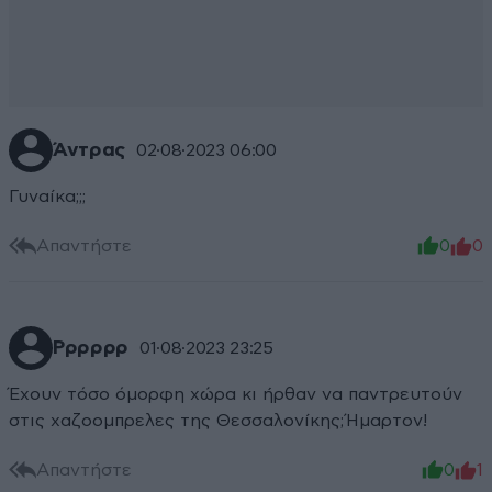
Άντρας
02·08·2023 06:00
Γυναίκα;;;
Απαντήστε
0
0
Ρρρρρρ
01·08·2023 23:25
Έχουν τόσο όμορφη χώρα κι ήρθαν να παντρευτούν
στις χαζοομπρελες της Θεσσαλονίκης;Ήμαρτον!
Απαντήστε
0
1