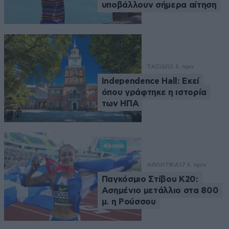
υποβάλλουν σήμερα αίτηση
ΤΑΞΙΔΙ
12 λ. πριν
Independence Hall: Εκεί
όπου γράφτηκε η ιστορία
των ΗΠΑ
ΑΘΛΗΤΙΚΑ
17 λ. πριν
Παγκόσμιο Στίβου Κ20:
Ασημένιο μετάλλιο στα 800
μ. η Ρούσσου