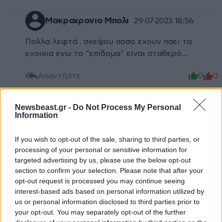
Μακροχρονιο Μπολι
29·07·2023 18:56
Πολλα λεφτά , σκεψου ποσο εχουν παει τα
ενοικια ενω το "επίδομα" είναι σταθερό...
Απαντήστε
0
0
Newsbeast.gr -
Do Not Process My Personal
Information
Χα χα
29·07·2023 18:30
If you wish to opt-out of the sale, sharing to third parties, or
Μα αυτός ο συνδυασμός ήταν πάντοτε το
processing of your personal or sensitive information for
αγαπημένο σύστημα των Ελλήνων .
targeted advertising by us, please use the below opt-out
section to confirm your selection. Please note that after your
Απαντήστε
0
0
opt-out request is processed you may continue seeing
interest-based ads based on personal information utilized by
us or personal information disclosed to third parties prior to
Πασοκ
29·07·2023 19:29
your opt-out. You may separately opt-out of the further