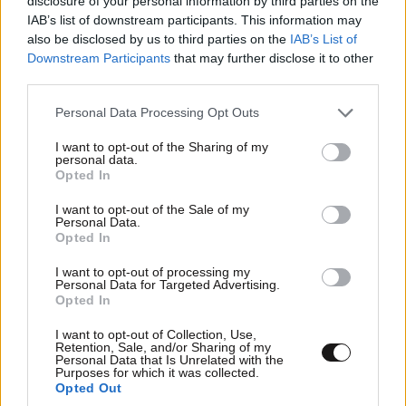
disclosure of your personal information by third parties on the
Μαθηματα , λαου παθηματα
IAB’s list of downstream participants. This information may
also be disclosed by us to third parties on the
IAB’s List of
Απαντήστε
0
0
Downstream Participants
that may further disclose it to other
third parties.
Please note that this website/app uses one or more Google
Personal Data Processing Opt Outs
services and may gather and store information including but
not limited to your visit or usage behaviour. You may click to
I want to opt-out of the Sharing of my
personal data.
grant or deny consent to Google and its third-party tags to
Opted In
use your data for below specified purposes in below Google
consent section.
I want to opt-out of the Sale of my
Personal Data.
Opted In
I want to opt-out of processing my
Personal Data for Targeted Advertising.
Opted In
I want to opt-out of Collection, Use,
Retention, Sale, and/or Sharing of my
Personal Data that Is Unrelated with the
Purposes for which it was collected.
Opted Out