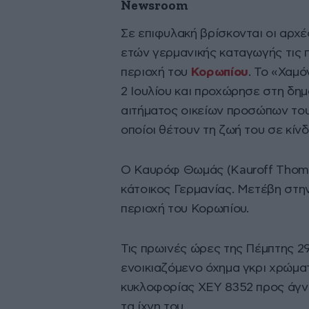
Newsroom
Σε επιφυλακή βρίσκονται οι αρχ
ετών γερμανικής καταγωγής τις 
περιοχή του
Κορωπίου
. Το «Χαμό
2 Ιουλίου και προχώρησε στη δημ
αιτήματος οικείων προσώπων του
οποίοι θέτουν τη ζωή του σε κίνδ
Ο Καυρόφ Θωμάς (Kauroff Thomas
κάτοικος Γερμανίας. Μετέβη στην
περιοχή του Κορωπίου.
Τις πρωινές ώρες της Πέμπτης 29
ενοικιαζόμενο όχημα γκρι χρώμα
κυκλοφορίας ΧΕΥ 8352 προς άγνω
τα ίχνη του.