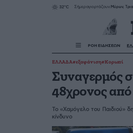
Σήμερα
γιορτάζουν:
ΡΟΗ ΕΙΔΗΣΕΩΝ
ΕΛ
ΕΛΛΑΔΑ
#εξαφάνιση
#Κορωπί
Συναγερμός σ
48χρονος από
Το «Χαμόγελο του Παιδιού» δη
κίνδυνο