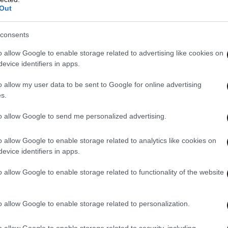
Out
consents
o allow Google to enable storage related to advertising like cookies on
evice identifiers in apps.
o allow my user data to be sent to Google for online advertising
s.
to allow Google to send me personalized advertising.
o allow Google to enable storage related to analytics like cookies on
φορία, παρακαλείται να επικοινωνήσει
evice identifiers in apps.
 Παιδιού» όλο το 24ωρο, στην «Εθνική Γραμμή
o allow Google to enable storage related to functionality of the website
– 1017», σε όλα τα Αστυνομικά Τμήματα της
γής Missing Alert app οπού υπάρχει ζωντανή
o allow Google to enable storage related to personalization.
πορείτε να την κατεβάσετε για Android κινητά
o allow Google to enable storage related to security, including