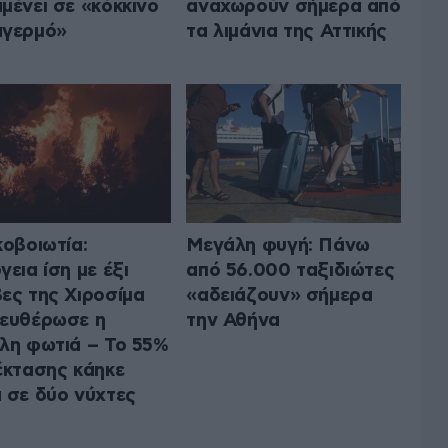
μένει σε «κόκκινο
αναχωρούν σήμερα από
αγερμό»
τα λιμάνια της Αττικής
κοβοιωτία:
Μεγάλη φυγή: Πάνω
γεια ίση με έξι
από 56.000 ταξιδιώτες
ες της Χιροσίμα
«αδειάζουν» σήμερα
ευθέρωσε η
την Αθήνα
λη φωτιά – Το 55%
έκτασης κάηκε
 σε δύο νύχτες