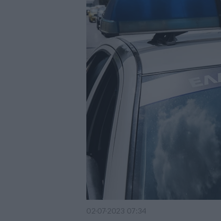
02·07·2023 07:34