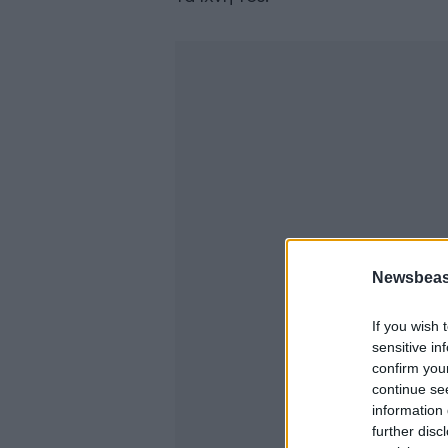
Newsbeast
If you wish 
sensitive in
confirm you
continue se
information 
further disc