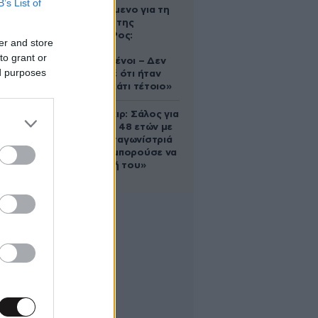
B’s List of
κατηγορούμενο για τη
δολοφονία της
Ελίζαμπεθ Ρος:
er and store
«Είμαστε
to grant or
συντετριμμένοι – Δεν
ed purposes
έδειξε ποτέ ότι ήταν
ικανός για κάτι τέτοιο»
Ρίτσαρντ Γκιρ: Σάλος για
τη διαφορά 48 ετών με
τη συμπρωταγωνίστριά
του – «Θα μπορούσε να
είναι εγγονή του»