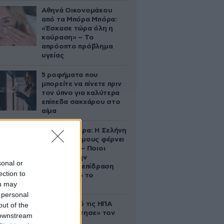
Αθηνά Οικονομάκου
από τα Μπόρα Μπόρα:
«Έσκασε τώρα όλη η
κούραση» – Το
απρόοπτο πρόβλημα
υγείας
5 ροφήματα που
μπορείτε να πίνετε πριν
τον ύπνο για καλύτερα
επίπεδα σακχάρου στο
αίμα
Ζώδια σήμερα: Η Σελήνη
στους Διδύμους φέρνει
ανατροπές – Ποιοι
δέχονται την
sonal or
ευεργετική επίδραση
ection to
του Δία από το
ou may
απόγευμα;
 personal
Ζευγάρι από τις ΗΠΑ
out of the
που «υιοθέτησε» τον
 downstream
Αφγανό