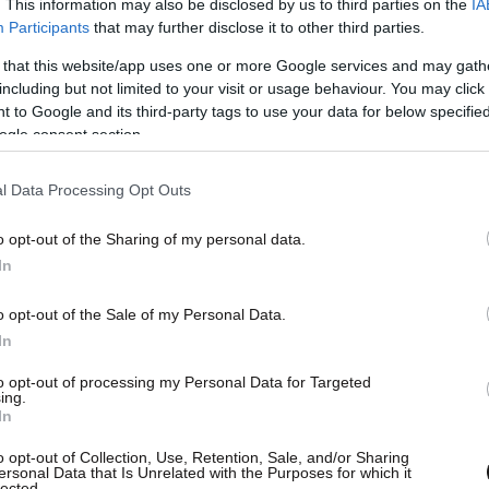
. This information may also be disclosed by us to third parties on the
IA
Participants
that may further disclose it to other third parties.
 that this website/app uses one or more Google services and may gath
including but not limited to your visit or usage behaviour. You may click 
 to Google and its third-party tags to use your data for below specifi
ogle consent section.
l Data Processing Opt Outs
o opt-out of the Sharing of my personal data.
 έχει ύψος 1.80 μ., είναι αδύνατος, έχει γκρίζα
In
σε μπλε μπλούζα, μπλε καπέλο, γκρι κοντό
o opt-out of the Sale of my Personal Data.
ο σακίδιο πλάτης.
In
to opt-out of processing my Personal Data for Targeted
ing.
In
o opt-out of Collection, Use, Retention, Sale, and/or Sharing
ersonal Data that Is Unrelated with the Purposes for which it
lected.