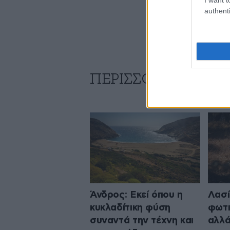
authenti
ΠΕΡΙΣΣΟΤΕΡΑ ΑΠΟ
Άνδρος: Εκεί όπου η
Λασί
κυκλαδίτικη φύση
φωτι
συναντά την τέχνη και
αλλά