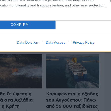
cation functionality and fraud prevention, and other user protection.
CONFIRM
 ΤΗΝ ΕΛΛΑΔΑ
ΟΛΑ ΤΑ ΑΡΘΡΑ
Data Deletion
Data Access
Privacy Policy
θι: Σε ύφεση η
Κορυφώνεται η έξοδος
ά στα Αχλάδια,
του Αυγούστου: Πάνω
 η Κρήτη
από 56.000 ταξιδιώτες