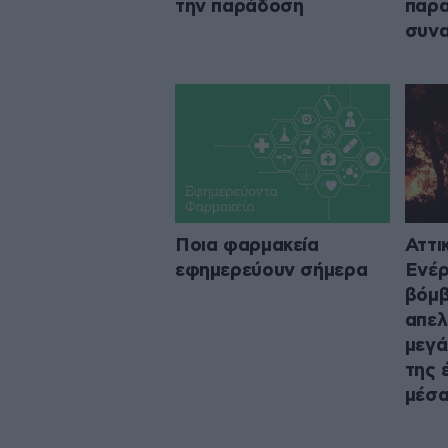
την παράδοση
παρα
συν
Ποια φαρμακεία
Αττι
εφημερεύουν σήμερα
Ενέρ
βόμβ
απελ
μεγά
της 
μέσα