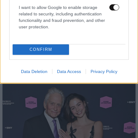
I want to allow Google to enable storage
related to security, including authentication
functionality and fraud prevention, and other
user protection.
ΚΟΣΜΟΣ
09·08·2026 01:24
CONFIRM
Αναστασία Ισαάκ: «Πριν καν γεννηθώ, μου
στέρησαν την αγκαλιά του πατέρα μου» – Ρίγη
συγκίνησης στο Παραλίμνι Κύπρου
Data Deletion
Data Access
Privacy Policy