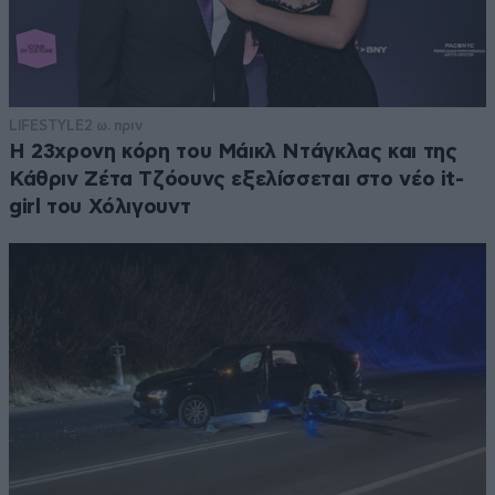
LIFESTYLE
2 ω. πριν
Η 23χρονη κόρη τoυ Μάικλ Ντάγκλας και της
Κάθριν Ζέτα Τζόουνς εξελίσσεται στο νέο it-
girl του Χόλιγουντ