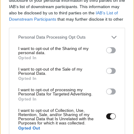
disclosure of your personal information by third parties on the
IAB’s list of downstream participants. This information may
also be disclosed by us to third parties on the
IAB’s List of
Downstream Participants
that may further disclose it to other
third parties.
Please note that this website/app uses one or more Google
Personal Data Processing Opt Outs
services and may gather and store information including but
not limited to your visit or usage behaviour. You may click to
I want to opt-out of the Sharing of my
personal data.
grant or deny consent to Google and its third-party tags to
Opted In
use your data for below specified purposes in below Google
consent section.
I want to opt-out of the Sale of my
LIFESTYLE
08·08·2026 19:12
Personal Data.
Εριέττα Κούρκουλου – Τα 33α γενέθλια και τα
Opted In
φιλιά με τον Βύρωνα Βασιλειάδη: «Καμία στιγμή
I want to opt-out of processing my
ευτυχίας δεδομένη»
Personal Data for Targeted Advertising.
Opted In
I want to opt-out of Collection, Use,
Retention, Sale, and/or Sharing of my
Personal Data that Is Unrelated with the
Purposes for which it was collected.
Opted Out