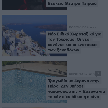
Βεάκειο Θέατρο Πειραιά
ΠΟΛΙΤΙΚΗ
56 λ. πριν
Νέο Ειδικό Χωροταξικό για
τον Τουρισμό: Οι νέοι
κανόνες και οι ενστάσεις
των ξενοδόχων
3
ΚΟΙΝΩΝΙΑ
1 ω. πριν
Τραγωδία με 4χρονο στην
Πάρο: Δεν υπήρχε
ναυαγοσώστης – Έρευνα για
το εάν είχε άδεια η πισίνα