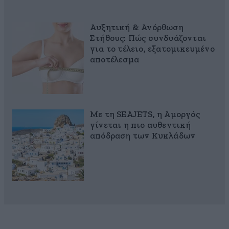
Αυξητική & Ανόρθωση
Στήθους: Πώς συνδυάζονται
για το τέλειο, εξατομικευμένο
αποτέλεσμα
Με τη SEAJETS, η Αμοργός
γίνεται η πιο αυθεντική
απόδραση των Κυκλάδων