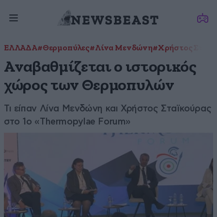
ΕΛΛΑΔΑ
#Θερμοπύλες
#Λίνα Μενδώνη
#Χρήστος Σταϊκ
Αναβαθμίζεται ο ιστορικός
χώρος των Θερμοπυλών
Τι είπαν Λίνα Μενδώνη και Χρήστος Σταϊκούρας
στο 1ο «Thermopylae Forum»