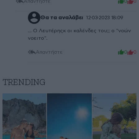
Απαντήστε
0
0
Θα τα αναλάβει
12·03·2023 18:09
... Ο Λευτέρηςκ οι καλένδες του;;; ο "νοών
νοειτο".
Απαντήστε
0
0
TRENDING