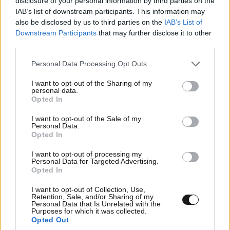
disclosure of your personal information by third parties on the
IAB’s list of downstream participants. This information may
also be disclosed by us to third parties on the
IAB’s List of
Downstream Participants
that may further disclose it to other
third parties.
Please note that this website/app uses one or more Google
Personal Data Processing Opt Outs
services and may gather and store information including but
not limited to your visit or usage behaviour. You may click to
I want to opt-out of the Sharing of my
personal data.
thermopylae
12·03·2023 21:39
grant or deny consent to Google and its third-party tags to
Opted In
use your data for below specified purposes in below Google
είναι γραμμένο άρα και αναβαθμισμένο, όχι με
consent section.
I want to opt-out of the Sale of my
Personal Data.
ελληνικούρες και αηδίες
Opted In
Απαντήστε
0
0
I want to opt-out of processing my
Personal Data for Targeted Advertising.
Opted In
@thermopylae
13·03·2023 00:44
I want to opt-out of Collection, Use,
Retention, Sale, and/or Sharing of my
έλα μου ντε, έχουμε εξοστρακίσει τα ελληνικά
Personal Data that Is Unrelated with the
Purposes for which it was collected.
στην ... Ελλάδα, ακόμα και σε τέτοιες
Opted Out
περιπτώσεις!