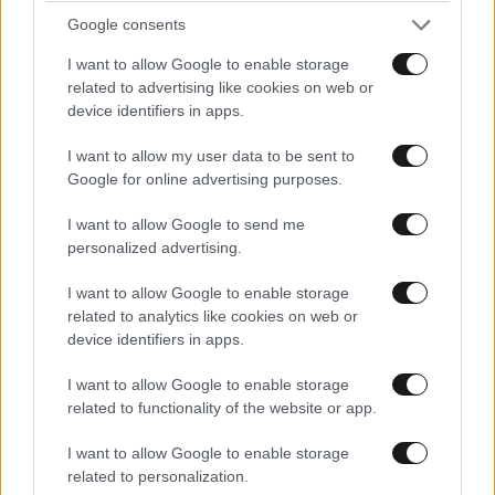
Google consents
Απαντήστε
0
0
I want to allow Google to enable storage
related to advertising like cookies on web or
device identifiers in apps.
Αντε απο κει
12·03·2023 20:29
I want to allow my user data to be sent to
Google for online advertising purposes.
Μενδωνη
I want to allow Google to send me
Απαντήστε
0
0
personalized advertising.
Σοβαρός
I want to allow Google to enable storage
13·03·2023 00:43
related to analytics like cookies on web or
device identifiers in apps.
αντιπολιτευτικός λόγος, εμπεριστατωμένος, με
επιχειρήματα!
I want to allow Google to enable storage
related to functionality of the website or app.
Απαντήστε
0
0
I want to allow Google to enable storage
related to personalization.