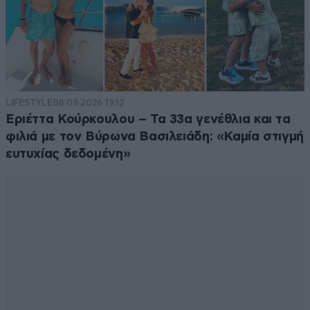
LIFESTYLE
08·08·2026 19:12
Εριέττα Κούρκουλου – Τα 33α γενέθλια και τα
φιλιά με τον Βύρωνα Βασιλειάδη: «Καμία στιγμή
ευτυχίας δεδομένη»