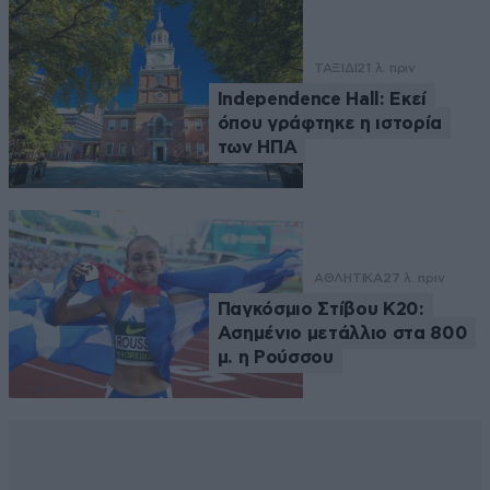
ΤΑΞΙΔΙ
21 λ. πριν
Independence Hall: Εκεί
όπου γράφτηκε η ιστορία
των ΗΠΑ
ΑΘΛΗΤΙΚΑ
27 λ. πριν
Παγκόσμιο Στίβου Κ20:
Ασημένιο μετάλλιο στα 800
μ. η Ρούσσου