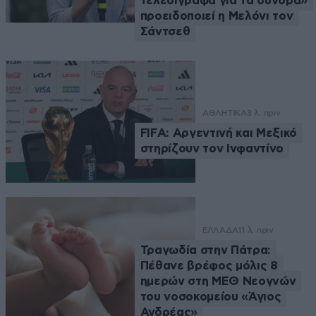
τελεσίγραφα για τα σύνορα»
προειδοποιεί η Μελόνι τον
Σάντσεθ
ΑΘΛΗΤΙΚΑ
3 λ. πριν
FIFA: Αργεντινή και Μεξικό
στηρίζουν τον Ινφαντίνο
ΕΛΛΑΔΑ
11 λ. πριν
Τραγωδία στην Πάτρα:
Πέθανε βρέφος μόλις 8
ημερών στη ΜΕΘ Νεογνών
του νοσοκομείου «Άγιος
Ανδρέας»