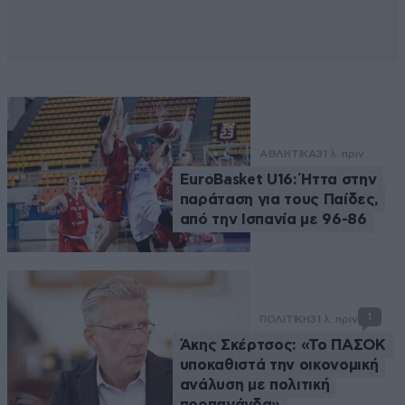
ΑΘΛΗΤΙΚΑ
31 λ. πριν
EuroBasket U16: Ήττα στην
παράταση για τους Παίδες,
από την Ισπανία με 96-86
1
ΠΟΛΙΤΙΚΗ
31 λ. πριν
Άκης Σκέρτσος: «Το ΠΑΣΟΚ
υποκαθιστά την οικονομική
ανάλυση με πολιτική
προπαγάνδα»