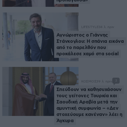
LIFESTYLE
34 λ. πριν
Αγνώριστος ο Γιάννης
Στάνκογλου: Η σπάνια εικόνα
από το παρελθόν που
προκάλεσε χαμό στα social
3
ΚΟΣΜΟΣ
39 λ. πριν
Σπεύδουν να καθησυχάσουν
τους γείτονες Τουρκία και
Σαουδική Αραβία μετά την
αμυντική συμφωνία – «Δεν
στοχεύουμε κανέναν» λέει η
Άγκυρα