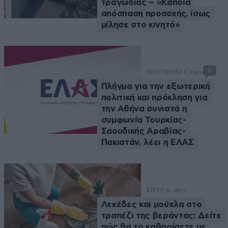
τραγωδίας – «Κάποια
απόσπαση προσοχής, ίσως
μίλησε στο κινητό»
2
ΠΟΛΙΤΙΚΗ
52 λ. πριν
Πλήγμα για την εξωτερική
πολιτική και πρόκληση για
την Αθήνα συνιστά η
συμφωνία Τουρκίας-
Σαουδικής Αραβίας-
Πακιστάν, λέει η ΕΛΑΣ
ΣΠΙΤΙ
1 ω. πριν
Λεκέδες και μούχλα στο
τραπέζι της βεράντας; Δείτε
πώς θα το καθαρίσετε με