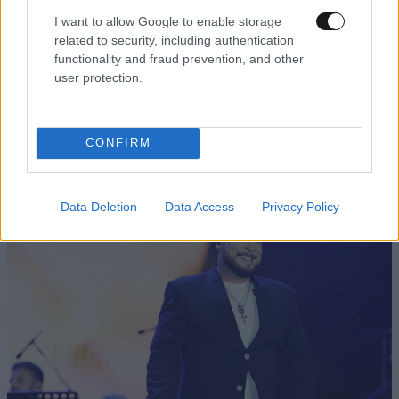
I want to allow Google to enable storage
related to security, including authentication
functionality and fraud prevention, and other
user protection.
LIFESTYLE
07·08·2026 16:32
Πέτρος Κωστόπουλος: «Είναι κάποιες μέρες
που δεν τις ξεχνάς ποτέ» – Η συγκινητική
CONFIRM
εικόνα από τον γάμο της Αμαλίας
Data Deletion
Data Access
Privacy Policy