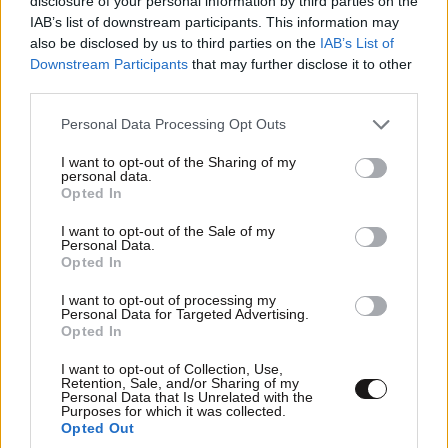
disclosure of your personal information by third parties on the
IAB’s list of downstream participants. This information may
also be disclosed by us to third parties on the
IAB’s List of
Downstream Participants
that may further disclose it to other
third parties.
Please note that this website/app uses one or more Google
Personal Data Processing Opt Outs
services and may gather and store information including but
not limited to your visit or usage behaviour. You may click to
I want to opt-out of the Sharing of my
ΑΘΛΗΤΙΚΑ
07·08·2026 15:45
personal data.
grant or deny consent to Google and its third-party tags to
Opted In
Η οργή για Γουόκαπ, το μέλλον του Ιωαννίδη
use your data for below specified purposes in below Google
και τα χαμόγελα στην ΑΕΚ βλέποντας τους
consent section.
I want to opt-out of the Sale of my
ανταγωνιστές
Personal Data.
Opted In
I want to opt-out of processing my
Personal Data for Targeted Advertising.
Opted In
I want to opt-out of Collection, Use,
Retention, Sale, and/or Sharing of my
Personal Data that Is Unrelated with the
Purposes for which it was collected.
Opted Out